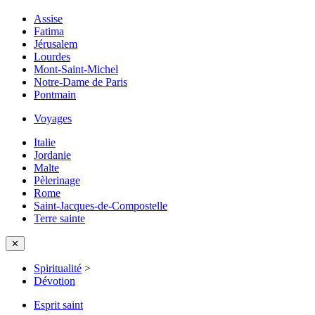
Assise
Fatima
Jérusalem
Lourdes
Mont-Saint-Michel
Notre-Dame de Paris
Pontmain
Voyages
Italie
Jordanie
Malte
Pèlerinage
Rome
Saint-Jacques-de-Compostelle
Terre sainte
✕
Spiritualité
>
Dévotion
Esprit saint