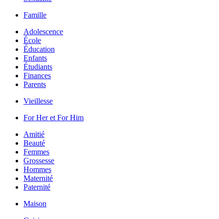
Famille
Adolescence
École
Éducation
Enfants
Étudiants
Finances
Parents
Vieillesse
For Her et For Him
Amitié
Beauté
Femmes
Grossesse
Hommes
Maternité
Paternité
Maison