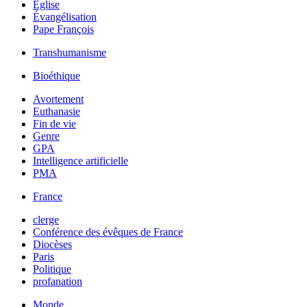
Église
Évangélisation
Pape François
Transhumanisme
Bioéthique
Avortement
Euthanasie
Fin de vie
Genre
GPA
Intelligence artificielle
PMA
France
clerge
Conférence des évêques de France
Diocèses
Paris
Politique
profanation
Monde