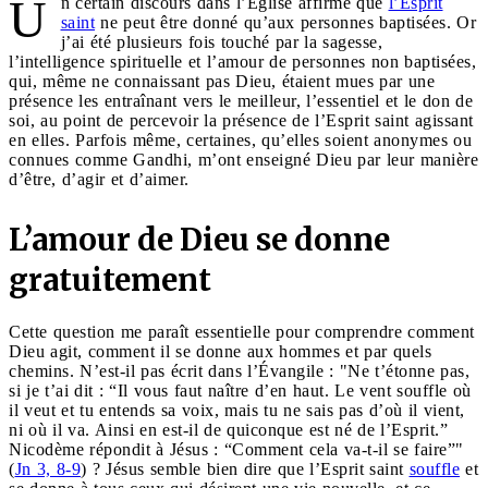
U
n certain discours dans l’Église affirme que
l’Esprit
saint
ne peut être donné qu’aux personnes baptisées. Or
j’ai été plusieurs fois touché par la sagesse,
l’intelligence spirituelle et l’amour de personnes non baptisées,
qui, même ne connaissant pas Dieu, étaient mues par une
présence les entraînant vers le meilleur, l’essentiel et le don de
soi, au point de percevoir la présence de l’Esprit saint agissant
en elles. Parfois même, certaines, qu’elles soient anonymes ou
connues comme Gandhi, m’ont enseigné Dieu par leur manière
d’être, d’agir et d’aimer.
L’amour de Dieu se donne
gratuitement
Cette question me paraît essentielle pour comprendre comment
Dieu agit, comment il se donne aux hommes et par quels
chemins. N’est-il pas écrit dans l’Évangile : "Ne t’étonne pas,
si je t’ai dit : “Il vous faut naître d’en haut. Le vent souffle où
il veut et tu entends sa voix, mais tu ne sais pas d’où il vient,
ni où il va. Ainsi en est-il de quiconque est né de l’Esprit.”
Nicodème répondit à Jésus : “Comment cela va-t-il se faire”"
(
Jn 3, 8-9
) ? Jésus semble bien dire que l’Esprit saint
souffle
et