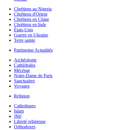
Chrétiens au Nigeria
Chrétiens d'Orient
Chrétiens en Chine
Chrétiens en Inde
États-Unis
Guerre en Ukraine
Terre sainte
Patrimoine Actualités
Archéologie
Cathédrales
Mécénat
Notre-Dame de Paris
Sanctuaires
Voyages
Religion
Catholiques
Islam
JMJ
Liberté religieuse
Orthodoxes