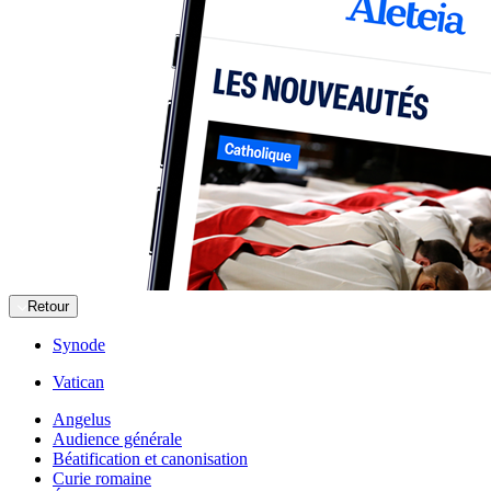
Retour
Synode
Vatican
Angelus
Audience générale
Béatification et canonisation
Curie romaine