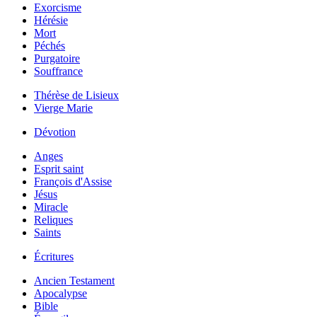
Exorcisme
Hérésie
Mort
Péchés
Purgatoire
Souffrance
Thérèse de Lisieux
Vierge Marie
Dévotion
Anges
Esprit saint
François d'Assise
Jésus
Miracle
Reliques
Saints
Écritures
Ancien Testament
Apocalypse
Bible