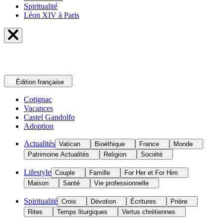
Spiritualité
Léon XIV à Paris
Édition
française
Cotignac
Vacances
Castel Gandolfo
Adoption
Actualités
Vatican
Bioéthique
France
Monde
Patrimoine Actualités
Religion
Société
Lifestyle
Couple
Famille
For Her et For Him
Maison
Santé
Vie professionnelle
Spiritualité
Croix
Dévotion
Écritures
Prière
Rites
Temps liturgiques
Vertus chrétiennes