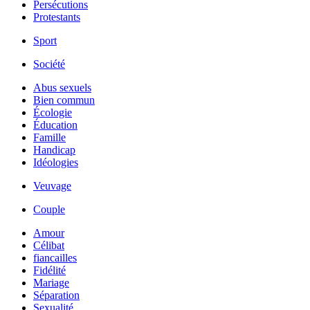
Persécutions
Protestants
Sport
Société
Abus sexuels
Bien commun
Écologie
Éducation
Famille
Handicap
Idéologies
Veuvage
Couple
Amour
Célibat
fiancailles
Fidélité
Mariage
Séparation
Sexualité