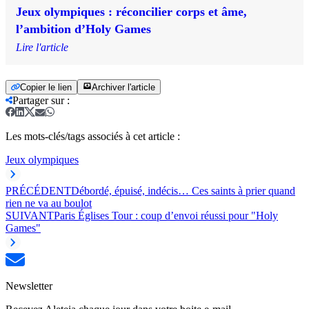
Jeux olympiques : réconcilier corps et âme,
l’ambition d’Holy Games
Lire l'article
Copier le lien
Archiver l'article
Partager sur
:
Les mots-clés/tags associés à cet article :
Jeux olympiques
PRÉCÉDENT
Débordé, épuisé, indécis… Ces saints à prier quand
rien ne va au boulot
SUIVANT
Paris Églises Tour : coup d’envoi réussi pour "Holy
Games"
Newsletter