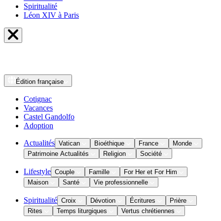
Spiritualité
Léon XIV à Paris
Édition
française
Cotignac
Vacances
Castel Gandolfo
Adoption
Actualités
Vatican
Bioéthique
France
Monde
Patrimoine Actualités
Religion
Société
Lifestyle
Couple
Famille
For Her et For Him
Maison
Santé
Vie professionnelle
Spiritualité
Croix
Dévotion
Écritures
Prière
Rites
Temps liturgiques
Vertus chrétiennes