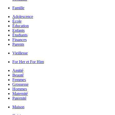
Famille
Adolescence
École
Éducation
Enfants
Étudiants
Finances
Parents
Vieillesse
For Her et For Him
Amitié
Beauté
Femmes
Grossesse
Hommes
Maternité
Paternité
Maison