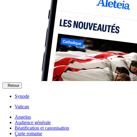
Retour
Synode
Vatican
Angelus
Audience générale
Béatification et canonisation
Curie romaine