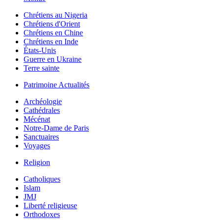
Chrétiens au Nigeria
Chrétiens d'Orient
Chrétiens en Chine
Chrétiens en Inde
États-Unis
Guerre en Ukraine
Terre sainte
Patrimoine Actualités
Archéologie
Cathédrales
Mécénat
Notre-Dame de Paris
Sanctuaires
Voyages
Religion
Catholiques
Islam
JMJ
Liberté religieuse
Orthodoxes