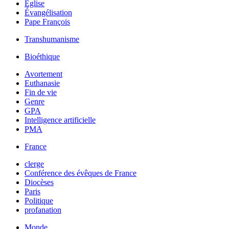
Église
Évangélisation
Pape François
Transhumanisme
Bioéthique
Avortement
Euthanasie
Fin de vie
Genre
GPA
Intelligence artificielle
PMA
France
clerge
Conférence des évêques de France
Diocèses
Paris
Politique
profanation
Monde