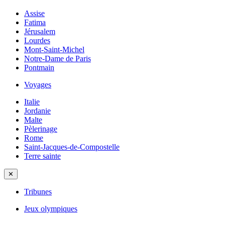
Assise
Fatima
Jérusalem
Lourdes
Mont-Saint-Michel
Notre-Dame de Paris
Pontmain
Voyages
Italie
Jordanie
Malte
Pèlerinage
Rome
Saint-Jacques-de-Compostelle
Terre sainte
✕
Tribunes
Jeux olympiques