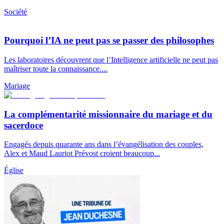
Société
Pourquoi l’IA ne peut pas se passer des philosophes
Les laboratoires découvrent que l’Intelligence artificielle ne peut pas
maîtriser toute la connaissance....
Mariage
La complémentarité missionnaire du mariage et du
sacerdoce
Engagés depuis quarante ans dans l’évangélisation des couples,
Alex et Maud Lauriot Prévost croient beaucoup...
Église