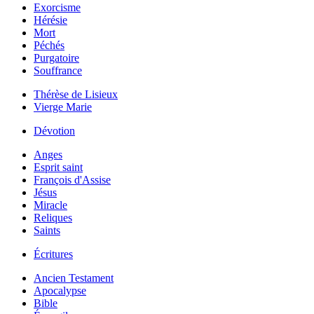
Exorcisme
Hérésie
Mort
Péchés
Purgatoire
Souffrance
Thérèse de Lisieux
Vierge Marie
Dévotion
Anges
Esprit saint
François d'Assise
Jésus
Miracle
Reliques
Saints
Écritures
Ancien Testament
Apocalypse
Bible