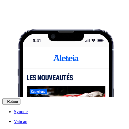
Retour
Synode
Vatican