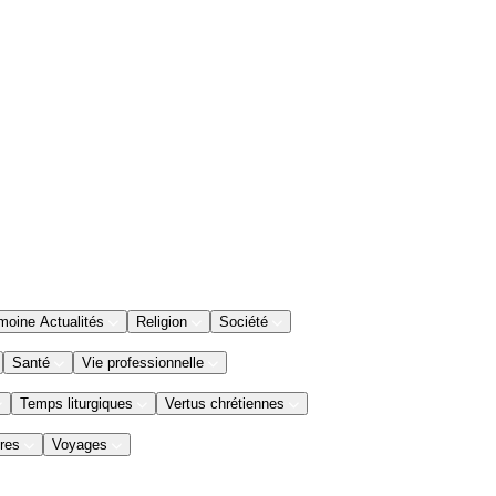
moine Actualités
Religion
Société
Santé
Vie professionnelle
Temps liturgiques
Vertus chrétiennes
res
Voyages