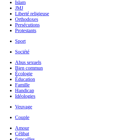
Islam
JMJ
Liberté religieuse
Orthodoxes
Persécutions
Protestants
Sport
Société
Abus sexuels
Bien commun
Écologie
Éducation
Famille
Handicap
Idéologies
Veuvage
Couple
Amour
Célibat
fiancailles