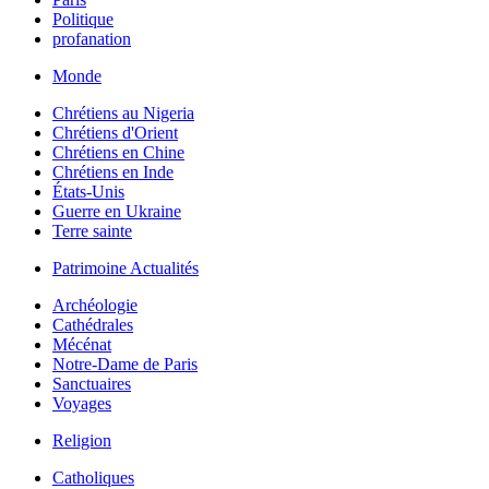
Politique
profanation
Monde
Chrétiens au Nigeria
Chrétiens d'Orient
Chrétiens en Chine
Chrétiens en Inde
États-Unis
Guerre en Ukraine
Terre sainte
Patrimoine Actualités
Archéologie
Cathédrales
Mécénat
Notre-Dame de Paris
Sanctuaires
Voyages
Religion
Catholiques