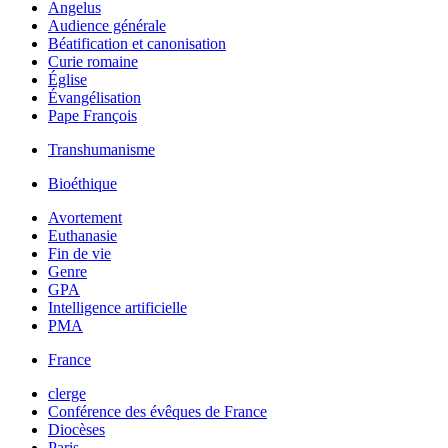
Angelus
Audience générale
Béatification et canonisation
Curie romaine
Église
Évangélisation
Pape François
Transhumanisme
Bioéthique
Avortement
Euthanasie
Fin de vie
Genre
GPA
Intelligence artificielle
PMA
France
clerge
Conférence des évêques de France
Diocèses
Paris