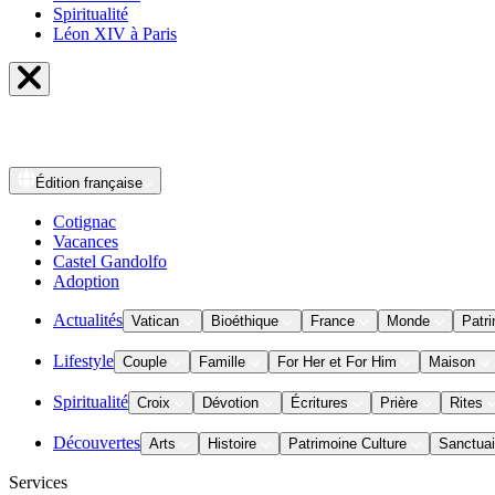
Spiritualité
Léon XIV à Paris
Édition
française
Cotignac
Vacances
Castel Gandolfo
Adoption
Actualités
Vatican
Bioéthique
France
Monde
Patri
Lifestyle
Couple
Famille
For Her et For Him
Maison
Spiritualité
Croix
Dévotion
Écritures
Prière
Rites
Découvertes
Arts
Histoire
Patrimoine Culture
Sanctuai
Services