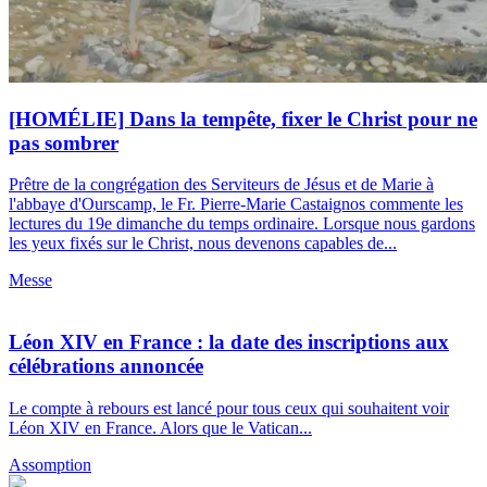
[HOMÉLIE] Dans la tempête, fixer le Christ pour ne
pas sombrer
Prêtre de la congrégation des Serviteurs de Jésus et de Marie à
l'abbaye d'Ourscamp, le Fr. Pierre-Marie Castaignos commente les
lectures du 19e dimanche du temps ordinaire. Lorsque nous gardons
les yeux fixés sur le Christ, nous devenons capables de...
Messe
Léon XIV en France : la date des inscriptions aux
célébrations annoncée
Le compte à rebours est lancé pour tous ceux qui souhaitent voir
Léon XIV en France. Alors que le Vatican...
Assomption