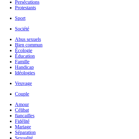
Persécutions
Protestants
Sport
Société
Abus sexuels
Bien commun
Écologie
Éducation
Famille
Handicap
Idéologies
Veuvage
Couple
Amour
Célibat
fiancailles
Fidélité
Mariage
Séparation
Sexualité