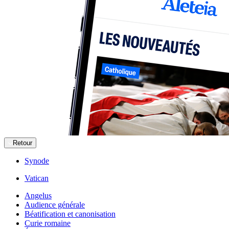
Retour
Synode
Vatican
Angelus
Audience générale
Béatification et canonisation
Curie romaine