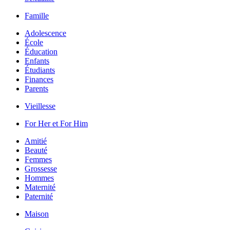
Famille
Adolescence
École
Éducation
Enfants
Étudiants
Finances
Parents
Vieillesse
For Her et For Him
Amitié
Beauté
Femmes
Grossesse
Hommes
Maternité
Paternité
Maison