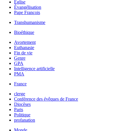
Église
Évangélisation
Pape François
Transhumanisme
Bioéthique
Avortement
Euthanasie
Fin de vie
Genre
GPA
Intelligence artificielle
PMA
France
clerge
Conférence des évêques de France
Diocèses
Paris
Politique
profanation
Monde