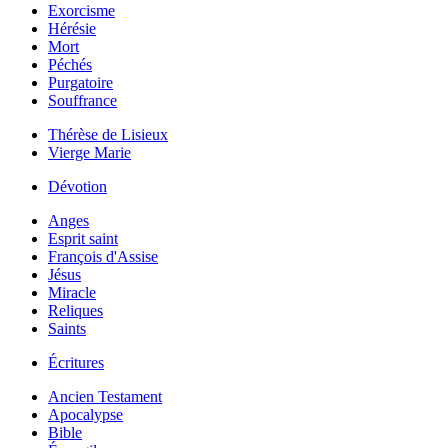
Exorcisme
Hérésie
Mort
Péchés
Purgatoire
Souffrance
Thérèse de Lisieux
Vierge Marie
Dévotion
Anges
Esprit saint
François d'Assise
Jésus
Miracle
Reliques
Saints
Écritures
Ancien Testament
Apocalypse
Bible