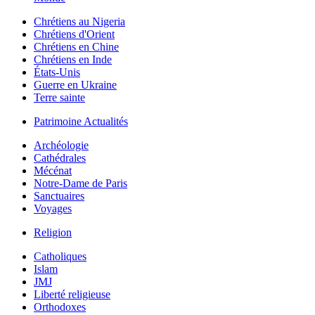
Chrétiens au Nigeria
Chrétiens d'Orient
Chrétiens en Chine
Chrétiens en Inde
États-Unis
Guerre en Ukraine
Terre sainte
Patrimoine Actualités
Archéologie
Cathédrales
Mécénat
Notre-Dame de Paris
Sanctuaires
Voyages
Religion
Catholiques
Islam
JMJ
Liberté religieuse
Orthodoxes