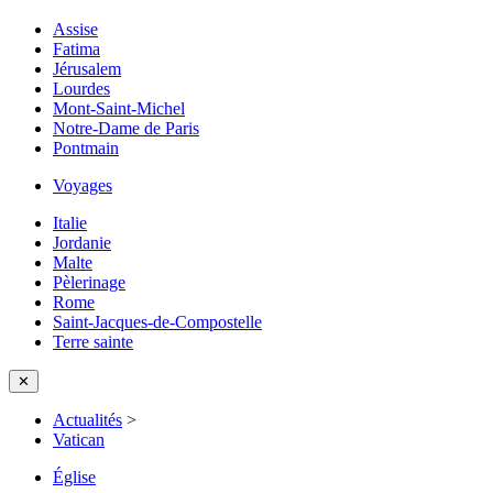
Assise
Fatima
Jérusalem
Lourdes
Mont-Saint-Michel
Notre-Dame de Paris
Pontmain
Voyages
Italie
Jordanie
Malte
Pèlerinage
Rome
Saint-Jacques-de-Compostelle
Terre sainte
✕
Actualités
>
Vatican
Église