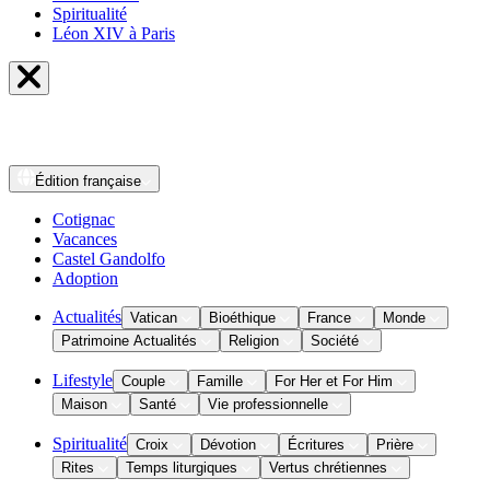
Spiritualité
Léon XIV à Paris
Édition
française
Cotignac
Vacances
Castel Gandolfo
Adoption
Actualités
Vatican
Bioéthique
France
Monde
Patrimoine Actualités
Religion
Société
Lifestyle
Couple
Famille
For Her et For Him
Maison
Santé
Vie professionnelle
Spiritualité
Croix
Dévotion
Écritures
Prière
Rites
Temps liturgiques
Vertus chrétiennes