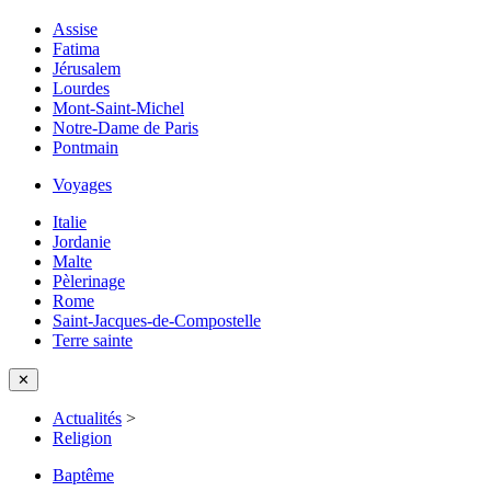
Assise
Fatima
Jérusalem
Lourdes
Mont-Saint-Michel
Notre-Dame de Paris
Pontmain
Voyages
Italie
Jordanie
Malte
Pèlerinage
Rome
Saint-Jacques-de-Compostelle
Terre sainte
✕
Actualités
>
Religion
Baptême