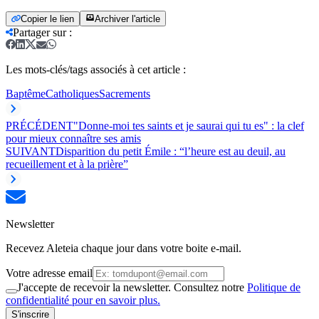
Copier le lien
Archiver l'article
Partager sur
:
Les mots-clés/tags associés à cet article :
Baptême
Catholiques
Sacrements
PRÉCÉDENT
"Donne-moi tes saints et je saurai qui tu es" : la clef
pour mieux connaître ses amis
SUIVANT
Disparition du petit Émile : “l’heure est au deuil, au
recueillement et à la prière”
Newsletter
Recevez Aleteia chaque jour dans votre boite e-mail.
Votre adresse email
J'accepte de recevoir la newsletter. Consultez notre
Politique de
confidentialité pour en savoir plus.
S'inscrire