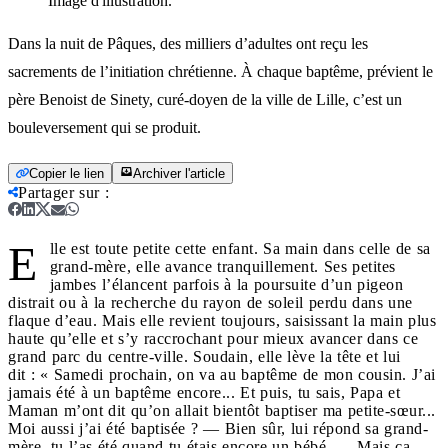
Image d'illustration.
Dans la nuit de Pâques, des milliers d’adultes ont reçu les
sacrements de l’initiation chrétienne. À chaque baptême, prévient le
père Benoist de Sinety, curé-doyen de la ville de Lille, c’est un
bouleversement qui se produit.
Copier le lien
Archiver l'article
Partager sur
:
E
lle est toute petite cette enfant. Sa main dans celle de sa
grand-mère, elle avance tranquillement. Ses petites
jambes l’élancent parfois à la poursuite d’un pigeon
distrait ou à la recherche du rayon de soleil perdu dans une
flaque d’eau. Mais elle revient toujours, saisissant la main plus
haute qu’elle et s’y raccrochant pour mieux avancer dans ce
grand parc du centre-ville. Soudain, elle lève la tête et lui
dit : « Samedi prochain, on va au baptême de mon cousin. J’ai
jamais été à un baptême encore... Et puis, tu sais, Papa et
Maman m’ont dit qu’on allait bientôt baptiser ma petite-sœur...
Moi aussi j’ai été baptisée ? — Bien sûr, lui répond sa grand-
mère, tu l’as été quand tu étais encore un bébé. — Mais ça