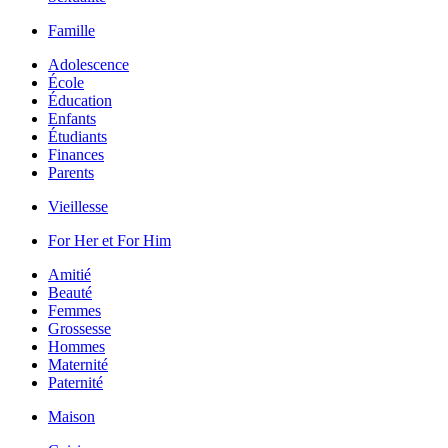
Famille
Adolescence
École
Éducation
Enfants
Étudiants
Finances
Parents
Vieillesse
For Her et For Him
Amitié
Beauté
Femmes
Grossesse
Hommes
Maternité
Paternité
Maison