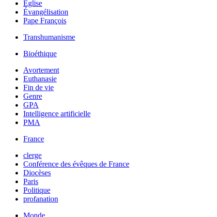
Église
Évangélisation
Pape François
Transhumanisme
Bioéthique
Avortement
Euthanasie
Fin de vie
Genre
GPA
Intelligence artificielle
PMA
France
clerge
Conférence des évêques de France
Diocèses
Paris
Politique
profanation
Monde