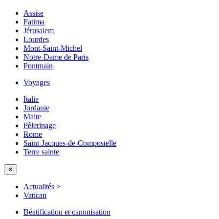
Assise
Fatima
Jérusalem
Lourdes
Mont-Saint-Michel
Notre-Dame de Paris
Pontmain
Voyages
Italie
Jordanie
Malte
Pèlerinage
Rome
Saint-Jacques-de-Compostelle
Terre sainte
✕
Actualités
>
Vatican
Béatification et canonisation