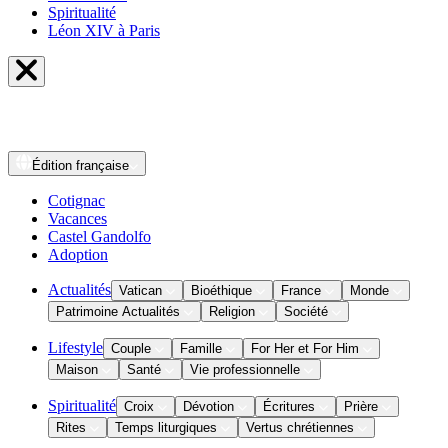
Spiritualité
Léon XIV à Paris
Édition
française
Cotignac
Vacances
Castel Gandolfo
Adoption
Actualités
Vatican
Bioéthique
France
Monde
Patrimoine Actualités
Religion
Société
Lifestyle
Couple
Famille
For Her et For Him
Maison
Santé
Vie professionnelle
Spiritualité
Croix
Dévotion
Écritures
Prière
Rites
Temps liturgiques
Vertus chrétiennes