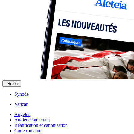
Retour
Synode
Vatican
Angelus
Audience générale
Béatification et canonisation
Curie romaine