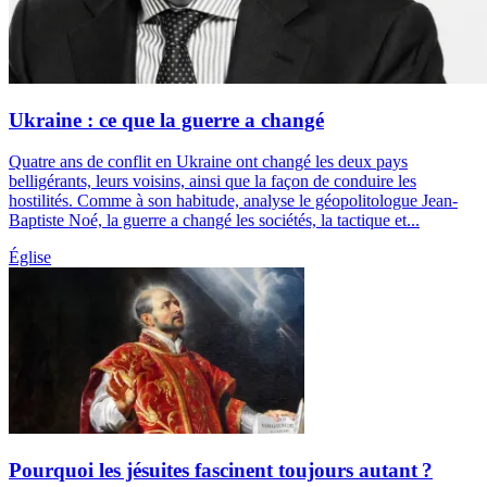
Ukraine : ce que la guerre a changé
Quatre ans de conflit en Ukraine ont changé les deux pays
belligérants, leurs voisins, ainsi que la façon de conduire les
hostilités. Comme à son habitude, analyse le géopolitologue Jean-
Baptiste Noé, la guerre a changé les sociétés, la tactique et...
Église
Pourquoi les jésuites fascinent toujours autant ?