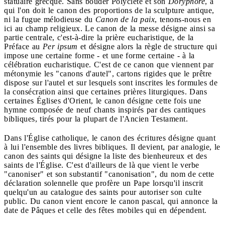
statuaire grecque. Sans bouder Polyclète et son
Doryphore
, à
qui l'on doit le canon des proportions de la sculpture antique,
ni la fugue mélodieuse du
Canon de la paix
, tenons-nous en
ici au champ religieux. Le canon de la messe désigne ainsi sa
partie centrale, c'est-à-dire la prière eucharistique, de la
Préface au
Per ipsum
et désigne alors la règle de structure qui
impose une certaine forme - et une forme certaine - à la
célébration eucharistique. C'est de ce canon que viennent par
métonymie les "canons d'autel", cartons rigides que le prêtre
dispose sur l'autel et sur lesquels sont inscrites les formules de
la consécration ainsi que certaines prières liturgiques. Dans
certaines Églises d'Orient, le canon désigne cette fois une
hymne composée de neuf chants inspirés par des cantiques
bibliques, tirés pour la plupart de l'Ancien Testament.
Dans l'Église catholique, le canon des écritures désigne quant
à lui l'ensemble des livres bibliques. Il devient, par analogie, le
canon des saints qui désigne la liste des bienheureux et des
saints de l'Église. C'est d'ailleurs de là que vient le verbe
"canoniser" et son substantif "canonisation", du nom de cette
déclaration solennelle que profère un Pape lorsqu'il inscrit
quelqu'un au catalogue des saints pour autoriser son culte
public. Du canon vient encore le canon pascal, qui annonce la
date de Pâques et celle des fêtes mobiles qui en dépendent.