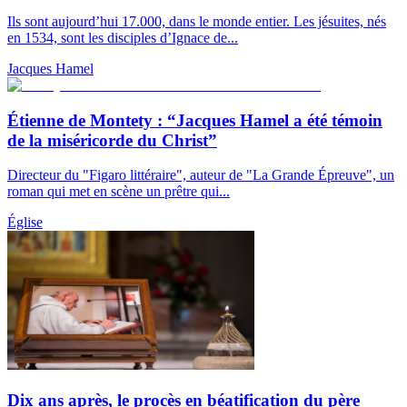
Ils sont aujourd’hui 17.000, dans le monde entier. Les jésuites, nés
en 1534, sont les disciples d’Ignace de...
Jacques Hamel
Étienne de Montety : “Jacques Hamel a été témoin
de la miséricorde du Christ”
Directeur du "Figaro littéraire", auteur de "La Grande Épreuve", un
roman qui met en scène un prêtre qui...
Église
Dix ans après, le procès en béatification du père