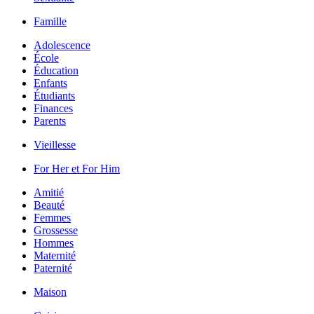
Famille
Adolescence
École
Éducation
Enfants
Étudiants
Finances
Parents
Vieillesse
For Her et For Him
Amitié
Beauté
Femmes
Grossesse
Hommes
Maternité
Paternité
Maison