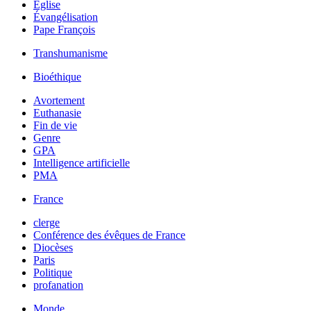
Église
Évangélisation
Pape François
Transhumanisme
Bioéthique
Avortement
Euthanasie
Fin de vie
Genre
GPA
Intelligence artificielle
PMA
France
clerge
Conférence des évêques de France
Diocèses
Paris
Politique
profanation
Monde