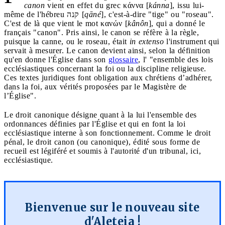
canon
vient en effet du grec κάννα [
kánna
], issu lui-
même de l'hébreu קנה [
qāné
], c'est-à-dire "tige" ou "roseau".
C'est de là que vient le mot κανών [
kânôn
], qui a donné le
français "canon". Pris ainsi, le canon se réfère à la règle,
puisque la canne, ou le roseau, était
in extenso
l'instrument qui
servait à mesurer. Le canon devient ainsi, selon la définition
qu'en donne l'Église dans son
glossaire
, l' "ensemble des lois
ecclésiastiques concernant la foi ou la discipline religieuse.
Ces textes juridiques font obligation aux chrétiens d’adhérer,
dans la foi, aux vérités proposées par le Magistère de
l’Église".
Le droit canonique désigne quant à la lui l'ensemble des
ordonnances définies par l'Église et qui en font la loi
ecclésiastique interne à son fonctionnement. Comme le droit
pénal, le droit canon (ou canonique), édité sous forme de
recueil est légiféré et soumis à l'autorité d'un tribunal, ici,
ecclésiastique.
Bienvenue sur le nouveau site
d'Aleteia !