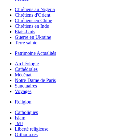
Chrétiens au Nigeria
Chrétiens d'Orient
Chrétiens en Chine
Chrétiens en Inde
États-Unis
Guerre en Ukraine
Terre sainte
Patrimoine Actualités
Archéologie
Cathédrales
Mécénat
Notre-Dame de Paris
Sanctuaires
Voyages
Religion
Catholiques
Islam
JMJ
Liberté religieuse
Orthodoxes