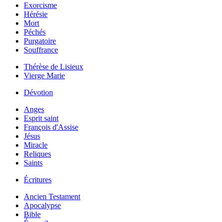
Exorcisme
Hérésie
Mort
Péchés
Purgatoire
Souffrance
Thérèse de Lisieux
Vierge Marie
Dévotion
Anges
Esprit saint
François d'Assise
Jésus
Miracle
Reliques
Saints
Écritures
Ancien Testament
Apocalypse
Bible