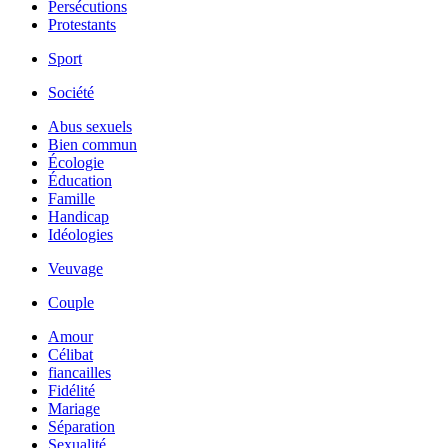
Persécutions
Protestants
Sport
Société
Abus sexuels
Bien commun
Écologie
Éducation
Famille
Handicap
Idéologies
Veuvage
Couple
Amour
Célibat
fiancailles
Fidélité
Mariage
Séparation
Sexualité