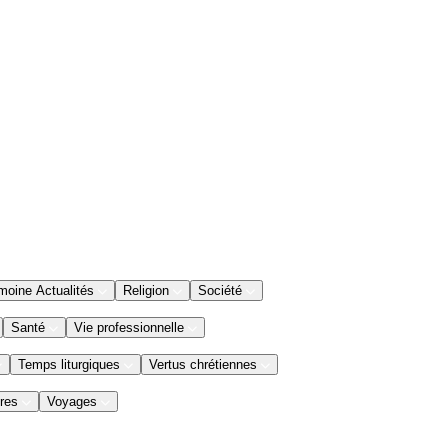
moine Actualités
Religion
Société
Santé
Vie professionnelle
Temps liturgiques
Vertus chrétiennes
res
Voyages