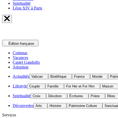
Spiritualité
Léon XIV à Paris
Édition
française
Cotignac
Vacances
Castel Gandolfo
Adoption
Actualités
Vatican
Bioéthique
France
Monde
Patri
Lifestyle
Couple
Famille
For Her et For Him
Maison
Spiritualité
Croix
Dévotion
Écritures
Prière
Rites
Découvertes
Arts
Histoire
Patrimoine Culture
Sanctuai
Services