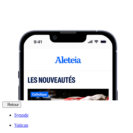
Retour
Synode
Vatican