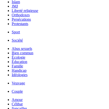
Islam
JMJ
Liberté religieuse
Orthodoxes
Persécutions
Protestants
Sport
Société
Abus sexuels
Bien commun
Écologie
Éducation
Famille
Handicap
Idéologies
Veuvage
Couple
Amour
Célibat
fiancailles