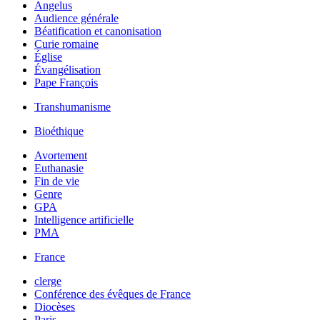
Angelus
Audience générale
Béatification et canonisation
Curie romaine
Église
Évangélisation
Pape François
Transhumanisme
Bioéthique
Avortement
Euthanasie
Fin de vie
Genre
GPA
Intelligence artificielle
PMA
France
clerge
Conférence des évêques de France
Diocèses
Paris