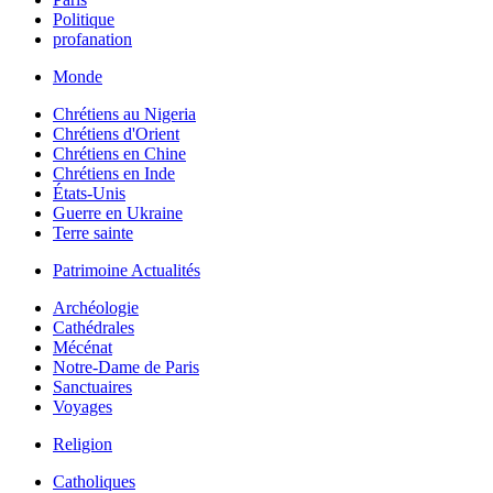
Politique
profanation
Monde
Chrétiens au Nigeria
Chrétiens d'Orient
Chrétiens en Chine
Chrétiens en Inde
États-Unis
Guerre en Ukraine
Terre sainte
Patrimoine Actualités
Archéologie
Cathédrales
Mécénat
Notre-Dame de Paris
Sanctuaires
Voyages
Religion
Catholiques