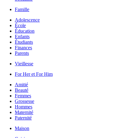
Famille
Adolescence
École
Éducation
Enfants
Étudiants
Finances
Parents
Vieillesse
For Her et For Him
Amitié
Beauté
Femmes
Grossesse
Hommes
Maternité
Paternité
Maison