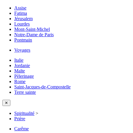
Assise
Fatima
Jérusalem
Lourdes
Mont-Saint-Michel
Notre-Dame de Paris
Pontmain
Voyages
Italie
Jordanie
Malte
Pèlerinage
Rome
Saint-Jacques-de-Compostelle
Terre sainte
✕
Spiritualité
>
Prière
Carême