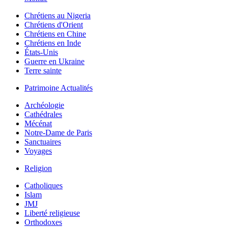
Chrétiens au Nigeria
Chrétiens d'Orient
Chrétiens en Chine
Chrétiens en Inde
États-Unis
Guerre en Ukraine
Terre sainte
Patrimoine Actualités
Archéologie
Cathédrales
Mécénat
Notre-Dame de Paris
Sanctuaires
Voyages
Religion
Catholiques
Islam
JMJ
Liberté religieuse
Orthodoxes