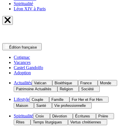
Spiritualité
Léon XIV à Paris
Édition
française
Cotignac
Vacances
Castel Gandolfo
Adoption
Actualités
Vatican
Bioéthique
France
Monde
Patrimoine Actualités
Religion
Société
Lifestyle
Couple
Famille
For Her et For Him
Maison
Santé
Vie professionnelle
Spiritualité
Croix
Dévotion
Écritures
Prière
Rites
Temps liturgiques
Vertus chrétiennes