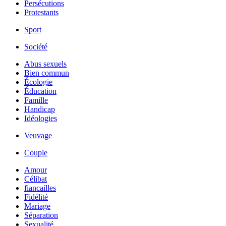
Persécutions
Protestants
Sport
Société
Abus sexuels
Bien commun
Écologie
Éducation
Famille
Handicap
Idéologies
Veuvage
Couple
Amour
Célibat
fiancailles
Fidélité
Mariage
Séparation
Sexualité