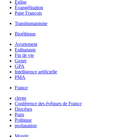
Église
Évangélisation
Pape François
Transhumanisme
Bioéthique
Avortement
Euthanasie
Fin de vie
Genre
GPA
Intelligence artificielle
PMA
France
clerge
Conférence des évêques de France
Diocèses
Paris
Politique
profanation
Monde