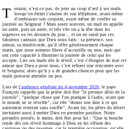
T
entant, n’est-ce pas, de jeter un coup d’œil à ses mails
lorsqu’on éteint l’alarme de son téléphone, avant même
d’embrasser son conjoint, avant même de confier sa
journée au Seigneur ? Mais assez souvent, un mail en appelle
un autre, puis un autre, et très vite on a la tête dans les
urgences ou les dossiers du jour… et on ne saisit pas ces
fabuleux cadeaux que Dieu nous faits : sa présence, son
amour, sa miséricorde, qu’il offre généreusement chaque
matin, que nous sommes libres d’accueillir ou non, mais qui
ont cette capacité à illuminer la journée de celui qui les
accepte. Lire ses mails dès le réveil, c’est s’éloigner de tout cet
amour que Dieu a pour nous, c’est refuser une rencontre avec
le Seigneur, alors qu’il y a de grandes chances pour que les
mails puissent attendre un peu.
Lors de
l’audience générale du 4 novembre 2020
, le pape
François rappelle que la prière doit être "le premier désir de la
journée", "quelque chose que l'on pratique à l'aube, avant que
le monde ne se réveille", car elle "donne une âme à ce qui
autrement resterait sans souffle". Avant lui, les pères du désert
invitaient aussi à mettre Dieu en première position. Notre
première pensée, le matin, doit être pour lui : "Que ta bouche
rende dès ton réveil hommage à Dieu en lui offrant des
cantiques ou des psaumes, car la première occupation, qu’elle