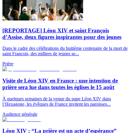
[REPORTAGE] Léon XIV et saint François
d’Assise, deux figures inspirantes pour des jeunes
Dans le cadre des célébrations du huitième centenaire de la mort de
saint François, des milliers de jeunes se...
Prière
Visite de Léon XIV en France : une intention de
prière sera lue dans toutes les églises le 15 août
À quelques semaines de la venue du pape Léon XIV dans
l’Hexagone, les évêques de France invitent les paroisses...
Audience générale
Léon XIV : “La prière est un acte d’espérance”