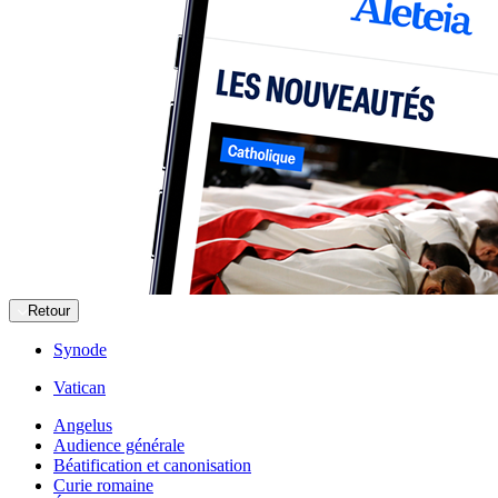
Retour
Synode
Vatican
Angelus
Audience générale
Béatification et canonisation
Curie romaine