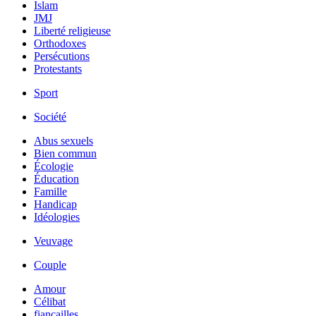
Islam
JMJ
Liberté religieuse
Orthodoxes
Persécutions
Protestants
Sport
Société
Abus sexuels
Bien commun
Écologie
Éducation
Famille
Handicap
Idéologies
Veuvage
Couple
Amour
Célibat
fiancailles