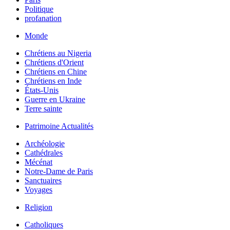
Politique
profanation
Monde
Chrétiens au Nigeria
Chrétiens d'Orient
Chrétiens en Chine
Chrétiens en Inde
États-Unis
Guerre en Ukraine
Terre sainte
Patrimoine Actualités
Archéologie
Cathédrales
Mécénat
Notre-Dame de Paris
Sanctuaires
Voyages
Religion
Catholiques