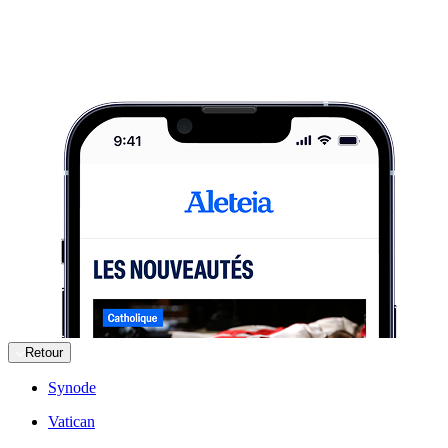
Retour
Synode
Vatican