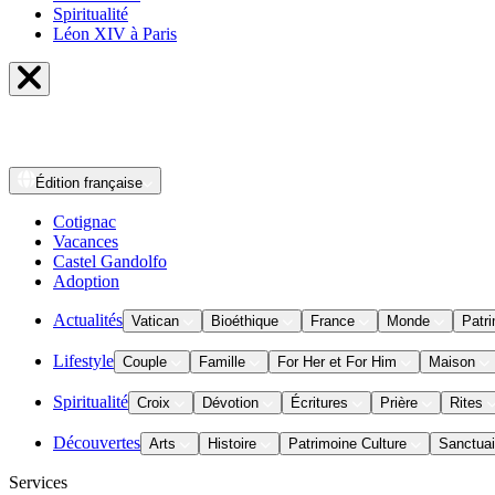
Spiritualité
Léon XIV à Paris
Édition
française
Cotignac
Vacances
Castel Gandolfo
Adoption
Actualités
Vatican
Bioéthique
France
Monde
Patri
Lifestyle
Couple
Famille
For Her et For Him
Maison
Spiritualité
Croix
Dévotion
Écritures
Prière
Rites
Découvertes
Arts
Histoire
Patrimoine Culture
Sanctuai
Services