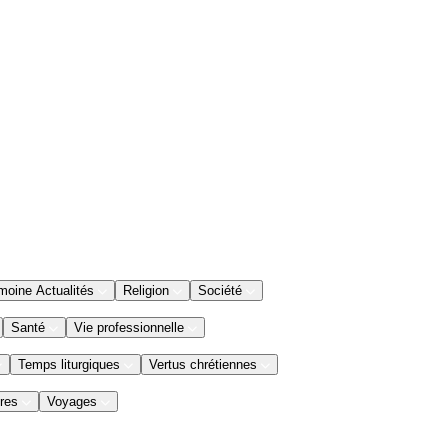
moine Actualités
Religion
Société
Santé
Vie professionnelle
Temps liturgiques
Vertus chrétiennes
res
Voyages