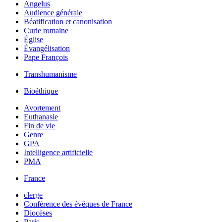
Angelus
Audience générale
Béatification et canonisation
Curie romaine
Église
Évangélisation
Pape François
Transhumanisme
Bioéthique
Avortement
Euthanasie
Fin de vie
Genre
GPA
Intelligence artificielle
PMA
France
clerge
Conférence des évêques de France
Diocèses
Paris