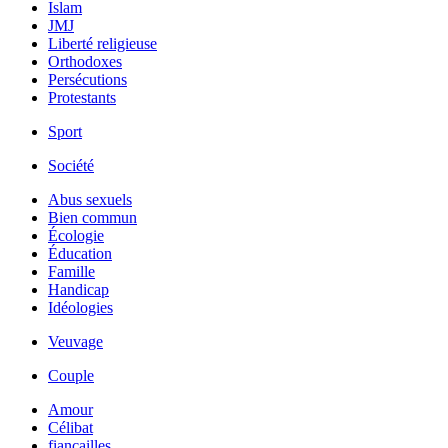
Islam
JMJ
Liberté religieuse
Orthodoxes
Persécutions
Protestants
Sport
Société
Abus sexuels
Bien commun
Écologie
Éducation
Famille
Handicap
Idéologies
Veuvage
Couple
Amour
Célibat
fiancailles