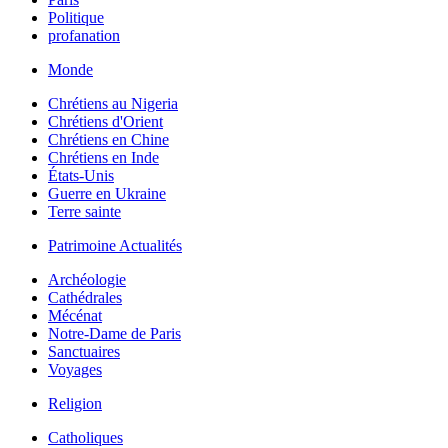
Politique
profanation
Monde
Chrétiens au Nigeria
Chrétiens d'Orient
Chrétiens en Chine
Chrétiens en Inde
États-Unis
Guerre en Ukraine
Terre sainte
Patrimoine Actualités
Archéologie
Cathédrales
Mécénat
Notre-Dame de Paris
Sanctuaires
Voyages
Religion
Catholiques