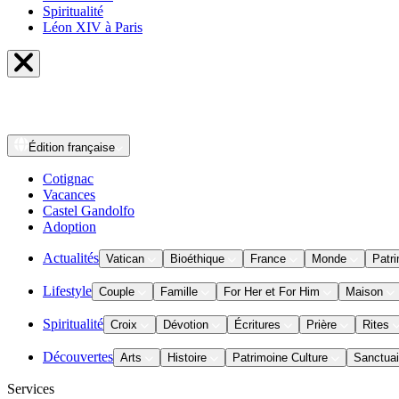
Spiritualité
Léon XIV à Paris
Édition
française
Cotignac
Vacances
Castel Gandolfo
Adoption
Actualités
Vatican
Bioéthique
France
Monde
Patri
Lifestyle
Couple
Famille
For Her et For Him
Maison
Spiritualité
Croix
Dévotion
Écritures
Prière
Rites
Découvertes
Arts
Histoire
Patrimoine Culture
Sanctuai
Services