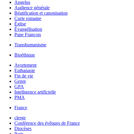
Angelus
Audience générale
Béatification et canonisation
Curie romaine
Église
Évangélisation
Pape François
Transhumanisme
Bioéthique
Avortement
Euthanasie
Fin de vie
Genre
GPA
Intelligence artificielle
PMA
France
clerge
Conférence des évêques de France
Diocèses
Paris