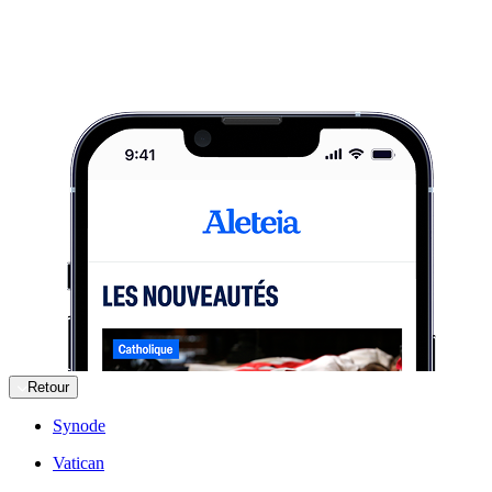
Retour
Synode
Vatican