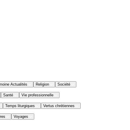
moine Actualités
Religion
Société
Santé
Vie professionnelle
Temps liturgiques
Vertus chrétiennes
res
Voyages