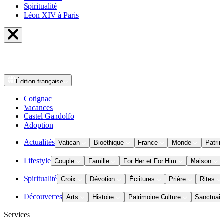
Spiritualité
Léon XIV à Paris
Édition
française
Cotignac
Vacances
Castel Gandolfo
Adoption
Actualités
Vatican
Bioéthique
France
Monde
Patri
Lifestyle
Couple
Famille
For Her et For Him
Maison
Spiritualité
Croix
Dévotion
Écritures
Prière
Rites
Découvertes
Arts
Histoire
Patrimoine Culture
Sanctuai
Services