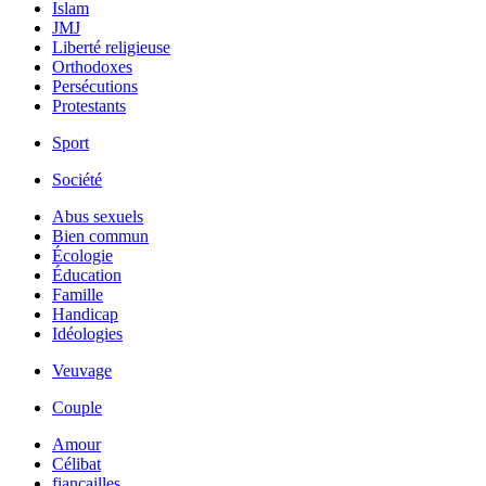
Islam
JMJ
Liberté religieuse
Orthodoxes
Persécutions
Protestants
Sport
Société
Abus sexuels
Bien commun
Écologie
Éducation
Famille
Handicap
Idéologies
Veuvage
Couple
Amour
Célibat
fiancailles