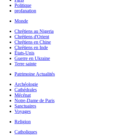
Politique
profanation
Monde
Chrétiens au Nigeria
Chrétiens d'Orient
Chrétiens en Chine
Chrétiens en Inde
États-Unis
Guerre en Ukraine
Terre sainte
Patrimoine Actualités
Archéologie
Cathédrales
Mécénat
Notre-Dame de Paris
Sanctuaires
Voyages
Religion
Catholiques