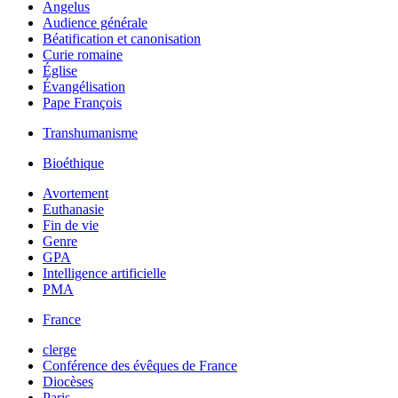
Angelus
Audience générale
Béatification et canonisation
Curie romaine
Église
Évangélisation
Pape François
Transhumanisme
Bioéthique
Avortement
Euthanasie
Fin de vie
Genre
GPA
Intelligence artificielle
PMA
France
clerge
Conférence des évêques de France
Diocèses
Paris