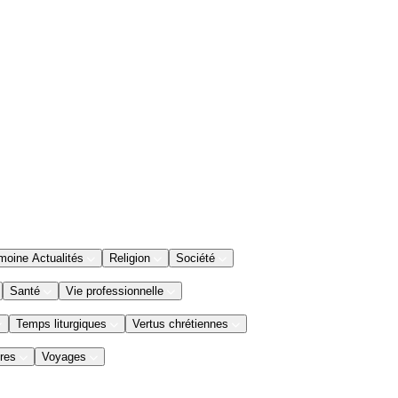
moine Actualités
Religion
Société
Santé
Vie professionnelle
Temps liturgiques
Vertus chrétiennes
res
Voyages