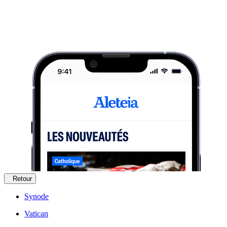
Retour
Synode
Vatican