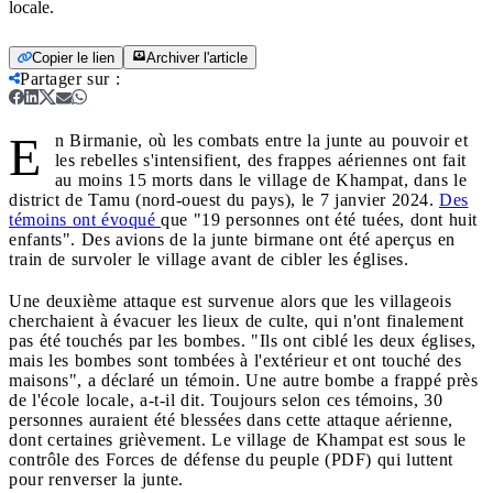
locale.
Copier le lien
Archiver l'article
Partager sur
:
E
n Birmanie, où les combats entre la junte au pouvoir et
les rebelles s'intensifient, des frappes aériennes ont fait
au moins 15 morts dans le village de Khampat, dans le
district de Tamu (nord-ouest du pays), le 7 janvier 2024.
Des
témoins ont évoqué
que "19 personnes ont été tuées, dont huit
enfants". Des avions de la junte birmane ont été aperçus en
train de survoler le village avant de cibler les églises.
Une deuxième attaque est survenue alors que les villageois
cherchaient à évacuer les lieux de culte, qui n'ont finalement
pas été touchés par les bombes. "Ils ont ciblé les deux églises,
mais les bombes sont tombées à l'extérieur et ont touché des
maisons", a déclaré un témoin. Une autre bombe a frappé près
de l'école locale, a-t-il dit. Toujours selon ces témoins, 30
personnes auraient été blessées dans cette attaque aérienne,
dont certaines grièvement. Le village de Khampat est sous le
contrôle des Forces de défense du peuple (PDF) qui luttent
pour renverser la junte.