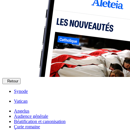
Retour
Synode
Vatican
Angelus
Audience générale
Béatification et canonisation
Curie romaine