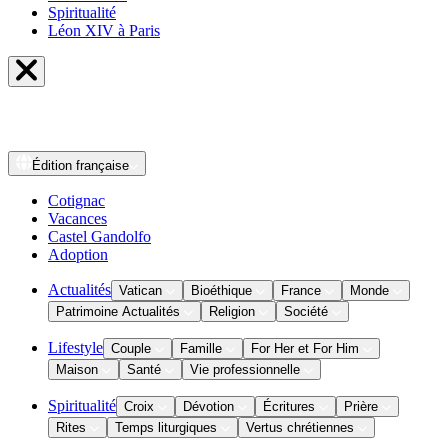
Spiritualité
Léon XIV à Paris
Édition
française
Cotignac
Vacances
Castel Gandolfo
Adoption
Actualités
Vatican
Bioéthique
France
Monde
Patrimoine Actualités
Religion
Société
Lifestyle
Couple
Famille
For Her et For Him
Maison
Santé
Vie professionnelle
Spiritualité
Croix
Dévotion
Écritures
Prière
Rites
Temps liturgiques
Vertus chrétiennes