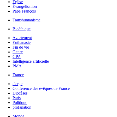
Église
Évangélisation
Pape François
Transhumanisme
Bioéthique
Avortement
Euthanasie
Fin de vie
Genre
GPA
Intelligence artificielle
PMA
France
clerge
Conférence des évêques de France
Diocèses
Paris
Politique
profanation
Monde