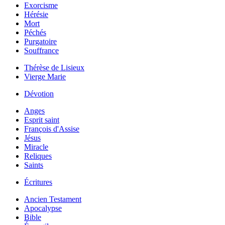
Exorcisme
Hérésie
Mort
Péchés
Purgatoire
Souffrance
Thérèse de Lisieux
Vierge Marie
Dévotion
Anges
Esprit saint
François d'Assise
Jésus
Miracle
Reliques
Saints
Écritures
Ancien Testament
Apocalypse
Bible