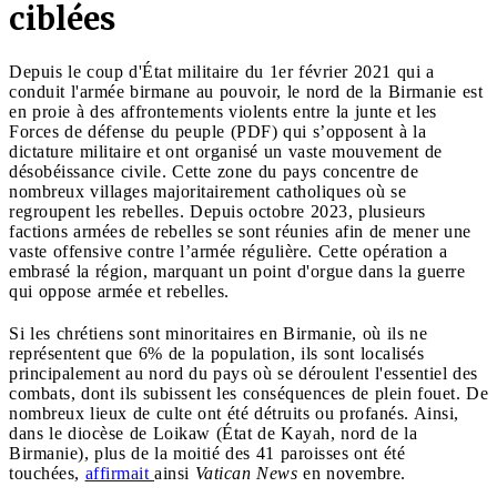
ciblées
Depuis le coup d'État militaire du 1er février 2021 qui a
conduit l'armée birmane au pouvoir, le nord de la Birmanie est
en proie à des affrontements violents entre la junte et les
Forces de défense du peuple (PDF) qui s’opposent à la
dictature militaire et ont organisé un vaste mouvement de
désobéissance civile. Cette zone du pays concentre de
nombreux villages majoritairement catholiques où se
regroupent les rebelles. Depuis octobre 2023, plusieurs
factions armées de rebelles se sont réunies afin de mener une
vaste offensive contre l’armée régulière. Cette opération a
embrasé la région, marquant un point d'orgue dans la guerre
qui oppose armée et rebelles.
Si les chrétiens sont minoritaires en Birmanie, où ils ne
représentent que 6% de la population, ils sont localisés
principalement au nord du pays où se déroulent l'essentiel des
combats, dont ils subissent les conséquences de plein fouet. De
nombreux lieux de culte ont été détruits ou profanés. Ainsi,
dans le diocèse de Loikaw (État de Kayah, nord de la
Birmanie), plus de la moitié des 41 paroisses ont été
touchées,
affirmait
ainsi
Vatican News
en novembre.