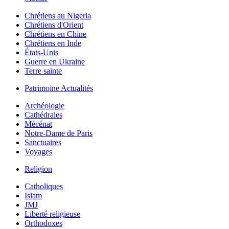
Chrétiens au Nigeria
Chrétiens d'Orient
Chrétiens en Chine
Chrétiens en Inde
États-Unis
Guerre en Ukraine
Terre sainte
Patrimoine Actualités
Archéologie
Cathédrales
Mécénat
Notre-Dame de Paris
Sanctuaires
Voyages
Religion
Catholiques
Islam
JMJ
Liberté religieuse
Orthodoxes