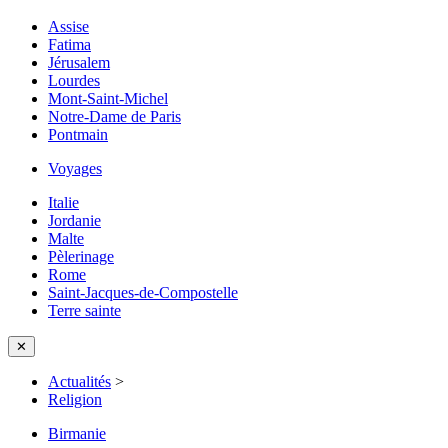
Assise
Fatima
Jérusalem
Lourdes
Mont-Saint-Michel
Notre-Dame de Paris
Pontmain
Voyages
Italie
Jordanie
Malte
Pèlerinage
Rome
Saint-Jacques-de-Compostelle
Terre sainte
✕
Actualités
>
Religion
Birmanie