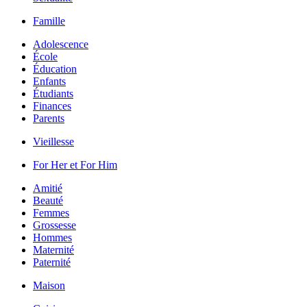
Famille
Adolescence
École
Éducation
Enfants
Étudiants
Finances
Parents
Vieillesse
For Her et For Him
Amitié
Beauté
Femmes
Grossesse
Hommes
Maternité
Paternité
Maison