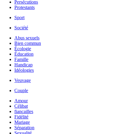
Persécutions
Protestants
Sport
Société
Abus sexuels
Bien commun
Écologie
Éducation
Famille
Handicap
Idéologies
Veuvage
Couple
Amour
Célibat
fiancailles
Fidélité
Mariage
Séparation
Sexualité