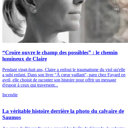
“Croire ouvre le champ des possibles” : le chemin
lumineux de Claire
Pendant vingt-huit ans, Claire a enfoui le traumatisme du viol qu'elle
a subi enfant. Dans son livre "À cœur vaillant", paru chez Fayard en
avril, elle choisit de raconter son histoire pour offrir un message
d'espoir à ceux qui traversent...
Incendie
La véritable histoire derrière la photo du calvaire de
Saumos