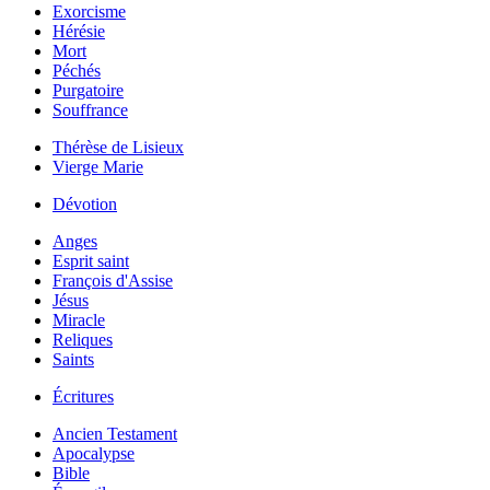
Exorcisme
Hérésie
Mort
Péchés
Purgatoire
Souffrance
Thérèse de Lisieux
Vierge Marie
Dévotion
Anges
Esprit saint
François d'Assise
Jésus
Miracle
Reliques
Saints
Écritures
Ancien Testament
Apocalypse
Bible