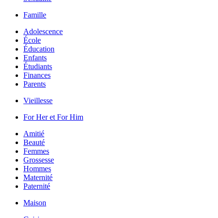
Famille
Adolescence
École
Éducation
Enfants
Étudiants
Finances
Parents
Vieillesse
For Her et For Him
Amitié
Beauté
Femmes
Grossesse
Hommes
Maternité
Paternité
Maison