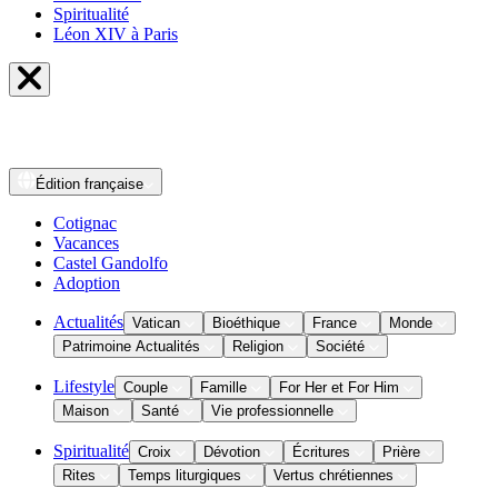
Spiritualité
Léon XIV à Paris
Édition
française
Cotignac
Vacances
Castel Gandolfo
Adoption
Actualités
Vatican
Bioéthique
France
Monde
Patrimoine Actualités
Religion
Société
Lifestyle
Couple
Famille
For Her et For Him
Maison
Santé
Vie professionnelle
Spiritualité
Croix
Dévotion
Écritures
Prière
Rites
Temps liturgiques
Vertus chrétiennes