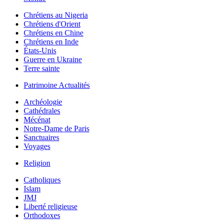
Chrétiens au Nigeria
Chrétiens d'Orient
Chrétiens en Chine
Chrétiens en Inde
États-Unis
Guerre en Ukraine
Terre sainte
Patrimoine Actualités
Archéologie
Cathédrales
Mécénat
Notre-Dame de Paris
Sanctuaires
Voyages
Religion
Catholiques
Islam
JMJ
Liberté religieuse
Orthodoxes