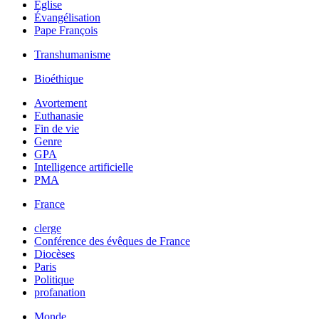
Église
Évangélisation
Pape François
Transhumanisme
Bioéthique
Avortement
Euthanasie
Fin de vie
Genre
GPA
Intelligence artificielle
PMA
France
clerge
Conférence des évêques de France
Diocèses
Paris
Politique
profanation
Monde