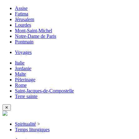
Assise
Fatima
Jérusalem
Lourdes
Mont-Saint-Michel
Notre-Dame de Paris
Pontmain
Voyages
Italie
Jordanie
Malte
Pèlerinage
Rome
Saint-Jacques-de-Compostelle
Terre sainte
✕
Spiritualité
>
Temps liturgiques