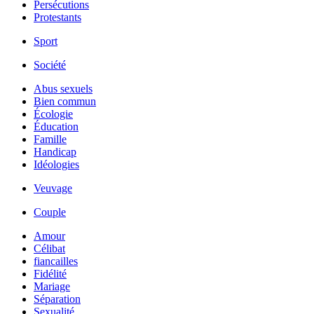
Persécutions
Protestants
Sport
Société
Abus sexuels
Bien commun
Écologie
Éducation
Famille
Handicap
Idéologies
Veuvage
Couple
Amour
Célibat
fiancailles
Fidélité
Mariage
Séparation
Sexualité