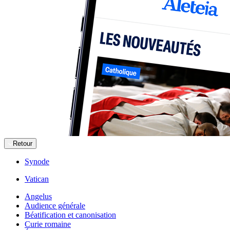
Retour
Synode
Vatican
Angelus
Audience générale
Béatification et canonisation
Curie romaine