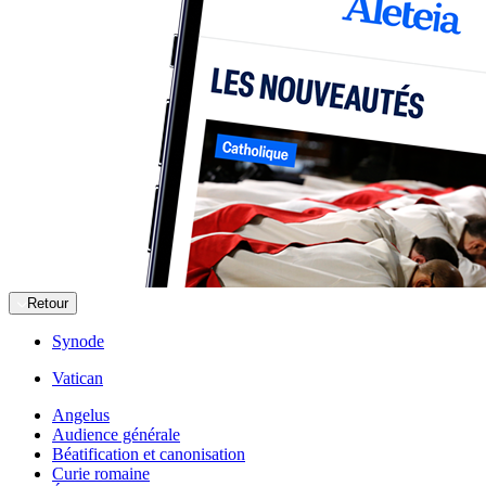
Retour
Synode
Vatican
Angelus
Audience générale
Béatification et canonisation
Curie romaine