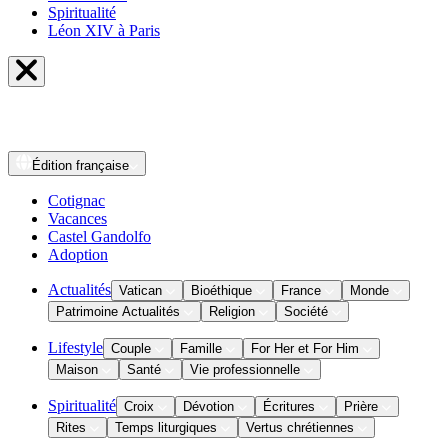
Spiritualité
Léon XIV à Paris
Édition
française
Cotignac
Vacances
Castel Gandolfo
Adoption
Actualités
Vatican
Bioéthique
France
Monde
Patrimoine Actualités
Religion
Société
Lifestyle
Couple
Famille
For Her et For Him
Maison
Santé
Vie professionnelle
Spiritualité
Croix
Dévotion
Écritures
Prière
Rites
Temps liturgiques
Vertus chrétiennes