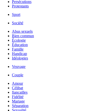
Persécutions
Protestants
Sport
Société
Abus sexuels
Bien commun
Écologie
Éducation
Famille
Handicap
Idéologies
Veuvage
Couple
Amour
Célibat
fiancailles
Fidélité
Mariage
Séparation
Sexualité