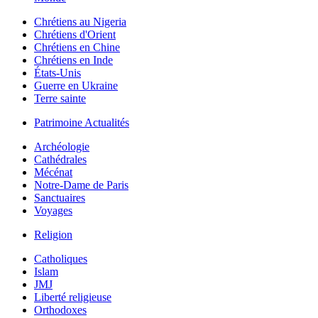
Chrétiens au Nigeria
Chrétiens d'Orient
Chrétiens en Chine
Chrétiens en Inde
États-Unis
Guerre en Ukraine
Terre sainte
Patrimoine Actualités
Archéologie
Cathédrales
Mécénat
Notre-Dame de Paris
Sanctuaires
Voyages
Religion
Catholiques
Islam
JMJ
Liberté religieuse
Orthodoxes