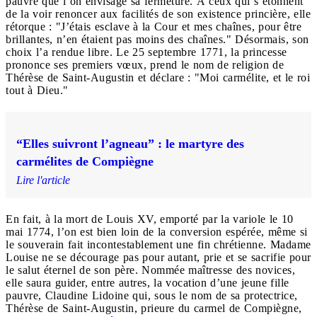
pauvre que l’on envisage sa fermeture. À ceux qui s’étonnent
de la voir renoncer aux facilités de son existence princière, elle
rétorque : "J’étais esclave à la Cour et mes chaînes, pour être
brillantes, n’en étaient pas moins des chaînes." Désormais, son
choix l’a rendue libre. Le 25 septembre 1771, la princesse
prononce ses premiers vœux, prend le nom de religion de
Thérèse de Saint-Augustin et déclare : "Moi carmélite, et le roi
tout à Dieu."
“Elles suivront l’agneau” : le martyre des
carmélites de Compiègne
Lire l'article
En fait, à la mort de Louis XV, emporté par la variole le 10
mai 1774, l’on est bien loin de la conversion espérée, même si
le souverain fait incontestablement une fin chrétienne. Madame
Louise ne se décourage pas pour autant, prie et se sacrifie pour
le salut éternel de son père. Nommée maîtresse des novices,
elle saura guider, entre autres, la vocation d’une jeune fille
pauvre, Claudine Lidoine qui, sous le nom de sa protectrice,
Thérèse de Saint-Augustin, prieure du carmel de Compiègne,