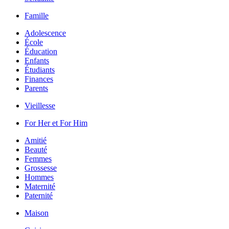
Famille
Adolescence
École
Éducation
Enfants
Étudiants
Finances
Parents
Vieillesse
For Her et For Him
Amitié
Beauté
Femmes
Grossesse
Hommes
Maternité
Paternité
Maison