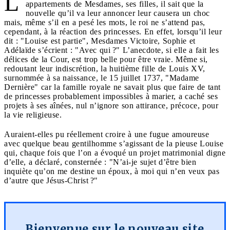
L
appartements de Mesdames, ses filles, il sait que la
nouvelle qu’il va leur annoncer leur causera un choc
mais, même s’il en a pesé les mots, le roi ne s’attend pas,
cependant, à la réaction des princesses. En effet, lorsqu’il leur
dit : "Louise est partie", Mesdames Victoire, Sophie et
Adélaïde s’écrient : "Avec qui ?" L’anecdote, si elle a fait les
délices de la Cour, est trop belle pour être vraie. Même si,
redoutant leur indiscrétion, la huitième fille de Louis XV,
surnommée à sa naissance, le 15 juillet 1737, "Madame
Dernière" car la famille royale ne savait plus que faire de tant
de princesses probablement impossibles à marier, a caché ses
projets à ses aînées, nul n’ignore son attirance, précoce, pour
la vie religieuse.
Auraient-elles pu réellement croire à une fugue amoureuse
avec quelque beau gentilhomme s’agissant de la pieuse Louise
qui, chaque fois que l’on a évoqué un projet matrimonial digne
d’elle, a déclaré, consternée : "N’ai-je sujet d’être bien
inquiète qu’on me destine un époux, à moi qui n’en veux pas
d’autre que Jésus-Christ ?"
Bienvenue sur le nouveau site