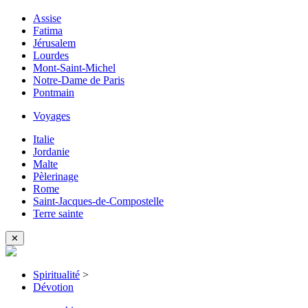
Assise
Fatima
Jérusalem
Lourdes
Mont-Saint-Michel
Notre-Dame de Paris
Pontmain
Voyages
Italie
Jordanie
Malte
Pèlerinage
Rome
Saint-Jacques-de-Compostelle
Terre sainte
✕
Spiritualité
>
Dévotion