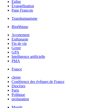
Église
Évangélisation
Pape François
Transhumanisme
Bioéthique
Avortement
Euthanasie
Fin de vie
Genre
GPA
Intelligence artificielle
PMA
France
clerge
Conférence des évêques de France
Diocèses
Paris
Politique
profanation
Monde