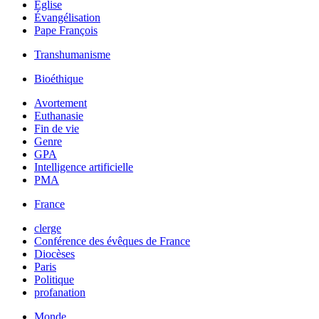
Église
Évangélisation
Pape François
Transhumanisme
Bioéthique
Avortement
Euthanasie
Fin de vie
Genre
GPA
Intelligence artificielle
PMA
France
clerge
Conférence des évêques de France
Diocèses
Paris
Politique
profanation
Monde