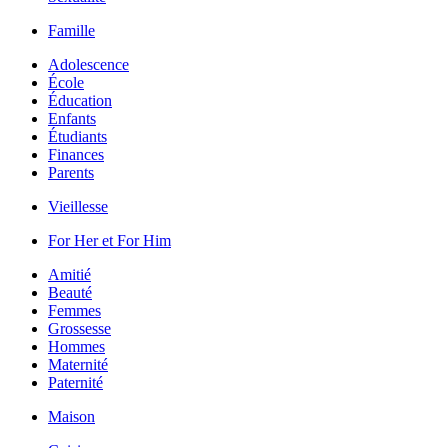
Famille
Adolescence
École
Éducation
Enfants
Étudiants
Finances
Parents
Vieillesse
For Her et For Him
Amitié
Beauté
Femmes
Grossesse
Hommes
Maternité
Paternité
Maison