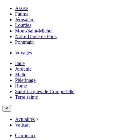
Assise
Fatima
Jérusalem
Lourdes
Mont-Saint-Michel
Notre-Dame de Paris
Pontmain
Voyages
Italie
Jordanie
Malte
Pèlerinage
Rome
Saint-Jacques-de-Compostelle
Terre sainte
✕
Actualités
>
Vatican
Cardinaux