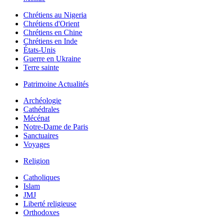
Chrétiens au Nigeria
Chrétiens d'Orient
Chrétiens en Chine
Chrétiens en Inde
États-Unis
Guerre en Ukraine
Terre sainte
Patrimoine Actualités
Archéologie
Cathédrales
Mécénat
Notre-Dame de Paris
Sanctuaires
Voyages
Religion
Catholiques
Islam
JMJ
Liberté religieuse
Orthodoxes