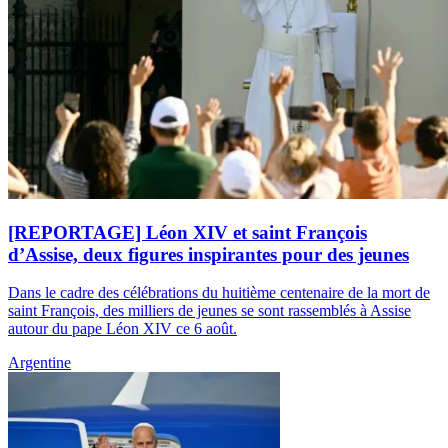
[REPORTAGE] Léon XIV et saint François
d’Assise, deux figures inspirantes pour des jeunes
Dans le cadre des célébrations du huitième centenaire de la mort de
saint François, des milliers de jeunes se sont rassemblés à Assise
autour du pape Léon XIV ce 6 août.
Argentine