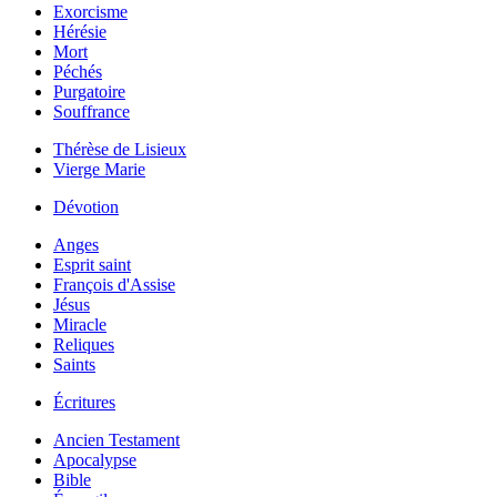
Exorcisme
Hérésie
Mort
Péchés
Purgatoire
Souffrance
Thérèse de Lisieux
Vierge Marie
Dévotion
Anges
Esprit saint
François d'Assise
Jésus
Miracle
Reliques
Saints
Écritures
Ancien Testament
Apocalypse
Bible