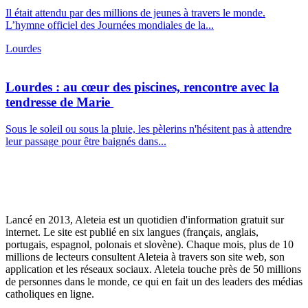
Il était attendu par des millions de jeunes à travers le monde.
L’hymne officiel des Journées mondiales de la...
Lourdes
Lourdes : au cœur des piscines, rencontre avec la
tendresse de Marie
Sous le soleil ou sous la pluie, les pèlerins n'hésitent pas à attendre
leur passage pour être baignés dans...
Lancé en 2013, Aleteia est un quotidien d'information gratuit sur
internet. Le site est publié en six langues (français, anglais,
portugais, espagnol, polonais et slovène). Chaque mois, plus de 10
millions de lecteurs consultent Aleteia à travers son site web, son
application et les réseaux sociaux. Aleteia touche près de 50 millions
de personnes dans le monde, ce qui en fait un des leaders des médias
catholiques en ligne.