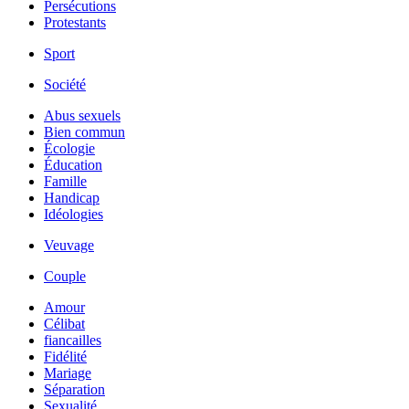
Persécutions
Protestants
Sport
Société
Abus sexuels
Bien commun
Écologie
Éducation
Famille
Handicap
Idéologies
Veuvage
Couple
Amour
Célibat
fiancailles
Fidélité
Mariage
Séparation
Sexualité