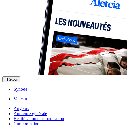
Retour
Synode
Vatican
Angelus
Audience générale
Béatification et canonisation
Curie romaine