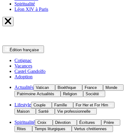
Spiritualité
Léon XIV à Paris
Édition
française
Cotignac
Vacances
Castel Gandolfo
Adoption
Actualités
Vatican
Bioéthique
France
Monde
Patrimoine Actualités
Religion
Société
Lifestyle
Couple
Famille
For Her et For Him
Maison
Santé
Vie professionnelle
Spiritualité
Croix
Dévotion
Écritures
Prière
Rites
Temps liturgiques
Vertus chrétiennes