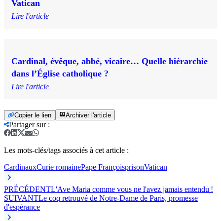
Vatican
Lire l'article
Cardinal, évêque, abbé, vicaire… Quelle hiérarchie
dans l’Église catholique ?
Lire l'article
Copier le lien
Archiver l'article
Partager sur
:
Les mots-clés/tags associés à cet article :
Cardinaux
Curie romaine
Pape François
prison
Vatican
PRÉCÉDENT
L'Ave Maria comme vous ne l'avez jamais entendu !
SUIVANT
Le coq retrouvé de Notre-Dame de Paris, promesse
d'espérance