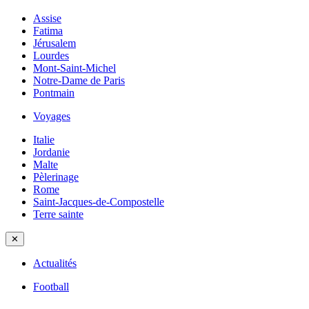
Assise
Fatima
Jérusalem
Lourdes
Mont-Saint-Michel
Notre-Dame de Paris
Pontmain
Voyages
Italie
Jordanie
Malte
Pèlerinage
Rome
Saint-Jacques-de-Compostelle
Terre sainte
✕
Actualités
Football