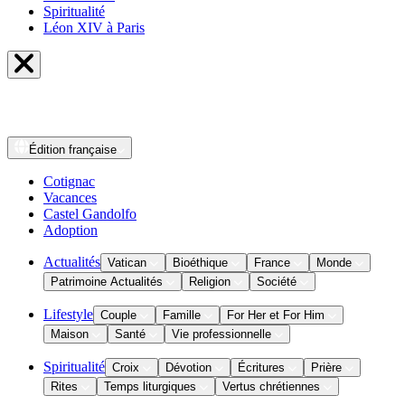
Spiritualité
Léon XIV à Paris
Édition
française
Cotignac
Vacances
Castel Gandolfo
Adoption
Actualités
Vatican
Bioéthique
France
Monde
Patrimoine Actualités
Religion
Société
Lifestyle
Couple
Famille
For Her et For Him
Maison
Santé
Vie professionnelle
Spiritualité
Croix
Dévotion
Écritures
Prière
Rites
Temps liturgiques
Vertus chrétiennes