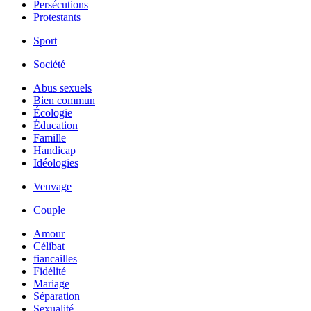
Persécutions
Protestants
Sport
Société
Abus sexuels
Bien commun
Écologie
Éducation
Famille
Handicap
Idéologies
Veuvage
Couple
Amour
Célibat
fiancailles
Fidélité
Mariage
Séparation
Sexualité