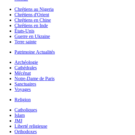
Chrétiens au Nigeria
Chrétiens d'Orient
Chrétiens en Chine
Chrétiens en Inde
États-Unis
Guerre en Ukraine
Terre sainte
Patrimoine Actualités
Archéologie
Cathédrales
Mécénat
Notre-Dame de Paris
Sanctuaires
Voyages
Religion
Catholiques
Islam
JMJ
Liberté religieuse
Orthodoxes