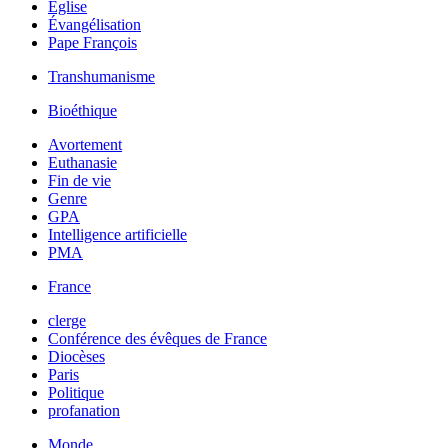
Église
Évangélisation
Pape François
Transhumanisme
Bioéthique
Avortement
Euthanasie
Fin de vie
Genre
GPA
Intelligence artificielle
PMA
France
clerge
Conférence des évêques de France
Diocèses
Paris
Politique
profanation
Monde