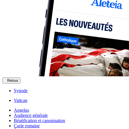
Retour
Synode
Vatican
Angelus
Audience générale
Béatification et canonisation
Curie romaine