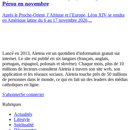
Pérou en novembre
Après le Proche-Orient, l’Afrique et l’Europe, Léon XIV se rendra
en Amérique latine du 6 au 17 novembre 2026,...
Lancé en 2013, Aleteia est un quotidien d'information gratuit sur
internet. Le site est publié en six langues (français, anglais,
portugais, espagnol, polonais et slovène). Chaque mois, plus de 10
millions de lecteurs consultent Aleteia à travers son site web, son
application et les réseaux sociaux. Aleteia touche près de 50 millions
de personnes dans le monde, ce qui en fait un des leaders des médias
catholiques en ligne.
S'abonner
Se connecter
Rubriques
Actualités
Lifestyle
Spiritualité
Découvertes