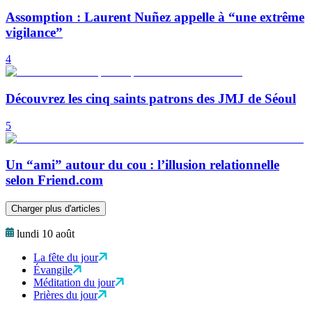
Assomption : Laurent Nuñez appelle à “une extrême
vigilance”
4
Découvrez les cinq saints patrons des JMJ de Séoul
5
Un “ami” autour du cou : l’illusion relationnelle
selon Friend.com
Charger plus d'articles
lundi 10 août
La fête du jour
Évangile
Méditation du jour
Prières du jour