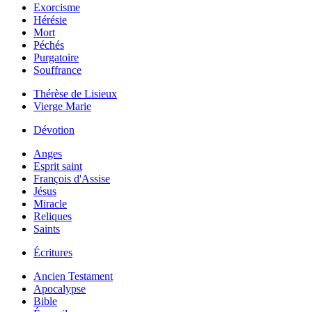
Exorcisme
Hérésie
Mort
Péchés
Purgatoire
Souffrance
Thérèse de Lisieux
Vierge Marie
Dévotion
Anges
Esprit saint
François d'Assise
Jésus
Miracle
Reliques
Saints
Écritures
Ancien Testament
Apocalypse
Bible