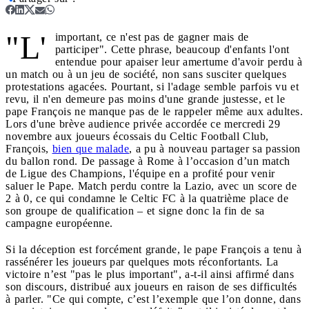
"L'
important, ce n'est pas de gagner mais de
participer". Cette phrase, beaucoup d'enfants l'ont
entendue pour apaiser leur amertume d'avoir perdu à
un match ou à un jeu de société, non sans susciter quelques
protestations agacées. Pourtant, si l'adage semble parfois vu et
revu, il n'en demeure pas moins d'une grande justesse, et le
pape François ne manque pas de le rappeler même aux adultes.
Lors d'une brève audience privée accordée ce mercredi 29
novembre aux joueurs écossais du Celtic Football Club,
François,
bien que malade
, a pu à nouveau partager sa passion
du ballon rond. De passage à Rome à l’occasion d’un match
de Ligue des Champions, l'équipe en a profité pour venir
saluer le Pape. Match perdu contre la Lazio, avec un score de
2 à 0, ce qui condamne le Celtic FC à la quatrième place de
son groupe de qualification – et signe donc la fin de sa
campagne européenne.
Si la déception est forcément grande, le pape François a tenu à
rassénérer les joueurs par quelques mots réconfortants. La
victoire n’est "pas le plus important", a-t-il ainsi affirmé dans
son discours, distribué aux joueurs en raison de ses difficultés
à parler. "Ce qui compte, c’est l’exemple que l’on donne, dans