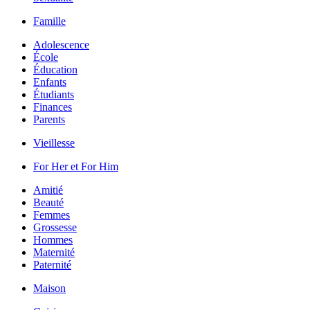
Famille
Adolescence
École
Éducation
Enfants
Étudiants
Finances
Parents
Vieillesse
For Her et For Him
Amitié
Beauté
Femmes
Grossesse
Hommes
Maternité
Paternité
Maison