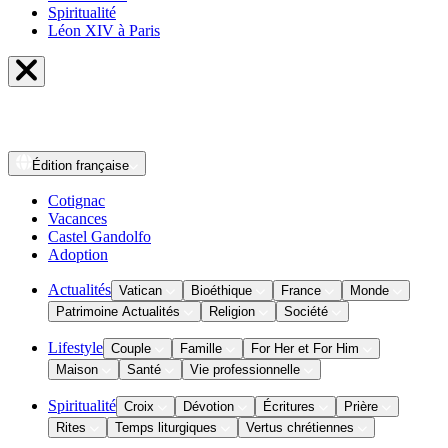
Spiritualité
Léon XIV à Paris
Édition
française
Cotignac
Vacances
Castel Gandolfo
Adoption
Actualités
Vatican
Bioéthique
France
Monde
Patrimoine Actualités
Religion
Société
Lifestyle
Couple
Famille
For Her et For Him
Maison
Santé
Vie professionnelle
Spiritualité
Croix
Dévotion
Écritures
Prière
Rites
Temps liturgiques
Vertus chrétiennes