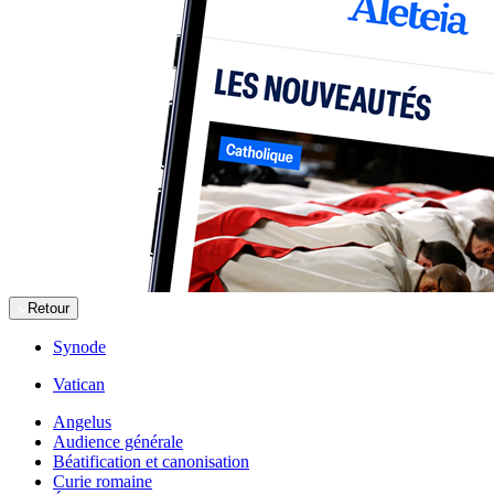
Retour
Synode
Vatican
Angelus
Audience générale
Béatification et canonisation
Curie romaine