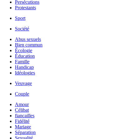
Persécutions
Protestants
Sport
Société
Abus sexuels
Bien commun
Écologie
Éducation
Famille
Handicap
Idéologies
Veuvage
Couple
Amour
Célibat
fiancailles
Fidélité
Mariage
Séparation
Sexualité