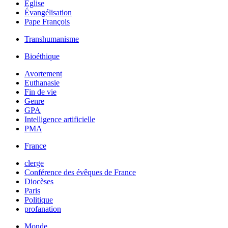
Église
Évangélisation
Pape François
Transhumanisme
Bioéthique
Avortement
Euthanasie
Fin de vie
Genre
GPA
Intelligence artificielle
PMA
France
clerge
Conférence des évêques de France
Diocèses
Paris
Politique
profanation
Monde