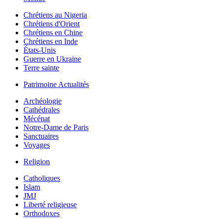
Chrétiens au Nigeria
Chrétiens d'Orient
Chrétiens en Chine
Chrétiens en Inde
États-Unis
Guerre en Ukraine
Terre sainte
Patrimoine Actualités
Archéologie
Cathédrales
Mécénat
Notre-Dame de Paris
Sanctuaires
Voyages
Religion
Catholiques
Islam
JMJ
Liberté religieuse
Orthodoxes