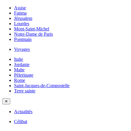
Assise
Fatima
Jérusalem
Lourdes
Mont-Saint-Michel
Notre-Dame de Paris
Pontmain
Voyages
Italie
Jordanie
Malte
Pèlerinage
Rome
Saint-Jacques-de-Compostelle
Terre sainte
✕
Actualités
Célibat