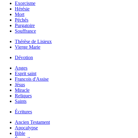
Exorcisme
Hérésie
Mort
Péchés
Purgatoire
Souffrance
Thérèse de Lisieux
Vierge Marie
Dévotion
Anges
Esprit saint
François d'Assise
Jésus
Miracle
Reliques
Saints
Écritures
Ancien Testament
Apocalypse
Bible