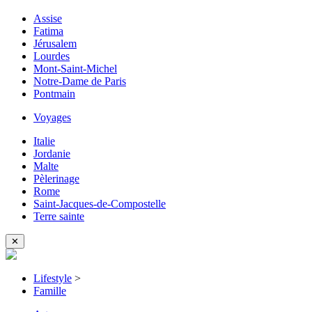
Assise
Fatima
Jérusalem
Lourdes
Mont-Saint-Michel
Notre-Dame de Paris
Pontmain
Voyages
Italie
Jordanie
Malte
Pèlerinage
Rome
Saint-Jacques-de-Compostelle
Terre sainte
✕
Lifestyle
>
Famille