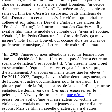
chorale, et quand je suis arrivé à Saint-Donatien, j’ai décidé
d’en créer une avec les élèves". La même année, la sortie en
salles du film
Les Choristes
assure aux petits chanteurs de
Saint-Donatien un certain succès. Le château qui abritait le
collège et son internat à Derval a d’ailleurs des allures du
"Fonds de l’Étang", le fameux internat des
Choristes
. "Il y
avait le film, mais le modèle de chorale que j’avais à l’époque,
c’était déjà les Petits Chanteurs à la Croix de Bois, ça m’avait
inspiré", note Tanguy Louvel, qui occupe alors les tâches de
professeur de musique, de Lettres et de maître d’internat.
"En 2009, l’année où nous attendions avec ma femme notre
aîné, j’ai décidé de faire un film, et j’ai passé l’été à écrire un
scénario de fiction", se rappelle-t-il. "J’ai présenté mon projet
en septembre à l’équipe éducative, et ça a été un vrai projet
d’établissement. J’ai appris en même temps que les élèves !"
De 2011 à 2022, Tanguy Louvel réalise deux longs métrages
de fiction, et quatre documentaires pour la télévision. La
plupart parlent de la foi, mais aussi de la beauté d’une jeunesse
engagée. Le dernier en date,
Une autre jeunesse
, sur le
pèlerinage à Vézelay des routiers, est
une pépite
. "Dans la
presse, on ne voit qu’une jeunesse auteur ou victime de
violence, je voulais montrer une jeunesse qui porte d’autres
espoirs. Mais ce film en appelle d’autres, il y a d’autres