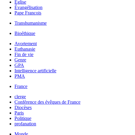
Église
Évangélisation
Pape François
Transhumanisme
Bioéthique
Avortement
Euthanasie
Fin de vie
Genre
GPA
Intelligence artificielle
PMA
France
clerge
Conférence des évêques de France
Diocèses
Paris
Politique
profanation
Monde