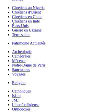
Chrétiens au Nigeria
Chrétiens d'Orient
Chrétiens en Chine
Chrétiens en Inde
États-Unis
Guerre en Ukraine
Terre sainte
Patrimoine Actualités
Archéologie
Cathédrales
Mécénat
Notre-Dame de Paris
Sanctuaires
Voyages
Religion
Catholiques
Islam
JMJ
Liberté religieuse
Orthodoxes