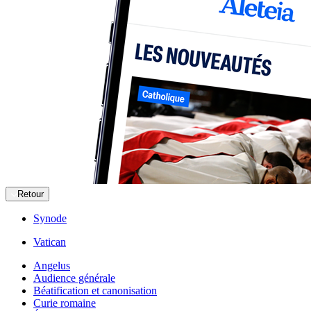
Retour
Synode
Vatican
Angelus
Audience générale
Béatification et canonisation
Curie romaine