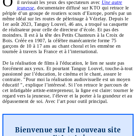
O
il ravissait les yeux des spectateurs avec
Une autre
jeunesse
, documentaire diffusé sur KTO qui retrace le
périple d’un groupe de routiers scouts d’Europe, portés par un
même idéal sur les routes de pèlerinage à Vézelay. Depuis le
1er août 2023, Tanguy Louvel, 46 ans, a troqué sa casquette
de réalisateur pour celle de directeur d’école. Et pas des
moindres. Il est à la tête des Petits Chanteurs à la Croix de
Bois. Créée en 1907, la célèbre manécanterie forme 75
garçons de 10 à 17 ans au chant choral et les emmène en
tournée à travers la France et à l’international.
De la réalisation de films à l'éducation, le lien ne saute pas
forcément aux yeux. Et pourtant Tanguy Louvel, touche-à-tout
passionné par l’éducation, le cinéma et le chant, assure le
contraire. "Pour moi la réalisation audiovisuelle est un moyen
éducatif ", explique l’intéressé. Si l’on retrace le parcours de
cet infatigable artiste-entrepreneur, la ligne est claire: tourner le
regard vers la jeunesse, l’élever et la porter à la grandeur et au
dépassement de soi. Avec l’art pour outil principal.
Bienvenue sur le nouveau site