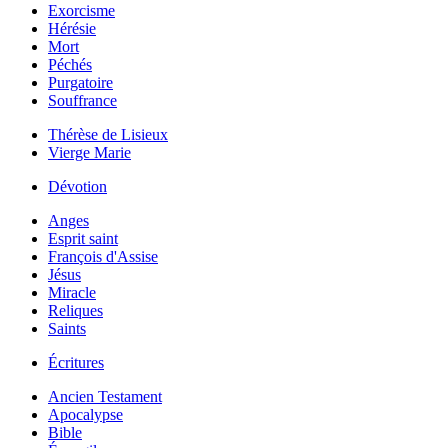
Exorcisme
Hérésie
Mort
Péchés
Purgatoire
Souffrance
Thérèse de Lisieux
Vierge Marie
Dévotion
Anges
Esprit saint
François d'Assise
Jésus
Miracle
Reliques
Saints
Écritures
Ancien Testament
Apocalypse
Bible