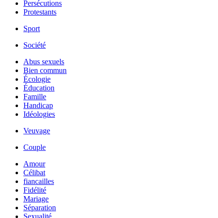
Persécutions
Protestants
Sport
Société
Abus sexuels
Bien commun
Écologie
Éducation
Famille
Handicap
Idéologies
Veuvage
Couple
Amour
Célibat
fiancailles
Fidélité
Mariage
Séparation
Sexualité