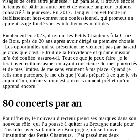
visages de cette autre jeunesse." En parallèle, il trouve encore
le temps de bâtir un autre projet de grande ampleur, toujours
consacré à la jeunesse. En 2017, Tanguy Louvel fonde un
établissement hors-contrat non confessionnel, qui promeut un
apprentissage fondé sur les intelligences multiples.
Finalement en 2023, il rejoint les Petits Chanteurs à la Croix
de Bois, près de 20 ans après avoir dirigé sa première chorale.
"Les opportunités qui se présentent ne viennent pas par hasard,
je crois que c’est le fruit de la Providence et qu’une mission
m’a été confiée, assure-t-il. Tout ce que je peux faire, je le
ferai avec enthousiasme, en ayant conscience de mes pauvretés
et de mes limites. Je me sens vraiment à ma place. Quand je
relis mon parcours, je me dis que j’étais préparé à ce que je vis
aujourd’hui, même si on n'est jamais vraiment prêt et qu’on
apprend encore."
80 concerts par an
Pour l’heure, le nouveau directeur prend ses marques dans son
nouveau rôle, qui l’a poussé à quitter sa Bretagne natale pour
s’installer avec sa famille en Bourgogne, où se trouve
l’institution des Petits Chanteurs. "J’ai passé mes deux