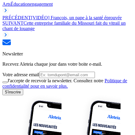
Arts
Éducation
engagement
PRÉCÉDENT
[VIDÉO] François, un pape à la santé éprouvée
SUIVANT
Cette entreprise familiale du Missouri fait du vitrail un
chant de louange
Newsletter
Recevez Aleteia chaque jour dans votre boite e-mail.
Votre adresse email
J'accepte de recevoir la newsletter. Consultez notre
Politique de
confidentialité pour en savoir plus.
S'inscrire