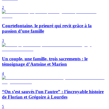
2
Courtefontaine, le prieuré qui revit grâce à la
passion d’une famille
3
Un couple, une famille, trois sacrements : le
témoignage d’Antoine et Marion
4
“On s’est sauvés l’un l’autre” : l’incroyable histoire
de Florian et Grégoire à Lourdes
5