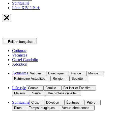
Spiritualité
Léon XIV à Paris
Édition
française
Cotignac
Vacances
Castel Gandolfo
Adoption
Actualités
Vatican
Bioéthique
France
Monde
Patrimoine Actualités
Religion
Société
Lifestyle
Couple
Famille
For Her et For Him
Maison
Santé
Vie professionnelle
Spiritualité
Croix
Dévotion
Écritures
Prière
Rites
Temps liturgiques
Vertus chrétiennes