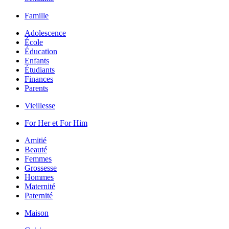
Famille
Adolescence
École
Éducation
Enfants
Étudiants
Finances
Parents
Vieillesse
For Her et For Him
Amitié
Beauté
Femmes
Grossesse
Hommes
Maternité
Paternité
Maison