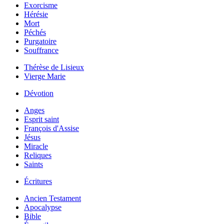
Exorcisme
Hérésie
Mort
Péchés
Purgatoire
Souffrance
Thérèse de Lisieux
Vierge Marie
Dévotion
Anges
Esprit saint
François d'Assise
Jésus
Miracle
Reliques
Saints
Écritures
Ancien Testament
Apocalypse
Bible