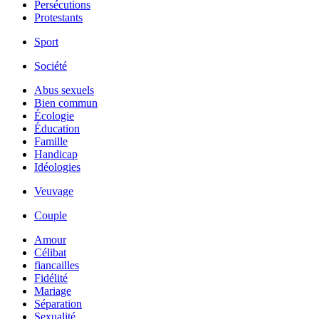
Persécutions
Protestants
Sport
Société
Abus sexuels
Bien commun
Écologie
Éducation
Famille
Handicap
Idéologies
Veuvage
Couple
Amour
Célibat
fiancailles
Fidélité
Mariage
Séparation
Sexualité