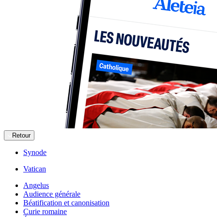
Retour
Synode
Vatican
Angelus
Audience générale
Béatification et canonisation
Curie romaine