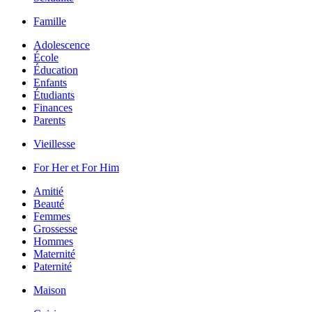
Famille
Adolescence
École
Éducation
Enfants
Étudiants
Finances
Parents
Vieillesse
For Her et For Him
Amitié
Beauté
Femmes
Grossesse
Hommes
Maternité
Paternité
Maison