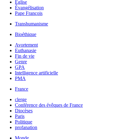
Église
Évangélisation
Pape François
Transhumanisme
Bioéthique
Avortement
Euthanasie
Fin de vie
Genre
GPA
Intelligence artificielle
PMA
France
clerge
Conférence des évêques de France
Diocèses
Paris
Politique
profanation
Monde