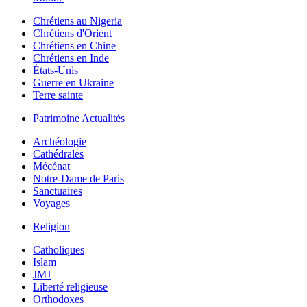
Chrétiens au Nigeria
Chrétiens d'Orient
Chrétiens en Chine
Chrétiens en Inde
États-Unis
Guerre en Ukraine
Terre sainte
Patrimoine Actualités
Archéologie
Cathédrales
Mécénat
Notre-Dame de Paris
Sanctuaires
Voyages
Religion
Catholiques
Islam
JMJ
Liberté religieuse
Orthodoxes