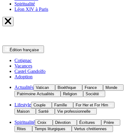
Spiritualité
Léon XIV à Paris
Édition
française
Cotignac
Vacances
Castel Gandolfo
Adoption
Actualités
Vatican
Bioéthique
France
Monde
Patrimoine Actualités
Religion
Société
Lifestyle
Couple
Famille
For Her et For Him
Maison
Santé
Vie professionnelle
Spiritualité
Croix
Dévotion
Écritures
Prière
Rites
Temps liturgiques
Vertus chrétiennes