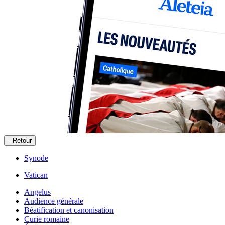
Retour
Synode
Vatican
Angelus
Audience générale
Béatification et canonisation
Curie romaine