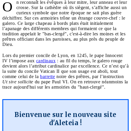
O
n reconnaît les évêques à leur mitre, leur anneau et leur
crosse. Sur la cathèdre où ils siègent, s’affiche aussi un
curieux symbole que notre époque ne sait plus guère
déchiffrer. Sur ces armoiries trône un étrange couvre-chef : le
galero. Ce large chapeau à bords plats était initialement
l’apanage des différents membres qui formaient ce que la
tradition appelait le "bas-clergé", c'est-à-dire les moines et les
prêtres officiant dans les paroisses, au plus près du peuple de
Dieu.
Lors du premier concile de Lyon, en 1245, le pape Innocent
IV l’impose aux
cardinaux
: au fil du temps, le galero rouge
devient alors l’attribut cardinalice par excellence. Ce n’est qu’à
la suite du concile Vatican II que son usage est aboli, tout
comme celui de la
barrette
noire des prêtres, par l’instruction
Ut sive sollicite
du pape Paul VI. On en retrouve néanmoins la
trace aujourd'hui sur les armoiries du "haut-clergé".
Bienvenue sur le nouveau site
d'Aleteia !