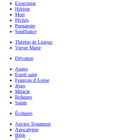
Exorcisme
Hérésie
Mort
Péchés
Purgatoire
Souffrance
Thérèse de Lisieux
Vierge Marie
Dévotion
Anges
Esprit saint
François d'Assise
Jésus
Miracle
Reliques
Saints
Écritures
Ancien Testament
Apocalypse
Bible