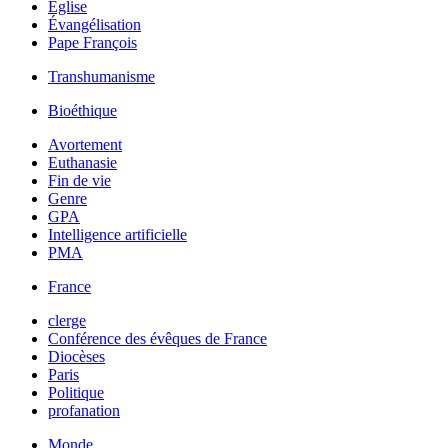
Église
Évangélisation
Pape François
Transhumanisme
Bioéthique
Avortement
Euthanasie
Fin de vie
Genre
GPA
Intelligence artificielle
PMA
France
clerge
Conférence des évêques de France
Diocèses
Paris
Politique
profanation
Monde