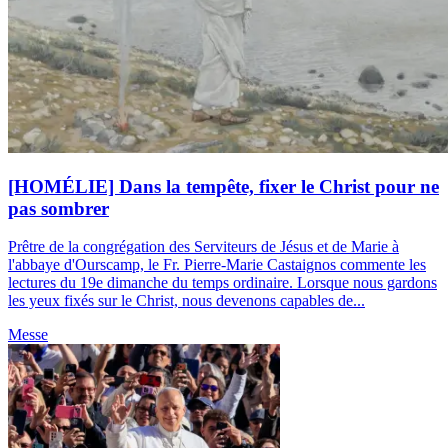
[HOMÉLIE] Dans la tempête, fixer le Christ pour ne
pas sombrer
Prêtre de la congrégation des Serviteurs de Jésus et de Marie à
l'abbaye d'Ourscamp, le Fr. Pierre-Marie Castaignos commente les
lectures du 19e dimanche du temps ordinaire. Lorsque nous gardons
les yeux fixés sur le Christ, nous devenons capables de...
Messe