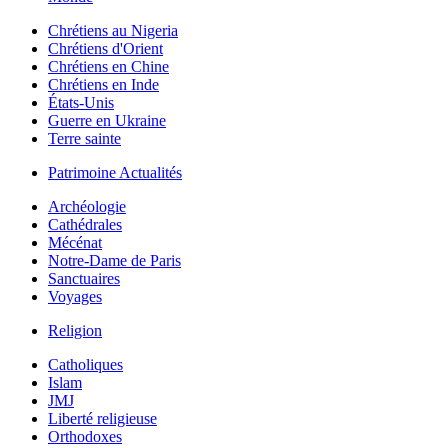
Chrétiens au Nigeria
Chrétiens d'Orient
Chrétiens en Chine
Chrétiens en Inde
États-Unis
Guerre en Ukraine
Terre sainte
Patrimoine Actualités
Archéologie
Cathédrales
Mécénat
Notre-Dame de Paris
Sanctuaires
Voyages
Religion
Catholiques
Islam
JMJ
Liberté religieuse
Orthodoxes