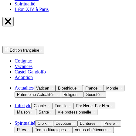
Spiritualité
Léon XIV à Paris
Édition
française
Cotignac
Vacances
Castel Gandolfo
Adoption
Actualités
Vatican
Bioéthique
France
Monde
Patrimoine Actualités
Religion
Société
Lifestyle
Couple
Famille
For Her et For Him
Maison
Santé
Vie professionnelle
Spiritualité
Croix
Dévotion
Écritures
Prière
Rites
Temps liturgiques
Vertus chrétiennes