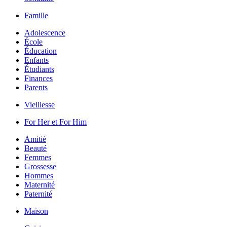
Famille
Adolescence
École
Éducation
Enfants
Étudiants
Finances
Parents
Vieillesse
For Her et For Him
Amitié
Beauté
Femmes
Grossesse
Hommes
Maternité
Paternité
Maison