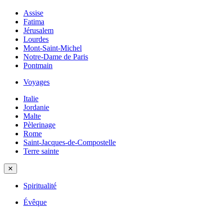
Assise
Fatima
Jérusalem
Lourdes
Mont-Saint-Michel
Notre-Dame de Paris
Pontmain
Voyages
Italie
Jordanie
Malte
Pèlerinage
Rome
Saint-Jacques-de-Compostelle
Terre sainte
✕
Spiritualité
Évêque