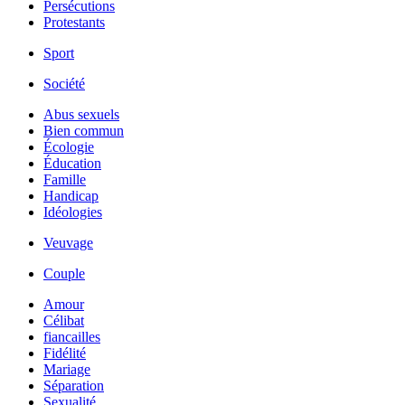
Persécutions
Protestants
Sport
Société
Abus sexuels
Bien commun
Écologie
Éducation
Famille
Handicap
Idéologies
Veuvage
Couple
Amour
Célibat
fiancailles
Fidélité
Mariage
Séparation
Sexualité