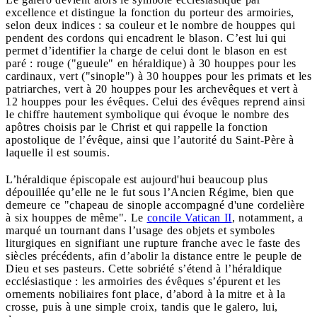
excellence et distingue la fonction du porteur des armoiries,
selon deux indices : sa couleur et le nombre de houppes qui
pendent des cordons qui encadrent le blason. C’est lui qui
permet d’identifier la charge de celui dont le blason en est
paré : rouge ("gueule" en héraldique) à 30 houppes pour les
cardinaux, vert ("sinople") à 30 houppes pour les primats et les
patriarches, vert à 20 houppes pour les archevêques et vert à
12 houppes pour les évêques. Celui des évêques reprend ainsi
le chiffre hautement symbolique qui évoque le nombre des
apôtres choisis par le Christ et qui rappelle la fonction
apostolique de l’évêque, ainsi que l’autorité du Saint-Père à
laquelle il est soumis.
L’héraldique épiscopale est aujourd'hui beaucoup plus
dépouillée qu’elle ne le fut sous l’Ancien Régime, bien que
demeure ce "chapeau de sinople accompagné d'une cordelière
à six houppes de même". Le
concile Vatican II
, notamment, a
marqué un tournant dans l’usage des objets et symboles
liturgiques en signifiant une rupture franche avec le faste des
siècles précédents, afin d’abolir la distance entre le peuple de
Dieu et ses pasteurs. Cette sobriété s’étend à l’héraldique
ecclésiastique : les armoiries des évêques s’épurent et les
ornements nobiliaires font place, d’abord à la mitre et à la
crosse, puis à une simple croix, tandis que le galero, lui,