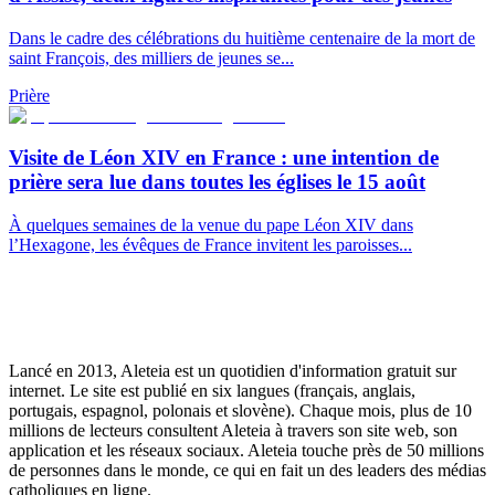
Dans le cadre des célébrations du huitième centenaire de la mort de
saint François, des milliers de jeunes se...
Prière
Visite de Léon XIV en France : une intention de
prière sera lue dans toutes les églises le 15 août
À quelques semaines de la venue du pape Léon XIV dans
l’Hexagone, les évêques de France invitent les paroisses...
Lancé en 2013, Aleteia est un quotidien d'information gratuit sur
internet. Le site est publié en six langues (français, anglais,
portugais, espagnol, polonais et slovène). Chaque mois, plus de 10
millions de lecteurs consultent Aleteia à travers son site web, son
application et les réseaux sociaux. Aleteia touche près de 50 millions
de personnes dans le monde, ce qui en fait un des leaders des médias
catholiques en ligne.