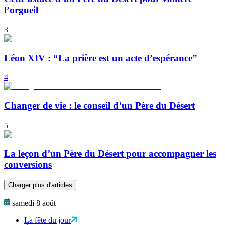
l’orgueil
3
Léon XIV : “La prière est un acte d’espérance”
4
Changer de vie : le conseil d’un Père du Désert
5
La leçon d’un Père du Désert pour accompagner les
conversions
Charger plus d'articles
samedi 8 août
La fête du jour