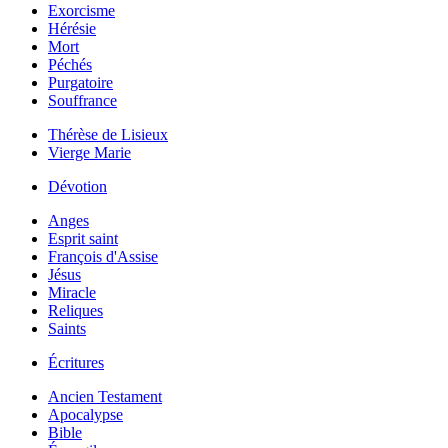
Exorcisme
Hérésie
Mort
Péchés
Purgatoire
Souffrance
Thérèse de Lisieux
Vierge Marie
Dévotion
Anges
Esprit saint
François d'Assise
Jésus
Miracle
Reliques
Saints
Écritures
Ancien Testament
Apocalypse
Bible