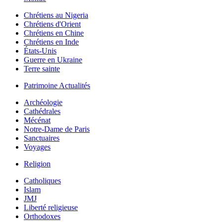
Chrétiens au Nigeria
Chrétiens d'Orient
Chrétiens en Chine
Chrétiens en Inde
États-Unis
Guerre en Ukraine
Terre sainte
Patrimoine Actualités
Archéologie
Cathédrales
Mécénat
Notre-Dame de Paris
Sanctuaires
Voyages
Religion
Catholiques
Islam
JMJ
Liberté religieuse
Orthodoxes