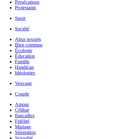
Persécutions
Protestants
Sport
Société
Abus sexuels
Bien commun
Écologie
Éducation
Famille
Handicap
Idéologies
Veuvage
Couple
Amour
Célibat
fiancailles
Fidélité
Mariage
Séparation
Sexualité