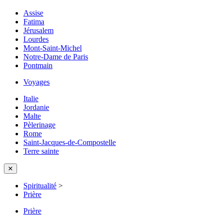
Assise
Fatima
Jérusalem
Lourdes
Mont-Saint-Michel
Notre-Dame de Paris
Pontmain
Voyages
Italie
Jordanie
Malte
Pèlerinage
Rome
Saint-Jacques-de-Compostelle
Terre sainte
✕
Spiritualité
>
Prière
Prière