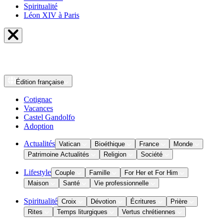
Spiritualité
Léon XIV à Paris
Édition
française
Cotignac
Vacances
Castel Gandolfo
Adoption
Actualités
Vatican
Bioéthique
France
Monde
Patrimoine Actualités
Religion
Société
Lifestyle
Couple
Famille
For Her et For Him
Maison
Santé
Vie professionnelle
Spiritualité
Croix
Dévotion
Écritures
Prière
Rites
Temps liturgiques
Vertus chrétiennes