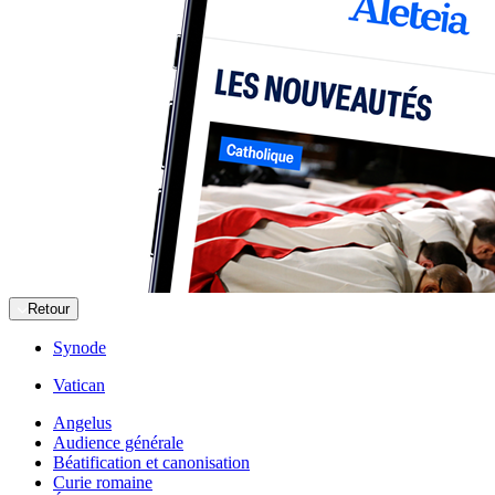
Retour
Synode
Vatican
Angelus
Audience générale
Béatification et canonisation
Curie romaine