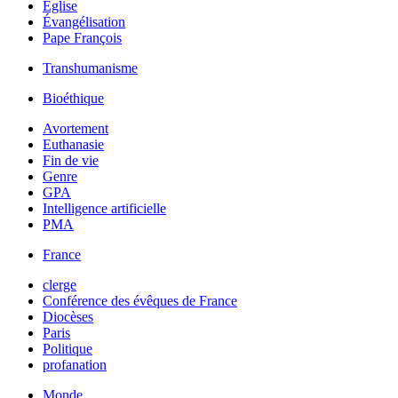
Église
Évangélisation
Pape François
Transhumanisme
Bioéthique
Avortement
Euthanasie
Fin de vie
Genre
GPA
Intelligence artificielle
PMA
France
clerge
Conférence des évêques de France
Diocèses
Paris
Politique
profanation
Monde