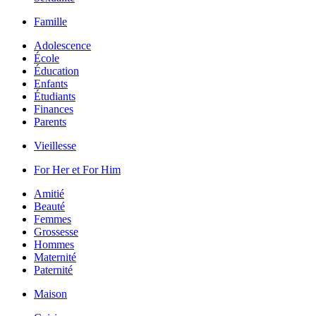
Famille
Adolescence
École
Éducation
Enfants
Étudiants
Finances
Parents
Vieillesse
For Her et For Him
Amitié
Beauté
Femmes
Grossesse
Hommes
Maternité
Paternité
Maison