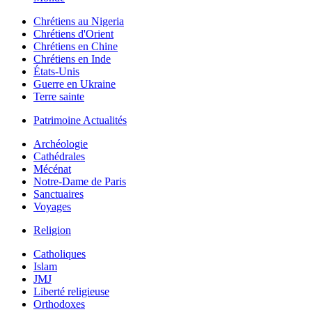
Chrétiens au Nigeria
Chrétiens d'Orient
Chrétiens en Chine
Chrétiens en Inde
États-Unis
Guerre en Ukraine
Terre sainte
Patrimoine Actualités
Archéologie
Cathédrales
Mécénat
Notre-Dame de Paris
Sanctuaires
Voyages
Religion
Catholiques
Islam
JMJ
Liberté religieuse
Orthodoxes