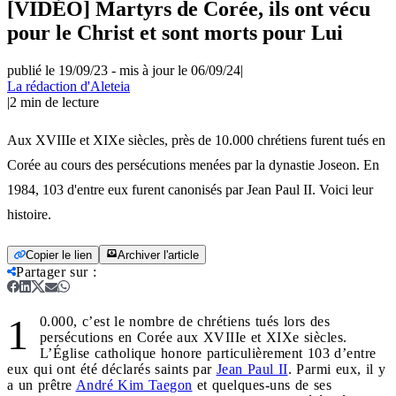
[VIDÉO] Martyrs de Corée, ils ont vécu
pour le Christ et sont morts pour Lui
publié le 19/09/23
-
mis à jour le 06/09/24
|
La rédaction d'Aleteia
|
2
min de lecture
Aux XVIIIe et XIXe siècles, près de 10.000 chrétiens furent tués en
Corée au cours des persécutions menées par la dynastie Joseon. En
1984, 103 d'entre eux furent canonisés par Jean Paul II. Voici leur
histoire.
Copier le lien
Archiver l'article
Partager sur
:
1
0.000, c’est le nombre de chrétiens tués lors des
persécutions en Corée aux XVIIIe et XIXe siècles.
L’Église catholique honore particulièrement 103 d’entre
eux qui ont été déclarés saints par
Jean Paul II
. Parmi eux, il y
a un prêtre
André Kim Taegon
et quelques-uns de ses