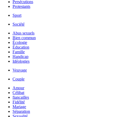
Persécutions
Protestants
Sport
Société
Abus sexuels
Bien commun
Écologie
Éducation
Famille
Handicap
Idéologies
Veuvage
Couple
Amour
Célibat
fiancailles
Fidélité
Mariage
Séparation
Sexualité