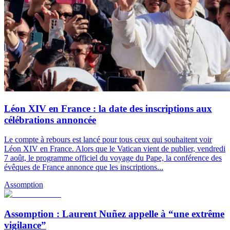
Léon XIV en France : la date des inscriptions aux
célébrations annoncée
Le compte à rebours est lancé pour tous ceux qui souhaitent voir
Léon XIV en France. Alors que le Vatican vient de publier, vendredi
7 août, le programme officiel du voyage du Pape, la conférence des
évêques de France annonce que les inscriptions...
Assomption
Assomption : Laurent Nuñez appelle à “une extrême
vigilance”