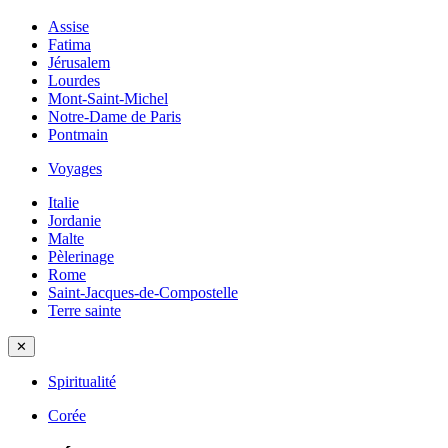
Assise
Fatima
Jérusalem
Lourdes
Mont-Saint-Michel
Notre-Dame de Paris
Pontmain
Voyages
Italie
Jordanie
Malte
Pèlerinage
Rome
Saint-Jacques-de-Compostelle
Terre sainte
✕
Spiritualité
Corée