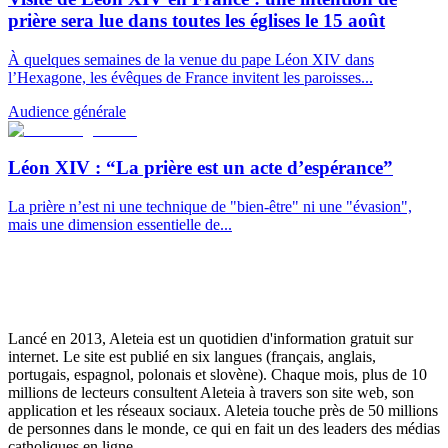
prière sera lue dans toutes les églises le 15 août
À quelques semaines de la venue du pape Léon XIV dans
l’Hexagone, les évêques de France invitent les paroisses...
Audience générale
Léon XIV : “La prière est un acte d’espérance”
La prière n’est ni une technique de "bien-être" ni une "évasion",
mais une dimension essentielle de...
Lancé en 2013, Aleteia est un quotidien d'information gratuit sur
internet. Le site est publié en six langues (français, anglais,
portugais, espagnol, polonais et slovène). Chaque mois, plus de 10
millions de lecteurs consultent Aleteia à travers son site web, son
application et les réseaux sociaux. Aleteia touche près de 50 millions
de personnes dans le monde, ce qui en fait un des leaders des médias
catholiques en ligne.