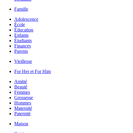
Famille
Adolescence
École
Éducation
Enfants
Étudiants
Finances
Parents
Vieillesse
For Her et For Him
Amitié
Beauté
Femmes
Grossesse
Hommes
Maternité
Paternité
Maison