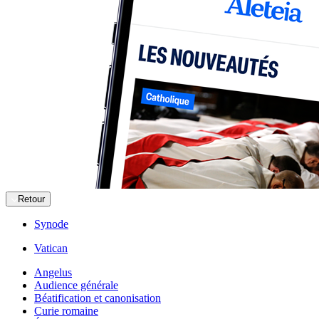
Retour
Synode
Vatican
Angelus
Audience générale
Béatification et canonisation
Curie romaine