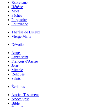
Exorcisme
Hérésie
Mort
Péchés
Purgatoire
Souffrance
Thérèse de Lisieux
Vierge Marie
Dévotion
Anges
Esprit saint
François d'Assise
Jésus
Miracle
Reliques
Saints
Écritures
Ancien Testament
Apocalypse
Bible