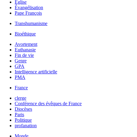
Église
Évangélisation
Pape François
Transhumanisme
Bioéthique
Avortement
Euthanasie
Fin de vie
Genre
GPA
Intelligence artificielle
PMA
France
clerge
Conférence des évêques de France
Diocèses
Paris
Politique
profanation
Monde