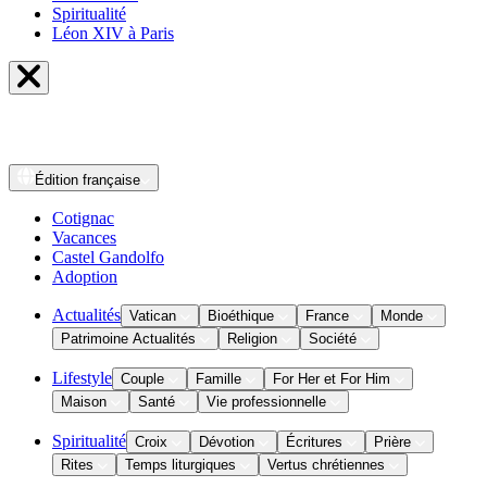
Spiritualité
Léon XIV à Paris
Édition
française
Cotignac
Vacances
Castel Gandolfo
Adoption
Actualités
Vatican
Bioéthique
France
Monde
Patrimoine Actualités
Religion
Société
Lifestyle
Couple
Famille
For Her et For Him
Maison
Santé
Vie professionnelle
Spiritualité
Croix
Dévotion
Écritures
Prière
Rites
Temps liturgiques
Vertus chrétiennes