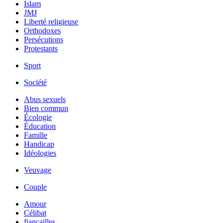
Islam
JMJ
Liberté religieuse
Orthodoxes
Persécutions
Protestants
Sport
Société
Abus sexuels
Bien commun
Écologie
Éducation
Famille
Handicap
Idéologies
Veuvage
Couple
Amour
Célibat
fiancailles