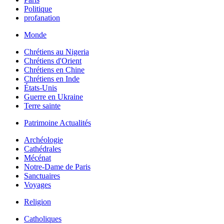
Politique
profanation
Monde
Chrétiens au Nigeria
Chrétiens d'Orient
Chrétiens en Chine
Chrétiens en Inde
États-Unis
Guerre en Ukraine
Terre sainte
Patrimoine Actualités
Archéologie
Cathédrales
Mécénat
Notre-Dame de Paris
Sanctuaires
Voyages
Religion
Catholiques