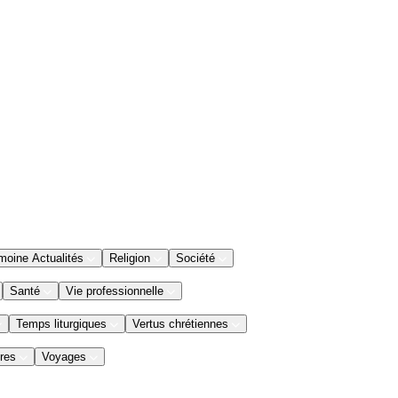
moine Actualités
Religion
Société
Santé
Vie professionnelle
Temps liturgiques
Vertus chrétiennes
res
Voyages