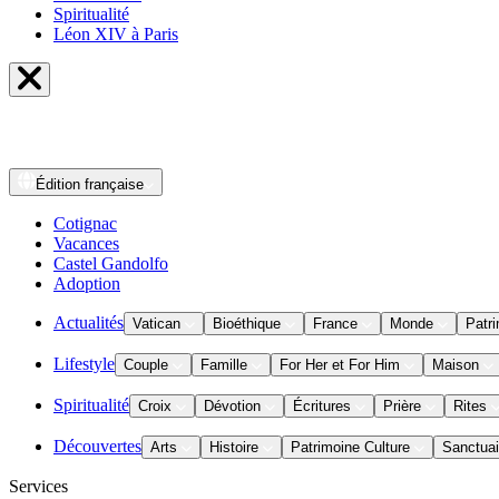
Spiritualité
Léon XIV à Paris
Édition
française
Cotignac
Vacances
Castel Gandolfo
Adoption
Actualités
Vatican
Bioéthique
France
Monde
Patri
Lifestyle
Couple
Famille
For Her et For Him
Maison
Spiritualité
Croix
Dévotion
Écritures
Prière
Rites
Découvertes
Arts
Histoire
Patrimoine Culture
Sanctuai
Services