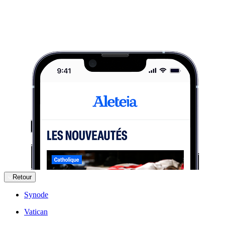
Retour
Synode
Vatican