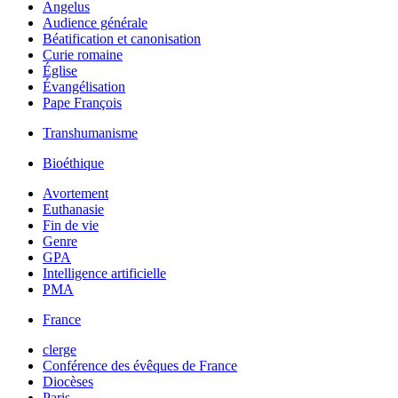
Angelus
Audience générale
Béatification et canonisation
Curie romaine
Église
Évangélisation
Pape François
Transhumanisme
Bioéthique
Avortement
Euthanasie
Fin de vie
Genre
GPA
Intelligence artificielle
PMA
France
clerge
Conférence des évêques de France
Diocèses
Paris