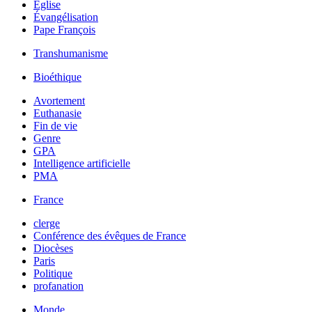
Église
Évangélisation
Pape François
Transhumanisme
Bioéthique
Avortement
Euthanasie
Fin de vie
Genre
GPA
Intelligence artificielle
PMA
France
clerge
Conférence des évêques de France
Diocèses
Paris
Politique
profanation
Monde