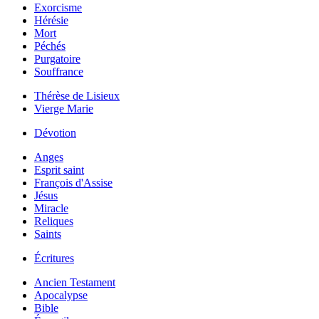
Exorcisme
Hérésie
Mort
Péchés
Purgatoire
Souffrance
Thérèse de Lisieux
Vierge Marie
Dévotion
Anges
Esprit saint
François d'Assise
Jésus
Miracle
Reliques
Saints
Écritures
Ancien Testament
Apocalypse
Bible