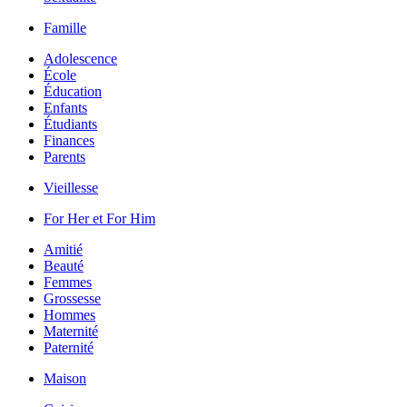
Famille
Adolescence
École
Éducation
Enfants
Étudiants
Finances
Parents
Vieillesse
For Her et For Him
Amitié
Beauté
Femmes
Grossesse
Hommes
Maternité
Paternité
Maison