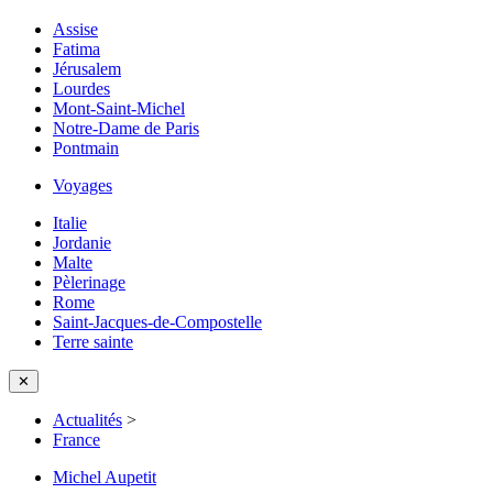
Assise
Fatima
Jérusalem
Lourdes
Mont-Saint-Michel
Notre-Dame de Paris
Pontmain
Voyages
Italie
Jordanie
Malte
Pèlerinage
Rome
Saint-Jacques-de-Compostelle
Terre sainte
✕
Actualités
>
France
Michel Aupetit