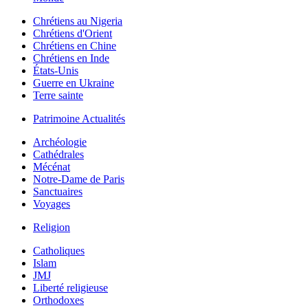
Chrétiens au Nigeria
Chrétiens d'Orient
Chrétiens en Chine
Chrétiens en Inde
États-Unis
Guerre en Ukraine
Terre sainte
Patrimoine Actualités
Archéologie
Cathédrales
Mécénat
Notre-Dame de Paris
Sanctuaires
Voyages
Religion
Catholiques
Islam
JMJ
Liberté religieuse
Orthodoxes