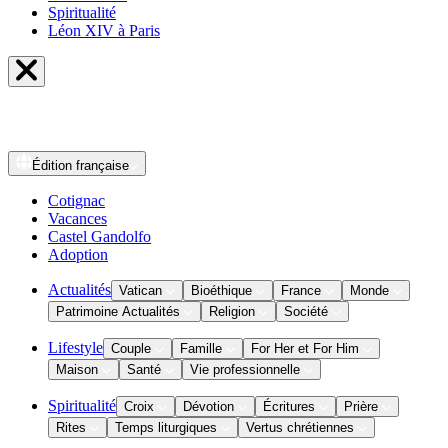
Spiritualité
Léon XIV à Paris
Édition
française
Cotignac
Vacances
Castel Gandolfo
Adoption
Actualités
Vatican
Bioéthique
France
Monde
Patrimoine Actualités
Religion
Société
Lifestyle
Couple
Famille
For Her et For Him
Maison
Santé
Vie professionnelle
Spiritualité
Croix
Dévotion
Écritures
Prière
Rites
Temps liturgiques
Vertus chrétiennes