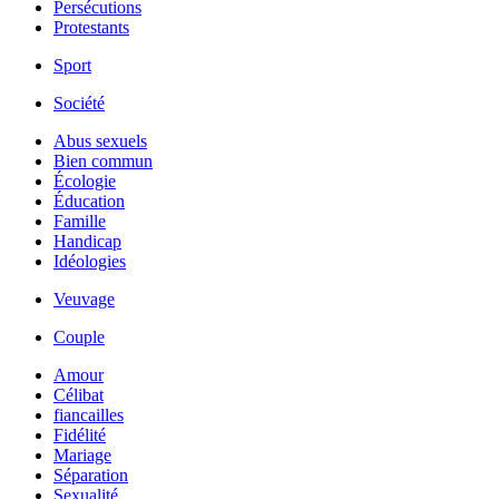
Persécutions
Protestants
Sport
Société
Abus sexuels
Bien commun
Écologie
Éducation
Famille
Handicap
Idéologies
Veuvage
Couple
Amour
Célibat
fiancailles
Fidélité
Mariage
Séparation
Sexualité