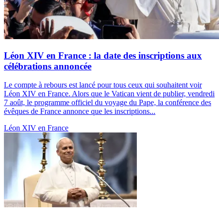
Léon XIV en France : la date des inscriptions aux
célébrations annoncée
Le compte à rebours est lancé pour tous ceux qui souhaitent voir
Léon XIV en France. Alors que le Vatican vient de publier, vendredi
7 août, le programme officiel du voyage du Pape, la conférence des
évêques de France annonce que les inscriptions...
Léon XIV en France