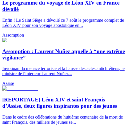
Le programme du voyage de Léon XIV en France
dévoilé
Enfin ! Le Saint Siège a dévoilé ce 7 août le programme complet de
Léon XIV pour son voyage apostolique en...
Assomption
Assomption : Laurent Nuñez appelle à “une extrême
vigilance”
Invoquant la menace terroriste et la hausse des actes antichrétiens, le
ministre de l'Intérieur Laurent Nuñez...
Assise
[REPORTAGE] Léon XIV et saint François
d’Assise, deux figures inspirantes pour des jeunes
Dans le cadre des célébrations du huitième centenaire de la mort de
saint François, des milliers de jeunes se...