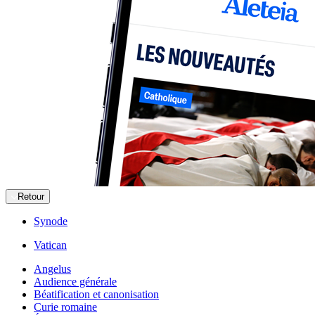
Retour
Synode
Vatican
Angelus
Audience générale
Béatification et canonisation
Curie romaine