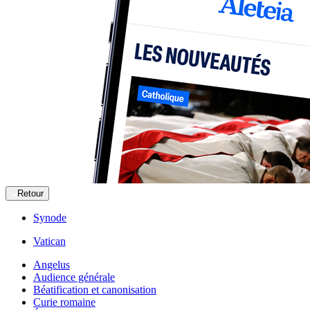
Retour
Synode
Vatican
Angelus
Audience générale
Béatification et canonisation
Curie romaine