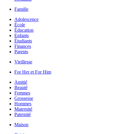
Famille
Adolescence
École
Éducation
Enfants
Étudiants
Finances
Parents
Vieillesse
For Her et For Him
Amitié
Beauté
Femmes
Grossesse
Hommes
Maternité
Paternité
Maison