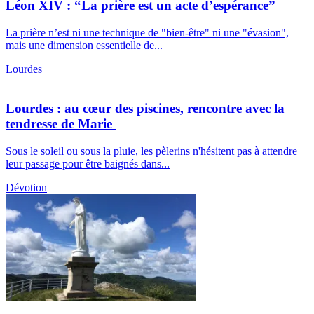
Léon XIV : “La prière est un acte d’espérance”
La prière n’est ni une technique de "bien-être" ni une "évasion",
mais une dimension essentielle de...
Lourdes
Lourdes : au cœur des piscines, rencontre avec la
tendresse de Marie
Sous le soleil ou sous la pluie, les pèlerins n'hésitent pas à attendre
leur passage pour être baignés dans...
Dévotion