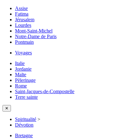
Assise
Fatima
Jérusalem
Lourdes
Mont-Saint-Michel
Notre-Dame de Paris
Pontmain
Voyages
Italie
Jordanie
Malte
Pèlerinage
Rome
Saint-Jacques-de-Compostelle
Terre sainte
✕
Spiritualité
>
Dévotion
Bretagne