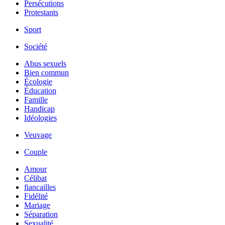
Persécutions
Protestants
Sport
Société
Abus sexuels
Bien commun
Écologie
Éducation
Famille
Handicap
Idéologies
Veuvage
Couple
Amour
Célibat
fiancailles
Fidélité
Mariage
Séparation
Sexualité