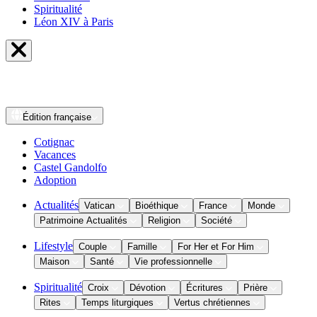
Spiritualité
Léon XIV à Paris
Édition
française
Cotignac
Vacances
Castel Gandolfo
Adoption
Actualités
Vatican
Bioéthique
France
Monde
Patrimoine Actualités
Religion
Société
Lifestyle
Couple
Famille
For Her et For Him
Maison
Santé
Vie professionnelle
Spiritualité
Croix
Dévotion
Écritures
Prière
Rites
Temps liturgiques
Vertus chrétiennes