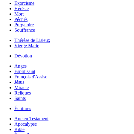
Exorcisme
Hérésie
Mort
Péchés
Purgatoire
Souffrance
Thérèse de Lisieux
Vierge Marie
Dévotion
Anges
Esprit saint
François d'Assise
Jésus
Miracle
Reliques
Saints
Écritures
Ancien Testament
Apocalypse
Bible