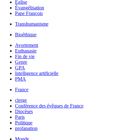
Église
Évangélisation
Pape François
Transhumanisme
Bioéthique
Avortement
Euthanasie
Fin de vie
Genre
GPA
Intelligence artificielle
PMA
France
clerge
Conférence des évêques de France
Diocèses
Paris
Politique
profanation
Monde