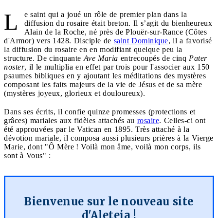
L
e saint qui a joué un rôle de premier plan dans la
diffusion du rosaire était breton. Il s’agit du bienheureux
Alain de la Roche, né près de Plouër-sur-Rance (Côtes
d'Armor) vers 1428. Disciple de
saint Dominique
, il a favorisé
la diffusion du rosaire en en modifiant quelque peu la
structure. De cinquante
Ave Maria
entrecoupés de cinq
Pater
noster
, il le multiplia en effet par trois pour l'associer aux 150
psaumes bibliques en y ajoutant les méditations des mystères
composant les faits majeurs de la vie de Jésus et de sa mère
(mystères joyeux, glorieux et douloureux).
Dans ses écrits, il confie quinze promesses (protections et
grâces) mariales aux fidèles attachés au
rosaire
. Celles-ci ont
été approuvées par le Vatican en 1895. Très attaché à la
dévotion mariale, il composa aussi plusieurs prières à la Vierge
Marie, dont "Ô Mère ! Voilà mon âme, voilà mon corps, ils
sont à Vous" :
Bienvenue sur le nouveau site
d'Aleteia !