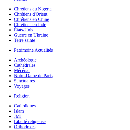
Chrétiens au Nigeria
Chrétiens d'Orient
Chrétiens en Chine
Chrétiens en Inde
États-Unis
Guerre en Ukraine
Terre sainte
Patrimoine Actualités
Archéologie
Cathédrales
Mécénat
Notre-Dame de Paris
Sanctuaires
Voyages
Religion
Catholiques
Islam
JMJ
Liberté religieuse
Orthodoxes