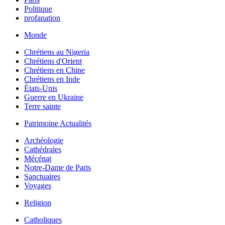
Politique
profanation
Monde
Chrétiens au Nigeria
Chrétiens d'Orient
Chrétiens en Chine
Chrétiens en Inde
États-Unis
Guerre en Ukraine
Terre sainte
Patrimoine Actualités
Archéologie
Cathédrales
Mécénat
Notre-Dame de Paris
Sanctuaires
Voyages
Religion
Catholiques