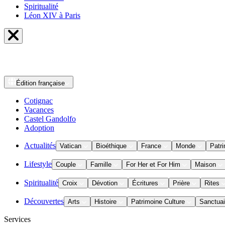
Spiritualité
Léon XIV à Paris
Édition
française
Cotignac
Vacances
Castel Gandolfo
Adoption
Actualités
Vatican
Bioéthique
France
Monde
Patri
Lifestyle
Couple
Famille
For Her et For Him
Maison
Spiritualité
Croix
Dévotion
Écritures
Prière
Rites
Découvertes
Arts
Histoire
Patrimoine Culture
Sanctuai
Services