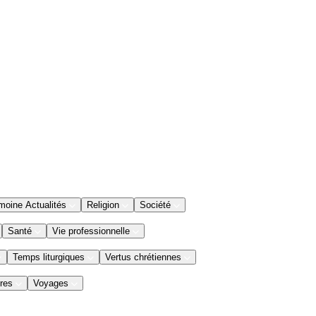
moine Actualités
Religion
Société
Santé
Vie professionnelle
Temps liturgiques
Vertus chrétiennes
res
Voyages