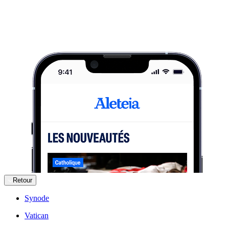
Retour
Synode
Vatican