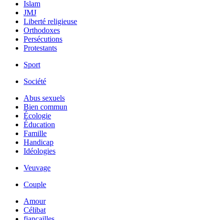
Islam
JMJ
Liberté religieuse
Orthodoxes
Persécutions
Protestants
Sport
Société
Abus sexuels
Bien commun
Écologie
Éducation
Famille
Handicap
Idéologies
Veuvage
Couple
Amour
Célibat
fiancailles