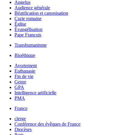
Angelus
Audience générale
Béatification et canonisation
Curie romaine
Église
Évangélisation
Pape François
Transhumanisme
Bioéthique
Avortement
Euthanasie
Fin de vie
Genre
GPA
Intelligence artificielle
PMA
France
clerge
Conférence des évêques de France
Diocèses
Paris