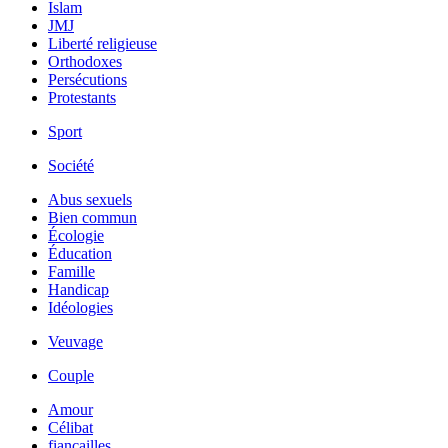
Islam
JMJ
Liberté religieuse
Orthodoxes
Persécutions
Protestants
Sport
Société
Abus sexuels
Bien commun
Écologie
Éducation
Famille
Handicap
Idéologies
Veuvage
Couple
Amour
Célibat
fiancailles