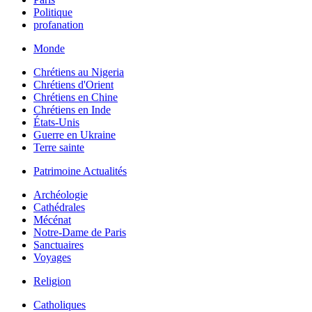
Politique
profanation
Monde
Chrétiens au Nigeria
Chrétiens d'Orient
Chrétiens en Chine
Chrétiens en Inde
États-Unis
Guerre en Ukraine
Terre sainte
Patrimoine Actualités
Archéologie
Cathédrales
Mécénat
Notre-Dame de Paris
Sanctuaires
Voyages
Religion
Catholiques