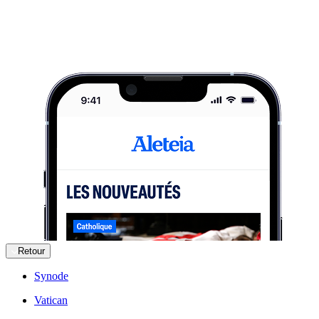
Retour
Synode
Vatican