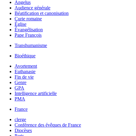
Angelus
Audience générale
Béatification et canonisation
Curie romaine
Église
Évangélisation
Pape François
Transhumanisme
Bioéthique
Avortement
Euthanasie
Fin de vie
Genre
GPA
Intelligence artificielle
PMA
France
clerge
Conférence des évêques de France
Diocèses
Paris