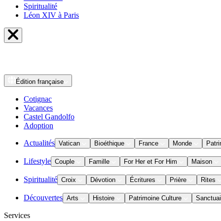
Spiritualité
Léon XIV à Paris
Édition
française
Cotignac
Vacances
Castel Gandolfo
Adoption
Actualités
Vatican
Bioéthique
France
Monde
Patri
Lifestyle
Couple
Famille
For Her et For Him
Maison
Spiritualité
Croix
Dévotion
Écritures
Prière
Rites
Découvertes
Arts
Histoire
Patrimoine Culture
Sanctuai
Services