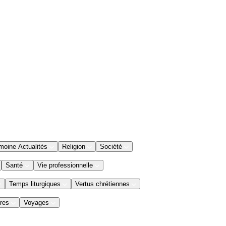
moine Actualités
Religion
Société
Santé
Vie professionnelle
Temps liturgiques
Vertus chrétiennes
res
Voyages