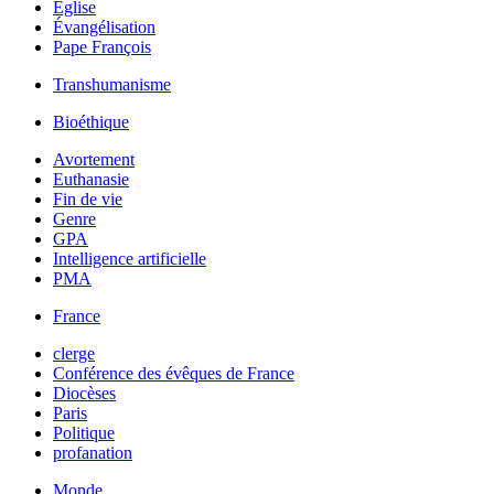
Église
Évangélisation
Pape François
Transhumanisme
Bioéthique
Avortement
Euthanasie
Fin de vie
Genre
GPA
Intelligence artificielle
PMA
France
clerge
Conférence des évêques de France
Diocèses
Paris
Politique
profanation
Monde