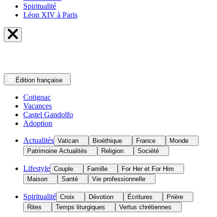
Spiritualité
Léon XIV à Paris
Édition
française
Cotignac
Vacances
Castel Gandolfo
Adoption
Actualités
Vatican
Bioéthique
France
Monde
Patrimoine Actualités
Religion
Société
Lifestyle
Couple
Famille
For Her et For Him
Maison
Santé
Vie professionnelle
Spiritualité
Croix
Dévotion
Écritures
Prière
Rites
Temps liturgiques
Vertus chrétiennes