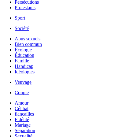
Persécutions
Protestants
Sport
Société
Abus sexuels
Bien commun
Écologie
Éducation
Famille
Handicap
Idéologies
Veuvage
Couple
Amour
Célibat
fiancailles
Fidélité
Mariage
Séparation
Sexualité