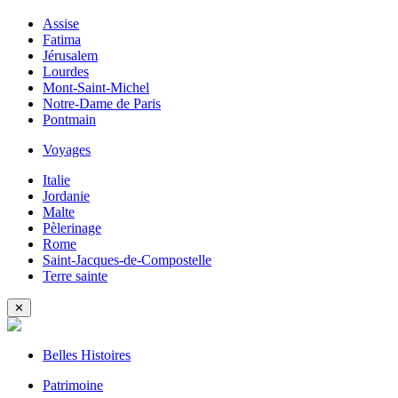
Assise
Fatima
Jérusalem
Lourdes
Mont-Saint-Michel
Notre-Dame de Paris
Pontmain
Voyages
Italie
Jordanie
Malte
Pèlerinage
Rome
Saint-Jacques-de-Compostelle
Terre sainte
✕
Belles Histoires
Patrimoine