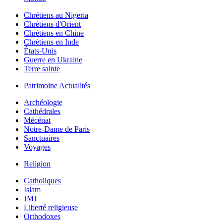
Chrétiens au Nigeria
Chrétiens d'Orient
Chrétiens en Chine
Chrétiens en Inde
États-Unis
Guerre en Ukraine
Terre sainte
Patrimoine Actualités
Archéologie
Cathédrales
Mécénat
Notre-Dame de Paris
Sanctuaires
Voyages
Religion
Catholiques
Islam
JMJ
Liberté religieuse
Orthodoxes