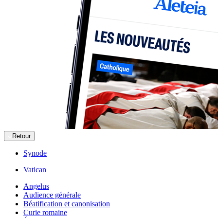
Retour
Synode
Vatican
Angelus
Audience générale
Béatification et canonisation
Curie romaine