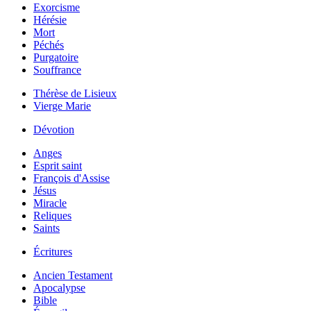
Exorcisme
Hérésie
Mort
Péchés
Purgatoire
Souffrance
Thérèse de Lisieux
Vierge Marie
Dévotion
Anges
Esprit saint
François d'Assise
Jésus
Miracle
Reliques
Saints
Écritures
Ancien Testament
Apocalypse
Bible