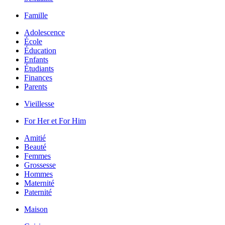
Famille
Adolescence
École
Éducation
Enfants
Étudiants
Finances
Parents
Vieillesse
For Her et For Him
Amitié
Beauté
Femmes
Grossesse
Hommes
Maternité
Paternité
Maison