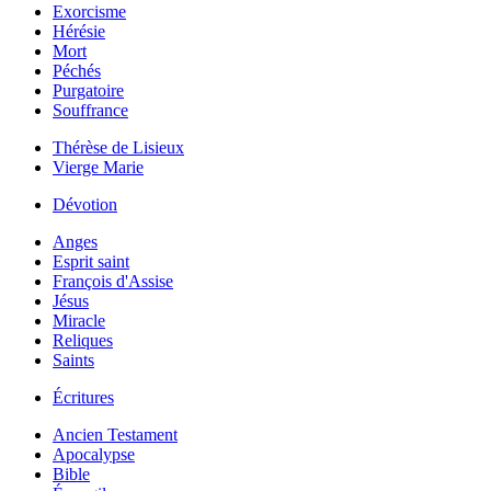
Exorcisme
Hérésie
Mort
Péchés
Purgatoire
Souffrance
Thérèse de Lisieux
Vierge Marie
Dévotion
Anges
Esprit saint
François d'Assise
Jésus
Miracle
Reliques
Saints
Écritures
Ancien Testament
Apocalypse
Bible