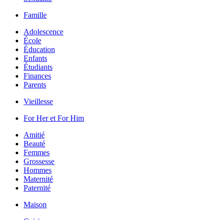
Famille
Adolescence
École
Éducation
Enfants
Étudiants
Finances
Parents
Vieillesse
For Her et For Him
Amitié
Beauté
Femmes
Grossesse
Hommes
Maternité
Paternité
Maison