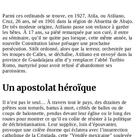
Parmi ces ordinands se trouve, en 1927, Atila, ou Atiliano,
Cruz, 26 ans, né en 1901 dans la région de Ahuetita de Abajo.
De très modeste origine, Atiliano passe son enfance à garder
les bêtes. À 17 ans, sa piété remarquée par son curé, il entre
au séminaire, qu’il ne quitte pas lorsque, cette même année, la
nouvelle Constitution laisse présager une prochaine
persécution. Sitôt ordonné, alors que la terreur, orchestrée par
les troupes de Calles, se déchaîne, Atiliano est envoyé dans la
province de Guadalajara afin d’y remplacer l’abbé Turibio
Romo, martyrisé pour avoir refusé d’abandonner ses
paroissiens.
Un apostolat héroïque
Il n’est pas le seul… À travers tout le pays, des dizaines de
prêtres sont torturés, battus à mort, criblés de balles ou de
coups de baïonnette, pendus devant leur église ou le long des
routes pour montrer ce qu’il en coûte de résister à la politique
de déchristianisation. Leur supplice, loin d’épouvanter,
provoque une colère énorme qui éclatera avec l’insurrection
catholique de la Cristiada, cette "Vendée mexicaine" soulevée