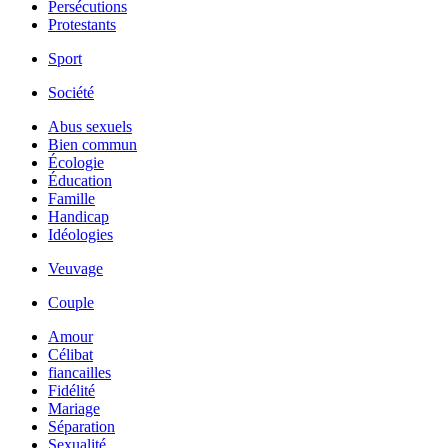
Persécutions
Protestants
Sport
Société
Abus sexuels
Bien commun
Écologie
Éducation
Famille
Handicap
Idéologies
Veuvage
Couple
Amour
Célibat
fiancailles
Fidélité
Mariage
Séparation
Sexualité