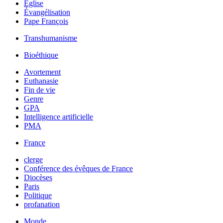
Église
Évangélisation
Pape François
Transhumanisme
Bioéthique
Avortement
Euthanasie
Fin de vie
Genre
GPA
Intelligence artificielle
PMA
France
clerge
Conférence des évêques de France
Diocèses
Paris
Politique
profanation
Monde