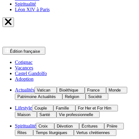
Spiritualité
Léon XIV à Paris
Édition
française
Cotignac
Vacances
Castel Gandolfo
Adoption
Actualités
Vatican
Bioéthique
France
Monde
Patrimoine Actualités
Religion
Société
Lifestyle
Couple
Famille
For Her et For Him
Maison
Santé
Vie professionnelle
Spiritualité
Croix
Dévotion
Écritures
Prière
Rites
Temps liturgiques
Vertus chrétiennes