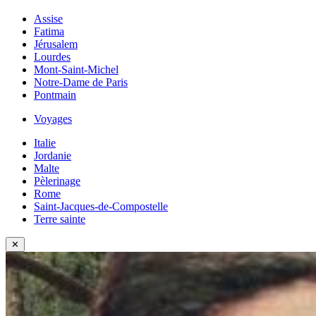
Assise
Fatima
Jérusalem
Lourdes
Mont-Saint-Michel
Notre-Dame de Paris
Pontmain
Voyages
Italie
Jordanie
Malte
Pèlerinage
Rome
Saint-Jacques-de-Compostelle
Terre sainte
✕