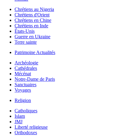
Chrétiens au Nigeria
Chrétiens d'Orient
Chrétiens en Chine
Chrétiens en Inde
États-Unis
Guerre en Ukraine
Terre sainte
Patrimoine Actualités
Archéologie
Cathédrales
Mécénat
Notre-Dame de Paris
Sanctuaires
Voyages
Religion
Catholiques
Islam
JMJ
Liberté religieuse
Orthodoxes