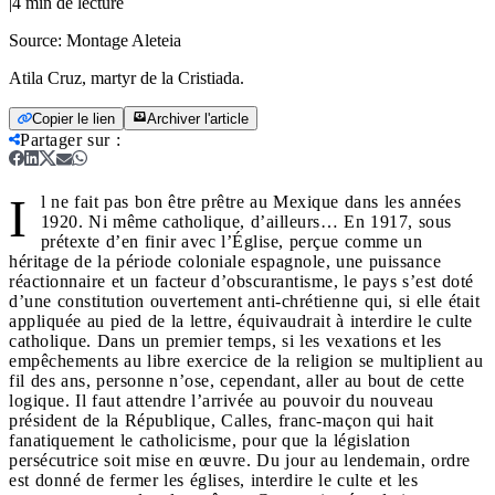
|
4
min de lecture
Source:
Montage Aleteia
Atila Cruz, martyr de la Cristiada.
Copier le lien
Archiver l'article
Partager sur
:
I
l ne fait pas bon être prêtre au Mexique dans les années
1920. Ni même catholique, d’ailleurs… En 1917, sous
prétexte d’en finir avec l’Église, perçue comme un
héritage de la période coloniale espagnole, une puissance
réactionnaire et un facteur d’obscurantisme, le pays s’est doté
d’une constitution ouvertement anti-chrétienne qui, si elle était
appliquée au pied de la lettre, équivaudrait à interdire le culte
catholique. Dans un premier temps, si les vexations et les
empêchements au libre exercice de la religion se multiplient au
fil des ans, personne n’ose, cependant, aller au bout de cette
logique. Il faut attendre l’arrivée au pouvoir du nouveau
président de la République, Calles, franc-maçon qui hait
fanatiquement le catholicisme, pour que la législation
persécutrice soit mise en œuvre. Du jour au lendemain, ordre
est donné de fermer les églises, interdire le culte et les