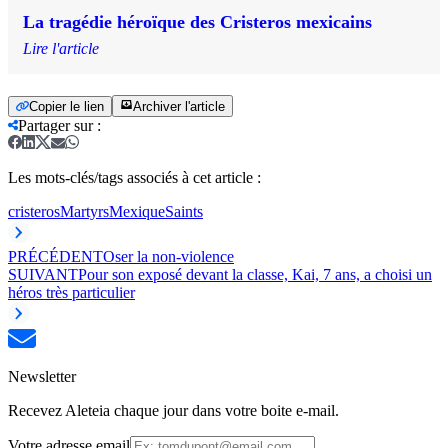
La tragédie héroïque des Cristeros mexicains
Lire l'article
Copier le lien
Archiver l'article
Partager sur
:
Les mots-clés/tags associés à cet article :
cristeros
Martyrs
Mexique
Saints
PRÉCÉDENT
Oser la non-violence
SUIVANT
Pour son exposé devant la classe, Kai, 7 ans, a choisi un
héros très particulier
Newsletter
Recevez Aleteia chaque jour dans votre boite e-mail.
Votre adresse email