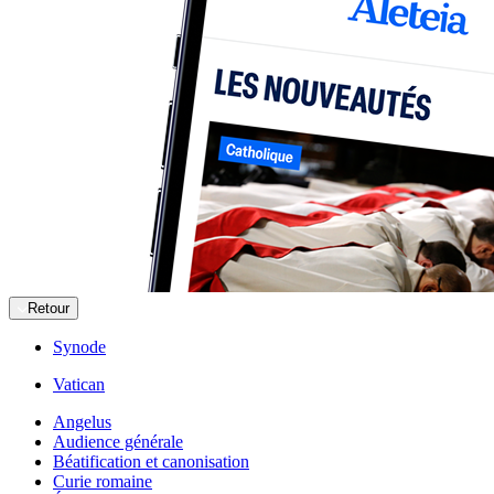
Retour
Synode
Vatican
Angelus
Audience générale
Béatification et canonisation
Curie romaine