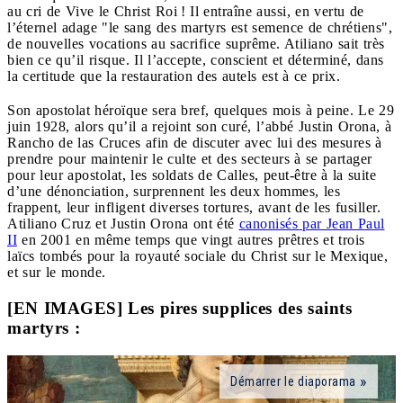
au cri de Vive le Christ Roi ! Il entraîne aussi, en vertu de
l’éternel adage "le sang des martyrs est semence de chrétiens",
de nouvelles vocations au sacrifice suprême. Atiliano sait très
bien ce qu’il risque. Il l’accepte, conscient et déterminé, dans
la certitude que la restauration des autels est à ce prix.
Son apostolat héroïque sera bref, quelques mois à peine. Le 29
juin 1928, alors qu’il a rejoint son curé, l’abbé Justin Orona, à
Rancho de las Cruces afin de discuter avec lui des mesures à
prendre pour maintenir le culte et des secteurs à se partager
pour leur apostolat, les soldats de Calles, peut-être à la suite
d’une dénonciation, surprennent les deux hommes, les
frappent, leur infligent diverses tortures, avant de les fusiller.
Atiliano Cruz et Justin Orona ont été
canonisés par Jean Paul
II
en 2001 en même temps que vingt autres prêtres et trois
laïcs tombés pour la royauté sociale du Christ sur le Mexique,
et sur le monde.
[EN IMAGES] Les pires supplices des saints
martyrs :
Démarrer le diaporama