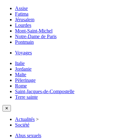
Assise
Fatima
Jérusalem
Lourdes
Mont-Saint-Michel
Notre-Dame de Paris
Pontmain
Voyages
Italie
Jordanie
Malte
Pèlerinage
Rome
Saint-Jacques-de-Compostelle
Terre sainte
✕
Actualités
>
Société
Abus sexuels