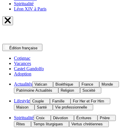
Spiritualité
Léon XIV à Paris
Édition
française
Cotignac
Vacances
Castel Gandolfo
Adoption
Actualités
Vatican
Bioéthique
France
Monde
Patrimoine Actualités
Religion
Société
Lifestyle
Couple
Famille
For Her et For Him
Maison
Santé
Vie professionnelle
Spiritualité
Croix
Dévotion
Écritures
Prière
Rites
Temps liturgiques
Vertus chrétiennes