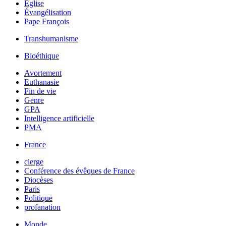
Église
Évangélisation
Pape François
Transhumanisme
Bioéthique
Avortement
Euthanasie
Fin de vie
Genre
GPA
Intelligence artificielle
PMA
France
clerge
Conférence des évêques de France
Diocèses
Paris
Politique
profanation
Monde