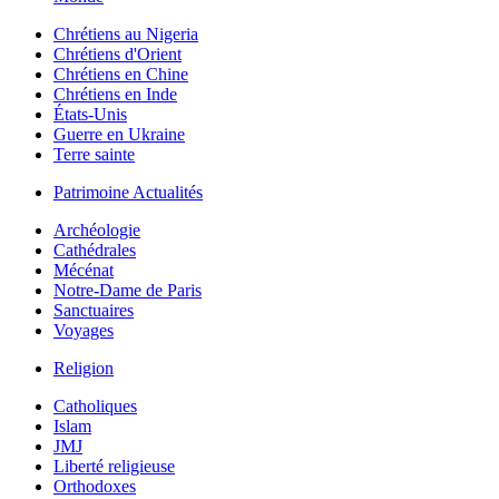
Chrétiens au Nigeria
Chrétiens d'Orient
Chrétiens en Chine
Chrétiens en Inde
États-Unis
Guerre en Ukraine
Terre sainte
Patrimoine Actualités
Archéologie
Cathédrales
Mécénat
Notre-Dame de Paris
Sanctuaires
Voyages
Religion
Catholiques
Islam
JMJ
Liberté religieuse
Orthodoxes