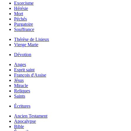
Exorcisme
Hérésie
Mort
Péchés
Purgatoire
Souffrance
Thérèse de Lisieux
Vierge Marie
Dévotion
Anges
Esprit saint
François d'Assise
Jésus
Miracle
Reliques
Saints
Écritures
Ancien Testament
Apocalypse
Bible