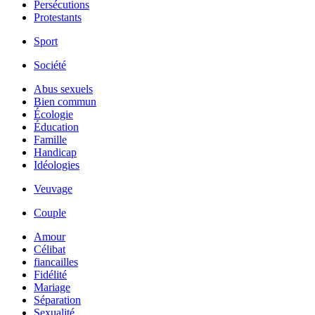
Persécutions
Protestants
Sport
Société
Abus sexuels
Bien commun
Écologie
Éducation
Famille
Handicap
Idéologies
Veuvage
Couple
Amour
Célibat
fiancailles
Fidélité
Mariage
Séparation
Sexualité