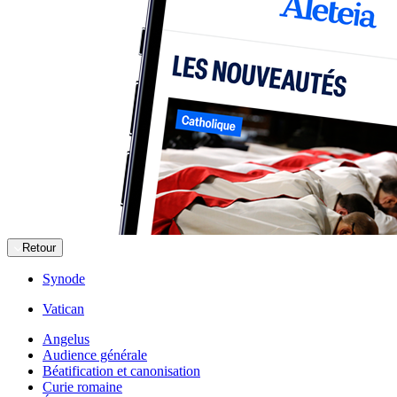
Retour
Synode
Vatican
Angelus
Audience générale
Béatification et canonisation
Curie romaine