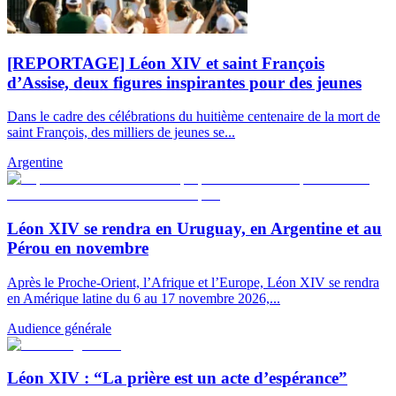
[REPORTAGE] Léon XIV et saint François
d’Assise, deux figures inspirantes pour des jeunes
Dans le cadre des célébrations du huitième centenaire de la mort de
saint François, des milliers de jeunes se...
Argentine
Léon XIV se rendra en Uruguay, en Argentine et au
Pérou en novembre
Après le Proche-Orient, l’Afrique et l’Europe, Léon XIV se rendra
en Amérique latine du 6 au 17 novembre 2026,...
Audience générale
Léon XIV : “La prière est un acte d’espérance”