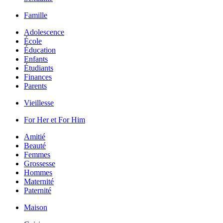
Famille
Adolescence
École
Éducation
Enfants
Étudiants
Finances
Parents
Vieillesse
For Her et For Him
Amitié
Beauté
Femmes
Grossesse
Hommes
Maternité
Paternité
Maison