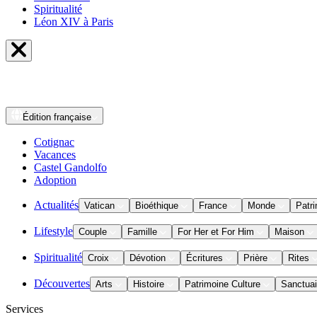
Spiritualité
Léon XIV à Paris
Édition
française
Cotignac
Vacances
Castel Gandolfo
Adoption
Actualités
Vatican
Bioéthique
France
Monde
Patri
Lifestyle
Couple
Famille
For Her et For Him
Maison
Spiritualité
Croix
Dévotion
Écritures
Prière
Rites
Découvertes
Arts
Histoire
Patrimoine Culture
Sanctuai
Services