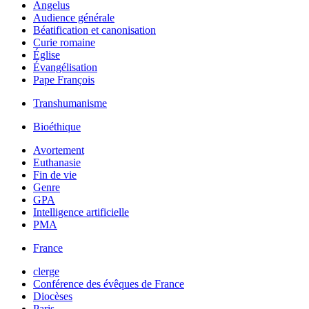
Angelus
Audience générale
Béatification et canonisation
Curie romaine
Église
Évangélisation
Pape François
Transhumanisme
Bioéthique
Avortement
Euthanasie
Fin de vie
Genre
GPA
Intelligence artificielle
PMA
France
clerge
Conférence des évêques de France
Diocèses
Paris