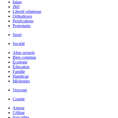
Islam
JMJ
Liberté religieuse
Orthodoxes
Persécutions
Protestants
Sport
Société
Abus sexuels
Bien commun
Écologie
Éducation
Famille
Handicap
Idéologies
Veuvage
Couple
Amour
Célibat
fiancailles