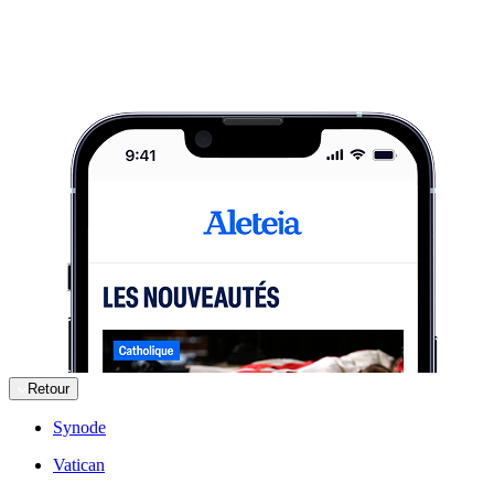
Retour
Synode
Vatican