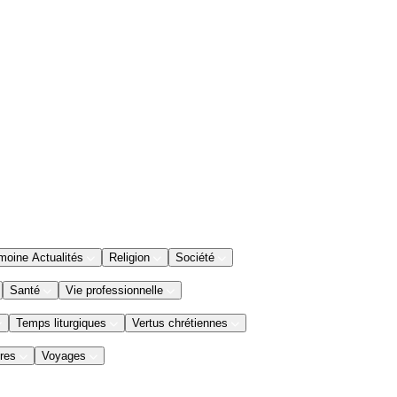
moine Actualités
Religion
Société
Santé
Vie professionnelle
Temps liturgiques
Vertus chrétiennes
res
Voyages