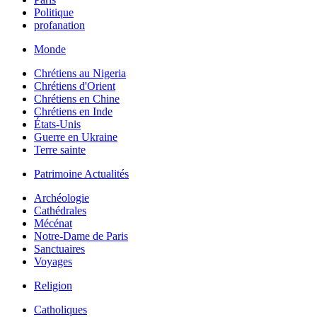
Politique
profanation
Monde
Chrétiens au Nigeria
Chrétiens d'Orient
Chrétiens en Chine
Chrétiens en Inde
États-Unis
Guerre en Ukraine
Terre sainte
Patrimoine Actualités
Archéologie
Cathédrales
Mécénat
Notre-Dame de Paris
Sanctuaires
Voyages
Religion
Catholiques