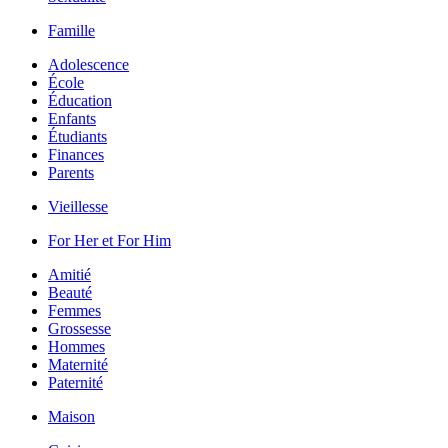
Famille
Adolescence
École
Éducation
Enfants
Étudiants
Finances
Parents
Vieillesse
For Her et For Him
Amitié
Beauté
Femmes
Grossesse
Hommes
Maternité
Paternité
Maison