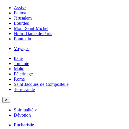
Assise
Fatima
Jérusalem
Lourdes
Mont-Saint-Michel
Notre-Dame de Paris
Pontmain
Voyages
Italie
Jordanie
Malte
Pèlerinage
Rome
Saint-Jacques-de-Compostelle
Terre sainte
✕
Spiritualité
>
Dévotion
Eucharistie