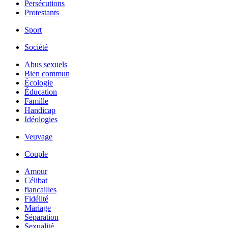
Persécutions
Protestants
Sport
Société
Abus sexuels
Bien commun
Écologie
Éducation
Famille
Handicap
Idéologies
Veuvage
Couple
Amour
Célibat
fiancailles
Fidélité
Mariage
Séparation
Sexualité