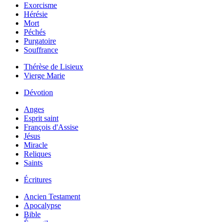
Exorcisme
Hérésie
Mort
Péchés
Purgatoire
Souffrance
Thérèse de Lisieux
Vierge Marie
Dévotion
Anges
Esprit saint
François d'Assise
Jésus
Miracle
Reliques
Saints
Écritures
Ancien Testament
Apocalypse
Bible