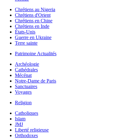
Chrétiens au Nigeria
Chrétiens d'Orient
Chrétiens en Chine
Chrétiens en Inde
États-Unis
Guerre en Ukraine
Terre sainte
Patrimoine Actualités
Archéologie
Cathédrales
Mécénat
Notre-Dame de Paris
Sanctuaires
Voyages
Religion
Catholiques
Islam
JMJ
Liberté religieuse
Orthodoxes