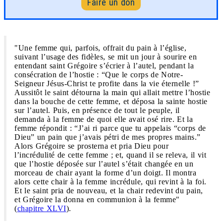
Faire un don
"Une femme qui, parfois, offrait du pain à l’église,
suivant l’usage des fidèles, se mit un jour à sourire en
entendant saint Grégoire s’écrier à l’autel, pendant la
consécration de l’hostie : “Que le corps de Notre-
Seigneur Jésus-Christ te profite dans la vie éternelle !”
Aussitôt le saint détourna la main qui allait mettre l’hostie
dans la bouche de cette femme, et déposa la sainte hostie
sur l’autel. Puis, en présence de tout le peuple, il
demanda à la femme de quoi elle avait osé rire. Et la
femme répondit : “J’ai ri parce que tu appelais “corps de
Dieu” un pain que j’avais pétri de mes propres mains.”
Alors Grégoire se prosterna et pria Dieu pour
l’incrédulité de cette femme ; et, quand il se releva, il vit
que l’hostie déposée sur l’autel s’était changée en un
morceau de chair ayant la forme d’un doigt. Il montra
alors cette chair à la femme incrédule, qui revint à la foi.
Et le saint pria de nouveau, et la chair redevint du pain,
et Grégoire la donna en communion à la femme"
(
chapitre XLVI
).