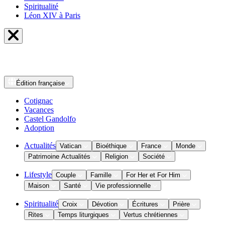
Spiritualité
Léon XIV à Paris
Édition
française
Cotignac
Vacances
Castel Gandolfo
Adoption
Actualités
Vatican
Bioéthique
France
Monde
Patrimoine Actualités
Religion
Société
Lifestyle
Couple
Famille
For Her et For Him
Maison
Santé
Vie professionnelle
Spiritualité
Croix
Dévotion
Écritures
Prière
Rites
Temps liturgiques
Vertus chrétiennes