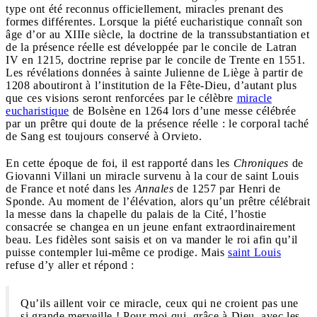
type ont été reconnus officiellement, miracles prenant des
formes différentes. Lorsque la piété eucharistique connaît son
âge d’or au XIIIe siècle, la doctrine de la transsubstantiation et
de la présence réelle est développée par le concile de Latran
IV en 1215, doctrine reprise par le concile de Trente en 1551.
Les révélations données à sainte Julienne de Liège à partir de
1208 aboutiront à l’institution de la Fête-Dieu, d’autant plus
que ces visions seront renforcées par le célèbre
miracle
eucharistique
de Bolsène en 1264 lors d’une messe célébrée
par un prêtre qui doute de la présence réelle : le corporal taché
de Sang est toujours conservé à Orvieto.
En cette époque de foi, il est rapporté dans les
Chroniques
de
Giovanni Villani un miracle survenu à la cour de saint Louis
de France et noté dans les
Annales
de 1257 par Henri de
Sponde. Au moment de l’élévation, alors qu’un prêtre célébrait
la messe dans la chapelle du palais de la Cité, l’hostie
consacrée se changea en un jeune enfant extraordinairement
beau. Les fidèles sont saisis et on va mander le roi afin qu’il
puisse contempler lui-même ce prodige. Mais
saint Louis
refuse d’y aller et répond :
Qu’ils aillent voir ce miracle, ceux qui ne croient pas une
si grande merveille ! Pour moi qui, grâce à Dieu, avec les