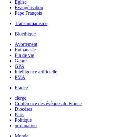
Église
Évangélisation
Pape François
Transhumanisme
Bioéthique
Avortement
Euthanasie
Fin de vie
Genre
GPA
Intelligence artificielle
PMA
France
clerge
Conférence des évêques de France
Diocèses
Paris
Politique
profanation
Monde