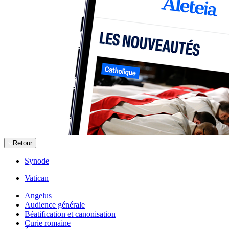
Retour
Synode
Vatican
Angelus
Audience générale
Béatification et canonisation
Curie romaine