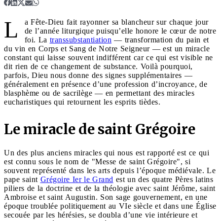
L
a Fête-Dieu fait rayonner sa blancheur sur chaque jour
de l’année liturgique puisqu’elle honore le cœur de notre
foi. La
transsubstantiation
— transformation du pain et
du vin en Corps et Sang de Notre Seigneur — est un miracle
constant qui laisse souvent indifférent car ce qui est visible ne
dit rien de ce changement de substance. Voilà pourquoi,
parfois, Dieu nous donne des signes supplémentaires —
généralement en présence d’une profession d’incroyance, de
blasphème ou de sacrilège — en permettant des miracles
eucharistiques qui retournent les esprits tièdes.
Le miracle de saint Grégoire
Un des plus anciens miracles qui nous est rapporté est ce qui
est connu sous le nom de "Messe de saint Grégoire", si
souvent représenté dans les arts depuis l’époque médiévale. Le
pape saint
Grégoire Ier le Grand
est un des quatre Pères latins
piliers de la doctrine et de la théologie avec saint Jérôme, saint
Ambroise et saint Augustin. Son sage gouvernement, en une
époque troublée politiquement au VIe siècle et dans une Église
secouée par les hérésies, se doubla d’une vie intérieure et