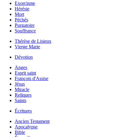
Exorcisme
Hérésie
Mort
Péchés
Purgatoire
Souffrance
Thérèse de Lisieux
Vierge Marie
Dévotion
Anges
Esprit saint
François d'Assise
Jésus
Miracle
Reliques
Saints
Écritures
Ancien Testament
Apocalypse
Bible