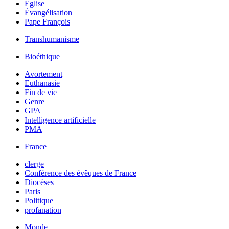
Église
Évangélisation
Pape François
Transhumanisme
Bioéthique
Avortement
Euthanasie
Fin de vie
Genre
GPA
Intelligence artificielle
PMA
France
clerge
Conférence des évêques de France
Diocèses
Paris
Politique
profanation
Monde