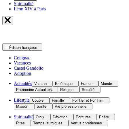
Spiritualité
Léon XIV à Paris
Édition
française
Cotignac
Vacances
Castel Gandolfo
Adoption
Actualités
Vatican
Bioéthique
France
Monde
Patrimoine Actualités
Religion
Société
Lifestyle
Couple
Famille
For Her et For Him
Maison
Santé
Vie professionnelle
Spiritualité
Croix
Dévotion
Écritures
Prière
Rites
Temps liturgiques
Vertus chrétiennes