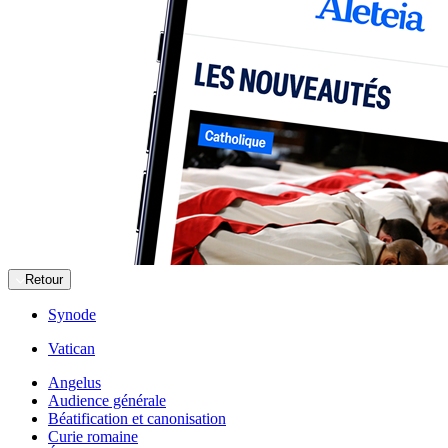
Retour
Synode
Vatican
Angelus
Audience générale
Béatification et canonisation
Curie romaine