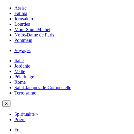
Assise
Fatima
Jérusalem
Lourdes
Mont-Saint-Michel
Notre-Dame de Paris
Pontmain
Voyages
Italie
Jordanie
Malte
Pèlerinage
Rome
Saint-Jacques-de-Compostelle
Terre sainte
✕
Spiritualité
>
Prière
Foi