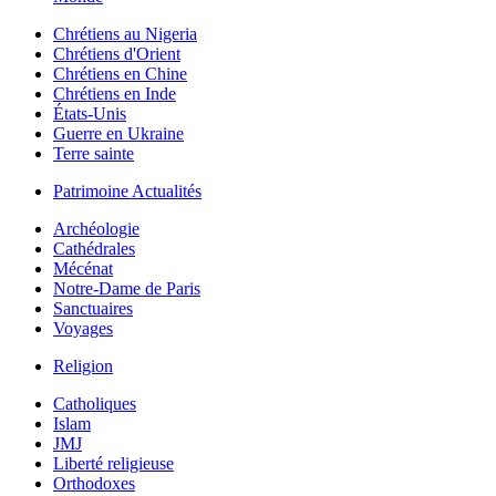
Chrétiens au Nigeria
Chrétiens d'Orient
Chrétiens en Chine
Chrétiens en Inde
États-Unis
Guerre en Ukraine
Terre sainte
Patrimoine Actualités
Archéologie
Cathédrales
Mécénat
Notre-Dame de Paris
Sanctuaires
Voyages
Religion
Catholiques
Islam
JMJ
Liberté religieuse
Orthodoxes