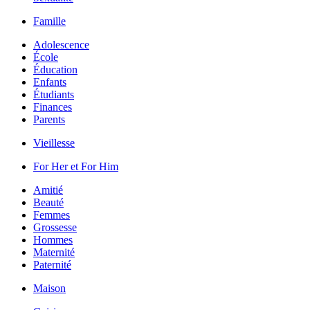
Famille
Adolescence
École
Éducation
Enfants
Étudiants
Finances
Parents
Vieillesse
For Her et For Him
Amitié
Beauté
Femmes
Grossesse
Hommes
Maternité
Paternité
Maison