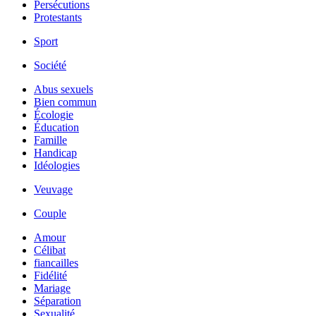
Persécutions
Protestants
Sport
Société
Abus sexuels
Bien commun
Écologie
Éducation
Famille
Handicap
Idéologies
Veuvage
Couple
Amour
Célibat
fiancailles
Fidélité
Mariage
Séparation
Sexualité