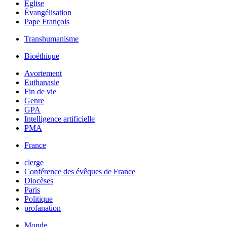
Église
Évangélisation
Pape François
Transhumanisme
Bioéthique
Avortement
Euthanasie
Fin de vie
Genre
GPA
Intelligence artificielle
PMA
France
clerge
Conférence des évêques de France
Diocèses
Paris
Politique
profanation
Monde