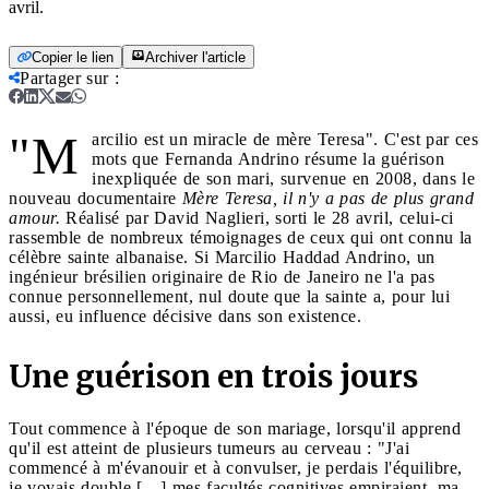
avril.
Copier le lien
Archiver l'article
Partager sur
:
"M
arcilio est un miracle de mère Teresa". C'est par ces
mots que Fernanda Andrino résume la guérison
inexpliquée de son mari, survenue en 2008, dans le
nouveau documentaire
Mère Teresa, il n'y a pas de plus grand
amour.
Réalisé par David Naglieri, sorti le 28 avril, celui-ci
rassemble de nombreux témoignages de ceux qui ont connu la
célèbre sainte albanaise. Si Marcilio Haddad Andrino, un
ingénieur brésilien originaire de Rio de Janeiro ne l'a pas
connue personnellement, nul doute que la sainte a, pour lui
aussi, eu influence décisive dans son existence.
Une guérison en trois jours
Tout commence à l'époque de son mariage, lorsqu'il apprend
qu'il est atteint de plusieurs tumeurs au cerveau : "J'ai
commencé à m'évanouir et à convulser, je perdais l'équilibre,
je voyais double […] mes facultés cognitives empiraient, ma