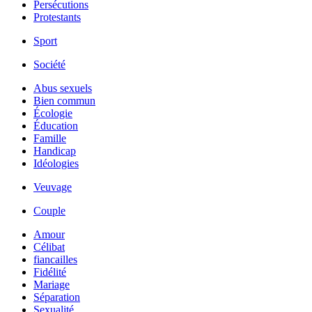
Persécutions
Protestants
Sport
Société
Abus sexuels
Bien commun
Écologie
Éducation
Famille
Handicap
Idéologies
Veuvage
Couple
Amour
Célibat
fiancailles
Fidélité
Mariage
Séparation
Sexualité