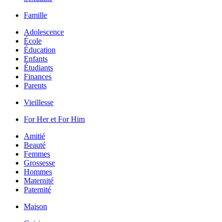
Famille
Adolescence
École
Éducation
Enfants
Étudiants
Finances
Parents
Vieillesse
For Her et For Him
Amitié
Beauté
Femmes
Grossesse
Hommes
Maternité
Paternité
Maison