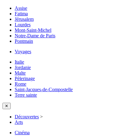
Assise
Fatima
Jérusalem
Lourdes
Mont-Saint-Michel
Notre-Dame de Paris
Pontmain
Voyages
Italie
Jordanie
Malte
Pèlerinage
Rome
Saint-Jacques-de-Compostelle
Terre sainte
✕
Découvertes
>
Arts
Cinéma