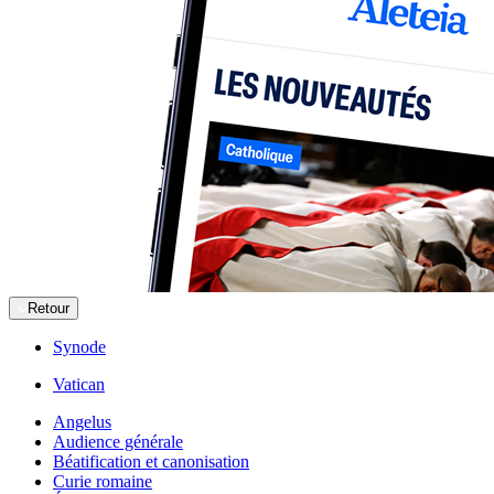
Retour
Synode
Vatican
Angelus
Audience générale
Béatification et canonisation
Curie romaine