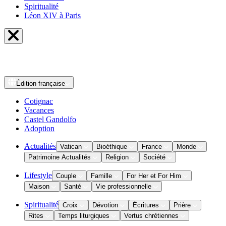
Spiritualité
Léon XIV à Paris
Édition
française
Cotignac
Vacances
Castel Gandolfo
Adoption
Actualités
Vatican
Bioéthique
France
Monde
Patrimoine Actualités
Religion
Société
Lifestyle
Couple
Famille
For Her et For Him
Maison
Santé
Vie professionnelle
Spiritualité
Croix
Dévotion
Écritures
Prière
Rites
Temps liturgiques
Vertus chrétiennes