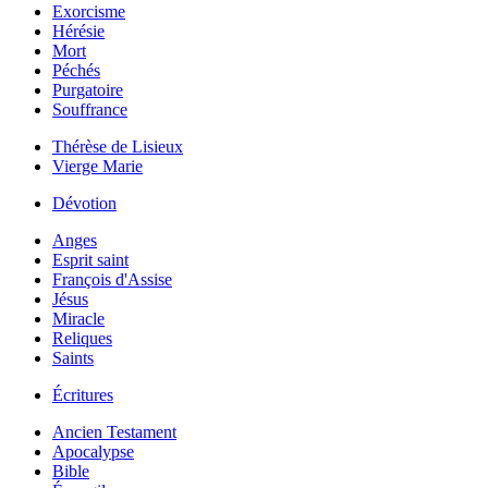
Exorcisme
Hérésie
Mort
Péchés
Purgatoire
Souffrance
Thérèse de Lisieux
Vierge Marie
Dévotion
Anges
Esprit saint
François d'Assise
Jésus
Miracle
Reliques
Saints
Écritures
Ancien Testament
Apocalypse
Bible