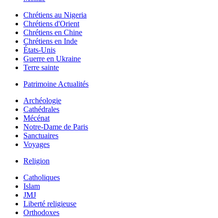
Chrétiens au Nigeria
Chrétiens d'Orient
Chrétiens en Chine
Chrétiens en Inde
États-Unis
Guerre en Ukraine
Terre sainte
Patrimoine Actualités
Archéologie
Cathédrales
Mécénat
Notre-Dame de Paris
Sanctuaires
Voyages
Religion
Catholiques
Islam
JMJ
Liberté religieuse
Orthodoxes