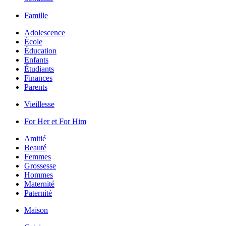
Famille
Adolescence
École
Éducation
Enfants
Étudiants
Finances
Parents
Vieillesse
For Her et For Him
Amitié
Beauté
Femmes
Grossesse
Hommes
Maternité
Paternité
Maison