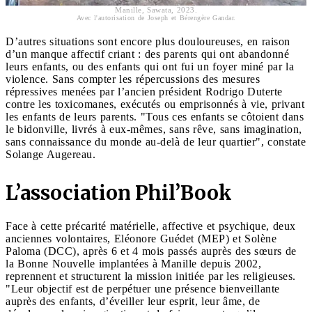
Manille, Sawata, 2023.
Avec l'autorisation de Joseph et Bérengère Gandar.
D’autres situations sont encore plus douloureuses, en raison
d’un manque affectif criant : des parents qui ont abandonné
leurs enfants, ou des enfants qui ont fui un foyer miné par la
violence. Sans compter les répercussions des mesures
répressives menées par l’ancien président Rodrigo Duterte
contre les toxicomanes, exécutés ou emprisonnés à vie, privant
les enfants de leurs parents. "Tous ces enfants se côtoient dans
le bidonville, livrés à eux-mêmes, sans rêve, sans imagination,
sans connaissance du monde au-delà de leur quartier", constate
Solange Augereau.
L’association Phil’Book
Face à cette précarité matérielle, affective et psychique, deux
anciennes volontaires, Eléonore Guédet (MEP) et Solène
Paloma (DCC), après 6 et 4 mois passés auprès des sœurs de
la Bonne Nouvelle implantées à Manille depuis 2002,
reprennent et structurent la mission initiée par les religieuses.
"Leur objectif est de perpétuer une présence bienveillante
auprès des enfants, d’éveiller leur esprit, leur âme, de