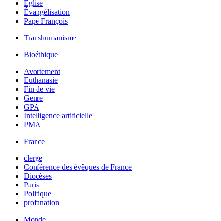
Église
Évangélisation
Pape François
Transhumanisme
Bioéthique
Avortement
Euthanasie
Fin de vie
Genre
GPA
Intelligence artificielle
PMA
France
clerge
Conférence des évêques de France
Diocèses
Paris
Politique
profanation
Monde