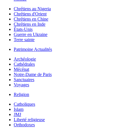
Chrétiens au Nigeria
Chrétiens d'Orient
Chrétiens en Chine
Chrétiens en Inde
États-Unis
Guerre en Ukraine
Terre sainte
Patrimoine Actualités
Archéologie
Cathédrales
Mécénat
Notre-Dame de Paris
Sanctuaires
Voyages
Religion
Catholiques
Islam
JMJ
Liberté religieuse
Orthodoxes