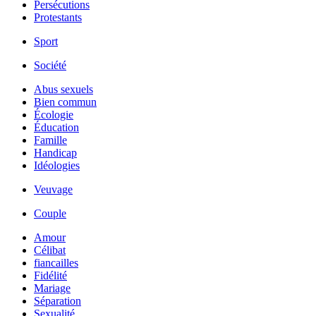
Persécutions
Protestants
Sport
Société
Abus sexuels
Bien commun
Écologie
Éducation
Famille
Handicap
Idéologies
Veuvage
Couple
Amour
Célibat
fiancailles
Fidélité
Mariage
Séparation
Sexualité