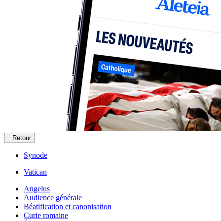
Retour
Synode
Vatican
Angelus
Audience générale
Béatification et canonisation
Curie romaine