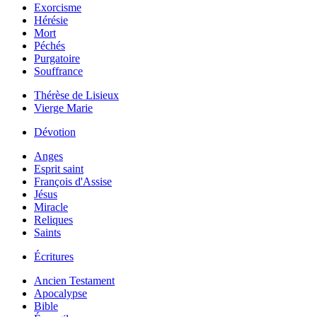
Exorcisme
Hérésie
Mort
Péchés
Purgatoire
Souffrance
Thérèse de Lisieux
Vierge Marie
Dévotion
Anges
Esprit saint
François d'Assise
Jésus
Miracle
Reliques
Saints
Écritures
Ancien Testament
Apocalypse
Bible