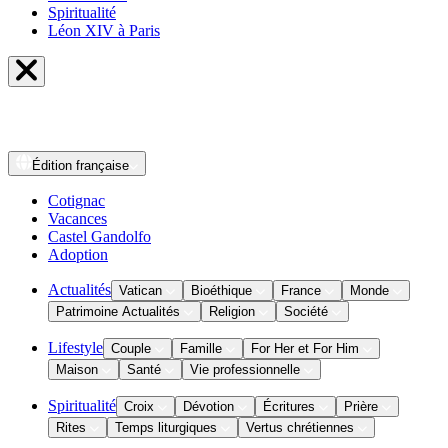
Spiritualité
Léon XIV à Paris
Édition
française
Cotignac
Vacances
Castel Gandolfo
Adoption
Actualités
Vatican
Bioéthique
France
Monde
Patrimoine Actualités
Religion
Société
Lifestyle
Couple
Famille
For Her et For Him
Maison
Santé
Vie professionnelle
Spiritualité
Croix
Dévotion
Écritures
Prière
Rites
Temps liturgiques
Vertus chrétiennes