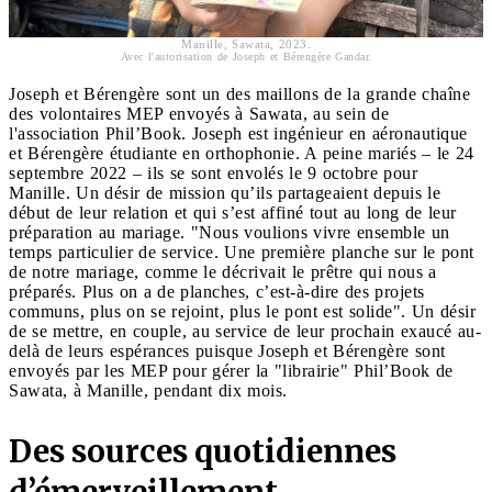
Manille, Sawata, 2023.
Avec l'autorisation de Joseph et Bérengère Gandar.
Joseph et Bérengère sont un des maillons de la grande chaîne
des volontaires MEP envoyés à Sawata, au sein de
l'association Phil’Book. Joseph est ingénieur en aéronautique
et Bérengère étudiante en orthophonie. A peine mariés – le 24
septembre 2022 – ils se sont envolés le 9 octobre pour
Manille. Un désir de mission qu’ils partageaient depuis le
début de leur relation et qui s’est affiné tout au long de leur
préparation au mariage. "Nous voulions vivre ensemble un
temps particulier de service. Une première planche sur le pont
de notre mariage, comme le décrivait le prêtre qui nous a
préparés. Plus on a de planches, c’est-à-dire des projets
communs, plus on se rejoint, plus le pont est solide". Un désir
de se mettre, en couple, au service de leur prochain exaucé au-
delà de leurs espérances puisque Joseph et Bérengère sont
envoyés par les MEP pour gérer la "librairie" Phil’Book de
Sawata, à Manille, pendant dix mois.
Des sources quotidiennes
d’émerveillement