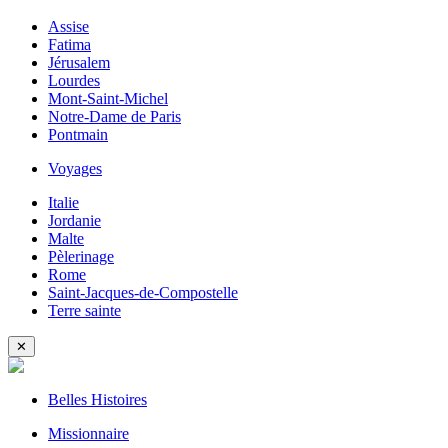
Assise
Fatima
Jérusalem
Lourdes
Mont-Saint-Michel
Notre-Dame de Paris
Pontmain
Voyages
Italie
Jordanie
Malte
Pèlerinage
Rome
Saint-Jacques-de-Compostelle
Terre sainte
✕
Belles Histoires
Missionnaire