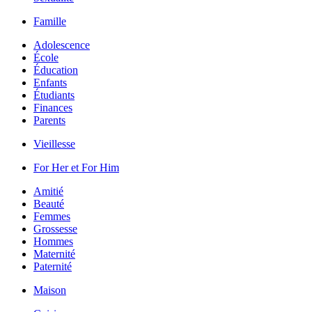
Famille
Adolescence
École
Éducation
Enfants
Étudiants
Finances
Parents
Vieillesse
For Her et For Him
Amitié
Beauté
Femmes
Grossesse
Hommes
Maternité
Paternité
Maison