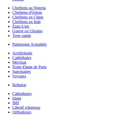
Chrétiens au Nigeria
Chrétiens d'Orient
Chrétiens en Chine
Chrétiens en Inde
États-Unis
Guerre en Ukraine
Terre sainte
Patrimoine Actualités
Archéologie
Cathédrales
Mécénat
Notre-Dame de Paris
Sanctuaires
Voyages
Religion
Catholiques
Islam
JMJ
Liberté religieuse
Orthodoxes