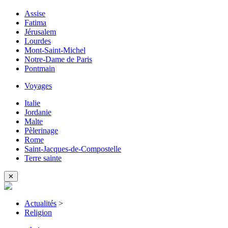
Assise
Fatima
Jérusalem
Lourdes
Mont-Saint-Michel
Notre-Dame de Paris
Pontmain
Voyages
Italie
Jordanie
Malte
Pèlerinage
Rome
Saint-Jacques-de-Compostelle
Terre sainte
✕
Actualités
>
Religion