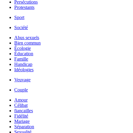
Persécutions
Protestants
Sport
Société
Abus sexuels
Bien commun
Écologie
Éducation
Famille
Handicap
Idéologies
Veuvage
Couple
Amour
Célibat
fiancailles
Fidélité
Mariage
Séparation
Sexualité