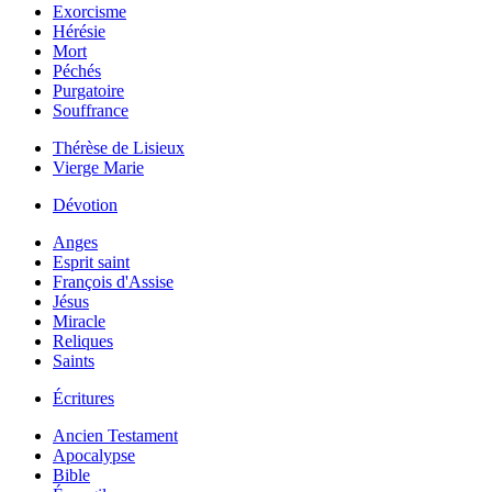
Exorcisme
Hérésie
Mort
Péchés
Purgatoire
Souffrance
Thérèse de Lisieux
Vierge Marie
Dévotion
Anges
Esprit saint
François d'Assise
Jésus
Miracle
Reliques
Saints
Écritures
Ancien Testament
Apocalypse
Bible