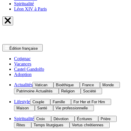
Spiritualité
Léon XIV à Paris
Édition
française
Cotignac
Vacances
Castel Gandolfo
Adoption
Actualités
Vatican
Bioéthique
France
Monde
Patrimoine Actualités
Religion
Société
Lifestyle
Couple
Famille
For Her et For Him
Maison
Santé
Vie professionnelle
Spiritualité
Croix
Dévotion
Écritures
Prière
Rites
Temps liturgiques
Vertus chrétiennes