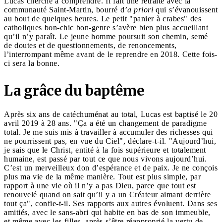
Lucas cherche à comprendre. Il fait une retraite avec la
communauté Saint-Martin, bourré d
’a priori
qui s’évanouissent
au bout de quelques heures. Le petit "panier à crabes" des
catholiques bon-chic bon-genre s’avère bien plus accueillant
qu’il n’y paraît. Le jeune homme poursuit son chemin, semé
de doutes et de questionnements, de renoncements,
l’interrompant même avant de le reprendre en 2018. Cette fois-
ci sera la bonne.
La grâce du baptême
Après six ans de catéchuménat au total, Lucas est baptisé le 20
avril 2019 à 28 ans. "Ça a été un changement de paradigme
total. Je me suis mis à travailler à accumuler des richesses qui
ne pourrissent pas, en vue du Ciel", déclare-t-il. "Aujourd’hui,
je sais que le Christ, entité à la fois supérieure et totalement
humaine, est passé par tout ce que nous vivons aujourd’hui.
C’est un merveilleux don d’espérance et de paix. Je ne conçois
plus ma vie de la même manière. Tout est plus simple, par
rapport à une vie où il n’y a pas Dieu, parce que tout est
renouvelé quand on sait qu’il y a un Créateur aimant derrière
tout ça", confie-t-il. Ses rapports aux autres évoluent. Dans ses
amitiés, avec le sans-abri qui habite en bas de son immeuble,
et même avec les filles, après s’être réapproprié la vertu de