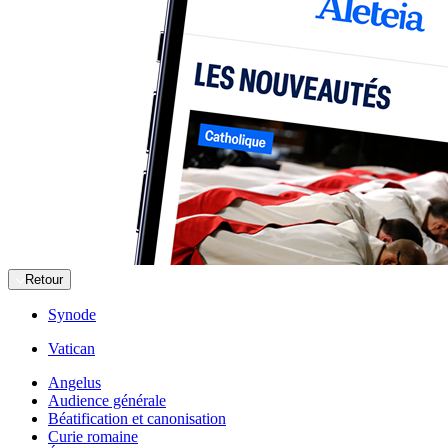
Retour
Synode
Vatican
Angelus
Audience générale
Béatification et canonisation
Curie romaine