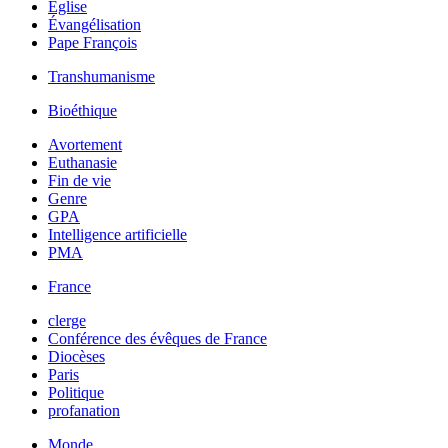
Église
Évangélisation
Pape François
Transhumanisme
Bioéthique
Avortement
Euthanasie
Fin de vie
Genre
GPA
Intelligence artificielle
PMA
France
clerge
Conférence des évêques de France
Diocèses
Paris
Politique
profanation
Monde