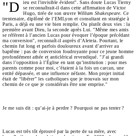
"D
ieu est l'invisible évident". Sans doute Lucas Tierny
se reconnaîtrait-il dans cette affirmation de Victor
Hugo, tirée de son œuvre
William Shakespeare
. Ce
trentenaire, diplômé de l’EMLyon et consultant en stratégie à
Paris, a déjà eu une vie bien remplie. Ou plutôt deux vies : la
première avant Dieu, la seconde après Lui. "Même mes amis
se réfèrent à l’ancien Lucas pour évoquer l’époque précédant
ma conversion", reconnaît-il auprès d’Aleteia. Pourtant, le
chemin fut long et parfois douloureux avant d’arriver au
baptême : pas de conversion foudroyante pour ce jeune homme
profondément athée et anticlérical revendiqué. "J’ai grandi
dans l’opposition à l’Église en tant qu’institution : pour mes
parents comme pour moi, c’étaient à la fois un carcan, une
entité dépassée, et une influence néfaste. Mon projet initial
était de “libérer” les catholiques que je trouvais sur mon
chemin de ce que je considérais être une emprise."
Je me suis dit : qu’ai-je à perdre ? Pourquoi ne pas tenter ?
Lucas est très tôt éprouvé par la perte de sa mère, avec