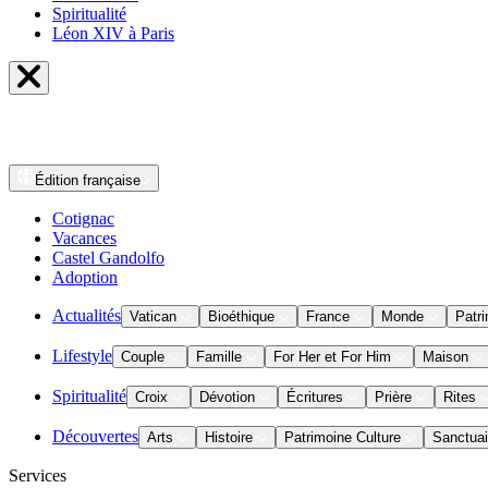
Spiritualité
Léon XIV à Paris
Édition
française
Cotignac
Vacances
Castel Gandolfo
Adoption
Actualités
Vatican
Bioéthique
France
Monde
Patri
Lifestyle
Couple
Famille
For Her et For Him
Maison
Spiritualité
Croix
Dévotion
Écritures
Prière
Rites
Découvertes
Arts
Histoire
Patrimoine Culture
Sanctuai
Services