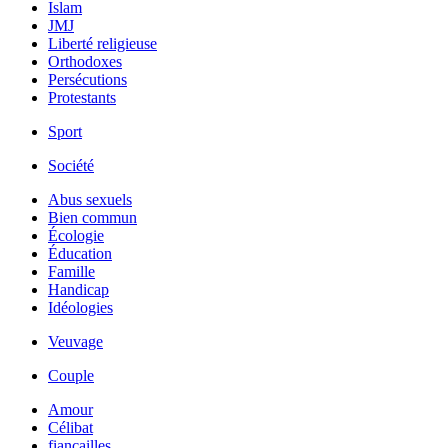
Islam
JMJ
Liberté religieuse
Orthodoxes
Persécutions
Protestants
Sport
Société
Abus sexuels
Bien commun
Écologie
Éducation
Famille
Handicap
Idéologies
Veuvage
Couple
Amour
Célibat
fiancailles