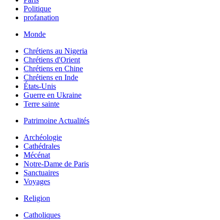
Politique
profanation
Monde
Chrétiens au Nigeria
Chrétiens d'Orient
Chrétiens en Chine
Chrétiens en Inde
États-Unis
Guerre en Ukraine
Terre sainte
Patrimoine Actualités
Archéologie
Cathédrales
Mécénat
Notre-Dame de Paris
Sanctuaires
Voyages
Religion
Catholiques