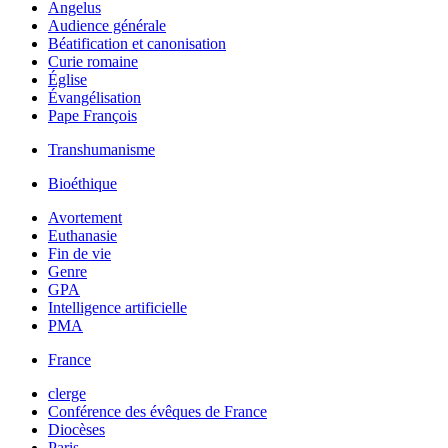
Angelus
Audience générale
Béatification et canonisation
Curie romaine
Église
Évangélisation
Pape François
Transhumanisme
Bioéthique
Avortement
Euthanasie
Fin de vie
Genre
GPA
Intelligence artificielle
PMA
France
clerge
Conférence des évêques de France
Diocèses
Paris