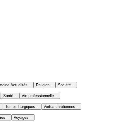
moine Actualités
Religion
Société
Santé
Vie professionnelle
Temps liturgiques
Vertus chrétiennes
res
Voyages