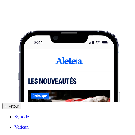
Retour
Synode
Vatican