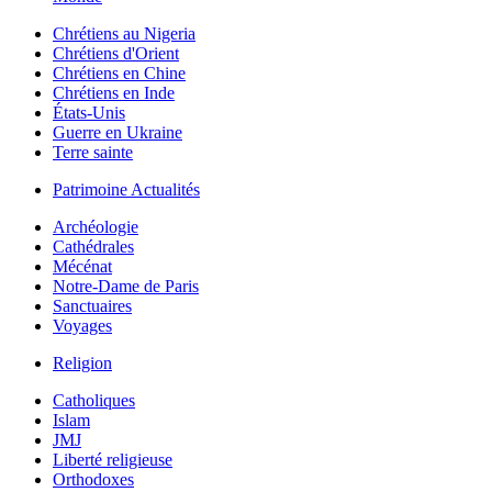
Chrétiens au Nigeria
Chrétiens d'Orient
Chrétiens en Chine
Chrétiens en Inde
États-Unis
Guerre en Ukraine
Terre sainte
Patrimoine Actualités
Archéologie
Cathédrales
Mécénat
Notre-Dame de Paris
Sanctuaires
Voyages
Religion
Catholiques
Islam
JMJ
Liberté religieuse
Orthodoxes