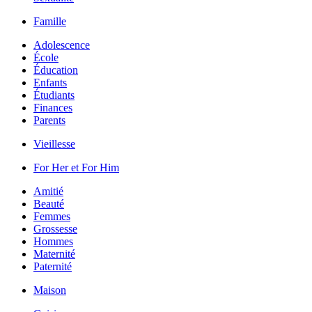
Famille
Adolescence
École
Éducation
Enfants
Étudiants
Finances
Parents
Vieillesse
For Her et For Him
Amitié
Beauté
Femmes
Grossesse
Hommes
Maternité
Paternité
Maison