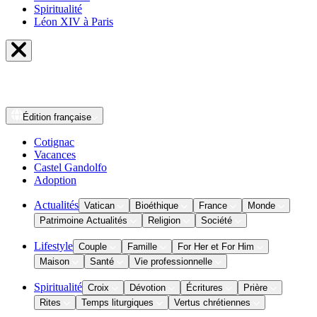
Spiritualité
Léon XIV à Paris
Édition
française
Cotignac
Vacances
Castel Gandolfo
Adoption
Actualités
Vatican
Bioéthique
France
Monde
Patrimoine Actualités
Religion
Société
Lifestyle
Couple
Famille
For Her et For Him
Maison
Santé
Vie professionnelle
Spiritualité
Croix
Dévotion
Écritures
Prière
Rites
Temps liturgiques
Vertus chrétiennes