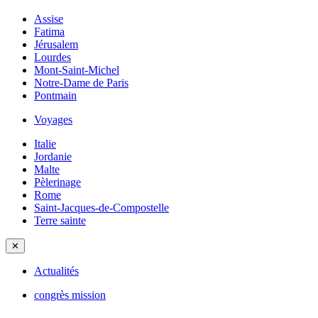
Assise
Fatima
Jérusalem
Lourdes
Mont-Saint-Michel
Notre-Dame de Paris
Pontmain
Voyages
Italie
Jordanie
Malte
Pèlerinage
Rome
Saint-Jacques-de-Compostelle
Terre sainte
✕
Actualités
congrès mission