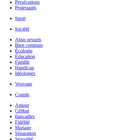
Persécutions
Protestants
Sport
Société
Abus sexuels
Bien commun
Écologie
Éducation
Famille
Handicap
Idéologies
Veuvage
Couple
Amour
Célibat
fiancailles
Fidélité
Mariage
Séparation
Sexualité