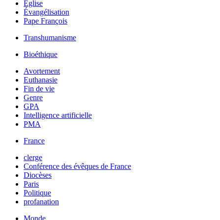
Église
Évangélisation
Pape François
Transhumanisme
Bioéthique
Avortement
Euthanasie
Fin de vie
Genre
GPA
Intelligence artificielle
PMA
France
clerge
Conférence des évêques de France
Diocèses
Paris
Politique
profanation
Monde