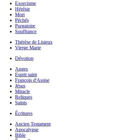
Exorcisme
Hérésie
Mort
Péchés
Purgatoire
Souffrance
Thérèse de Lisieux
Vierge Marie
Dévotion
Anges
Esprit saint
François d'Assise
Jésus
Miracle
Reliques
Saints
Écritures
Ancien Testament
Apocalypse
Bible