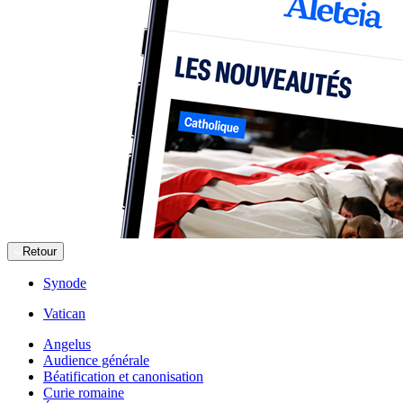
Retour
Synode
Vatican
Angelus
Audience générale
Béatification et canonisation
Curie romaine