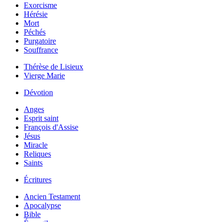
Exorcisme
Hérésie
Mort
Péchés
Purgatoire
Souffrance
Thérèse de Lisieux
Vierge Marie
Dévotion
Anges
Esprit saint
François d'Assise
Jésus
Miracle
Reliques
Saints
Écritures
Ancien Testament
Apocalypse
Bible