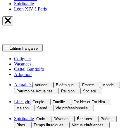
Spiritualité
Léon XIV à Paris
Édition
française
Cotignac
Vacances
Castel Gandolfo
Adoption
Actualités
Vatican
Bioéthique
France
Monde
Patrimoine Actualités
Religion
Société
Lifestyle
Couple
Famille
For Her et For Him
Maison
Santé
Vie professionnelle
Spiritualité
Croix
Dévotion
Écritures
Prière
Rites
Temps liturgiques
Vertus chrétiennes