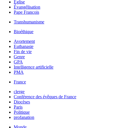
Église
Évangélisation
Pape François
Transhumanisme
Bioéthique
Avortement
Euthanasie
Fin de vie
Genre
GPA
Intelligence artificielle
PMA
France
clerge
Conférence des évêques de France
Diocèses
Paris
Politique
profanation
Monde