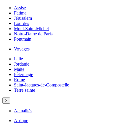
Assise
Fatima
Jérusalem
Lourdes
Mont-Saint-Michel
Notre-Dame de Paris
Pontmain
Voyages
Italie
Jordanie
Malte
Pèlerinage
Rome
Saint-Jacques-de-Compostelle
Terre sainte
✕
Actualités
Afrique