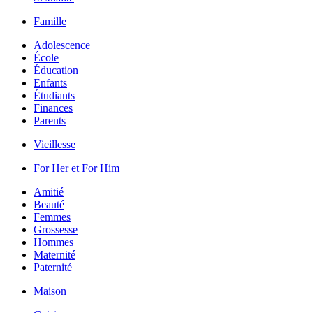
Famille
Adolescence
École
Éducation
Enfants
Étudiants
Finances
Parents
Vieillesse
For Her et For Him
Amitié
Beauté
Femmes
Grossesse
Hommes
Maternité
Paternité
Maison