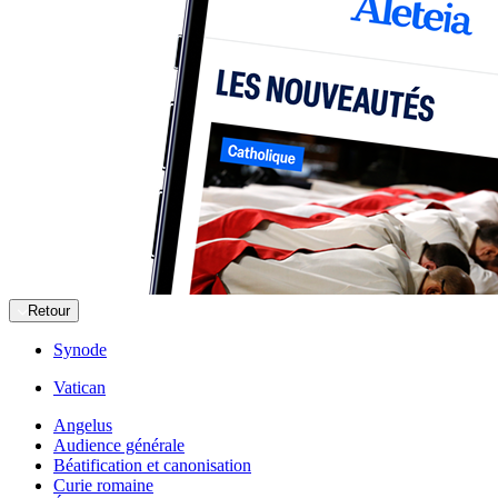
Retour
Synode
Vatican
Angelus
Audience générale
Béatification et canonisation
Curie romaine