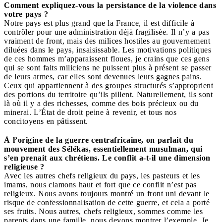
Comment expliquez-vous la persistance de la violence dans
votre pays ?
Notre pays est plus grand que la France, il est difficile à
contrôler pour une administration déjà fragilisée. Il n’y a pas
vraiment de front, mais des milices hostiles au gouvernement
diluées dans le pays, insaisissable. Les motivations politiques
de ces hommes m’apparaissent floues, je crains que ces gens
qui se sont faits miliciens ne puissent plus à présent se passer
de leurs armes, car elles sont devenues leurs gagnes pains.
Ceux qui appartiennent à des groupes structurés s’approprient
des portions du territoire qu’ils pillent. Naturellement, ils sont
là où il y a des richesses, comme des bois précieux ou du
minerai. L’État de droit peine à revenir, et tous nos
concitoyens en pâtissent.
À l’origine de la guerre centrafricaine, on parlait du
mouvement des Sélékas, essentiellement musulman, qui
s’en prenait aux chrétiens. Le conflit a-t-il une dimension
religieuse ?
Avec les autres chefs religieux du pays, les pasteurs et les
imams, nous clamons haut et fort que ce conflit n’est pas
religieux. Nous avons toujours montré un front uni devant le
risque de confessionnalisation de cette guerre, et cela a porté
ses fruits. Nous autres, chefs religieux, sommes comme les
parents dans une famille, nous devons montrer l’exemple. Je