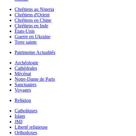
Chrétiens au Nigeria
Chrétiens d'Orient
Chrétiens en Chine
Chrétiens en Inde
États-Unis
Guerre en Ukraine
Terre sainte
Patrimoine Actualités
Archéologie
Cathédrales
Mécénat
Notre-Dame de Paris
Sanctuaires
Voyages
Religion
Catholiques
Islam
JMJ
Liberté religieuse
Orthodoxes