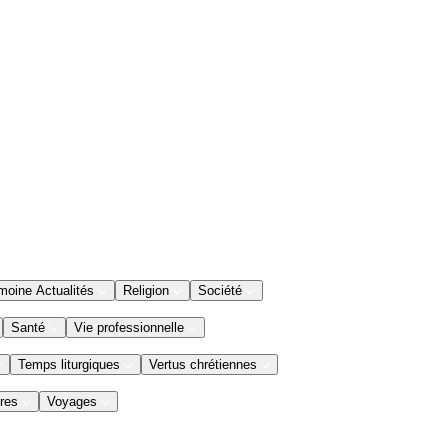
moine Actualités
Religion
Société
Santé
Vie professionnelle
Temps liturgiques
Vertus chrétiennes
res
Voyages