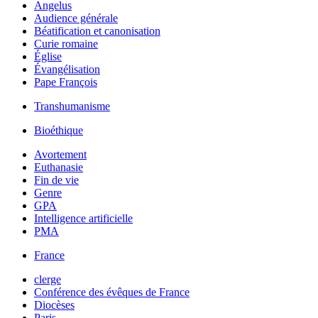
Angelus
Audience générale
Béatification et canonisation
Curie romaine
Église
Évangélisation
Pape François
Transhumanisme
Bioéthique
Avortement
Euthanasie
Fin de vie
Genre
GPA
Intelligence artificielle
PMA
France
clerge
Conférence des évêques de France
Diocèses
Paris