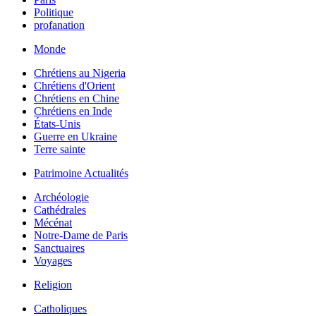
Politique
profanation
Monde
Chrétiens au Nigeria
Chrétiens d'Orient
Chrétiens en Chine
Chrétiens en Inde
États-Unis
Guerre en Ukraine
Terre sainte
Patrimoine Actualités
Archéologie
Cathédrales
Mécénat
Notre-Dame de Paris
Sanctuaires
Voyages
Religion
Catholiques