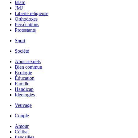
Islam
JMJ
Liberté religieuse
Orthodoxes
Persécutions
Protestants
Sport
Société
Abus sexuels
Bien commun
Écologie
Éducation
Famille
Handicap
Idéologies
Veuvage
Couple
Amour
Célibat
fiancailles