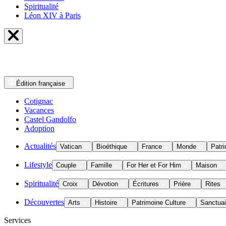
Spiritualité
Léon XIV à Paris
Édition
française
Cotignac
Vacances
Castel Gandolfo
Adoption
Actualités
Vatican
Bioéthique
France
Monde
Patri
Lifestyle
Couple
Famille
For Her et For Him
Maison
Spiritualité
Croix
Dévotion
Écritures
Prière
Rites
Découvertes
Arts
Histoire
Patrimoine Culture
Sanctuai
Services