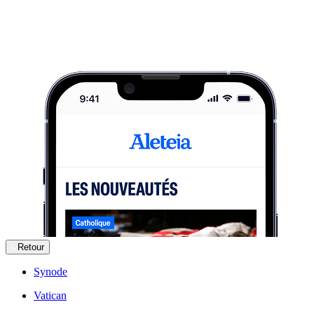
Retour
Synode
Vatican