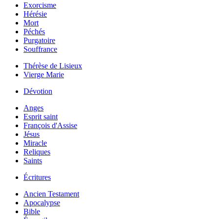
Exorcisme
Hérésie
Mort
Péchés
Purgatoire
Souffrance
Thérèse de Lisieux
Vierge Marie
Dévotion
Anges
Esprit saint
François d'Assise
Jésus
Miracle
Reliques
Saints
Écritures
Ancien Testament
Apocalypse
Bible