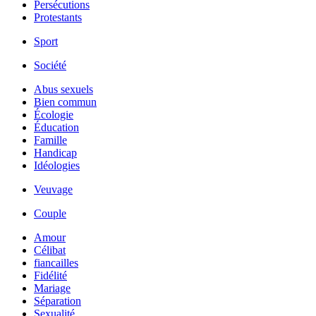
Persécutions
Protestants
Sport
Société
Abus sexuels
Bien commun
Écologie
Éducation
Famille
Handicap
Idéologies
Veuvage
Couple
Amour
Célibat
fiancailles
Fidélité
Mariage
Séparation
Sexualité