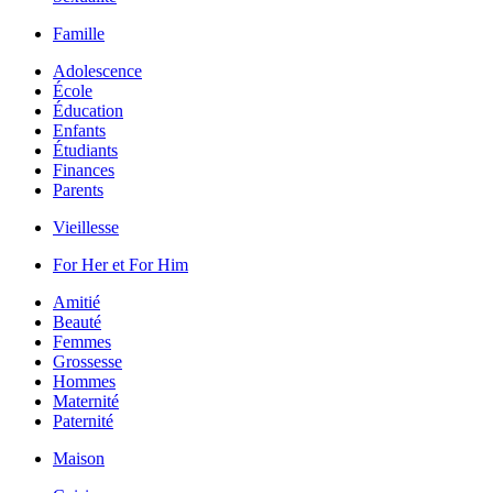
Famille
Adolescence
École
Éducation
Enfants
Étudiants
Finances
Parents
Vieillesse
For Her et For Him
Amitié
Beauté
Femmes
Grossesse
Hommes
Maternité
Paternité
Maison