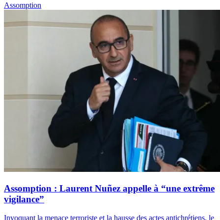
Assomption
Assomption : Laurent Nuñez appelle à “une extrême
vigilance”
Invoquant la menace terroriste et la hausse des actes antichrétiens, le