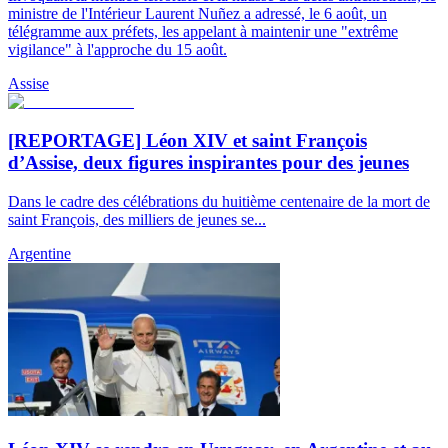
ministre de l'Intérieur Laurent Nuñez a adressé, le 6 août, un
télégramme aux préfets, les appelant à maintenir une "extrême
vigilance" à l'approche du 15 août.
Assise
[REPORTAGE] Léon XIV et saint François
d’Assise, deux figures inspirantes pour des jeunes
Dans le cadre des célébrations du huitième centenaire de la mort de
saint François, des milliers de jeunes se...
Argentine