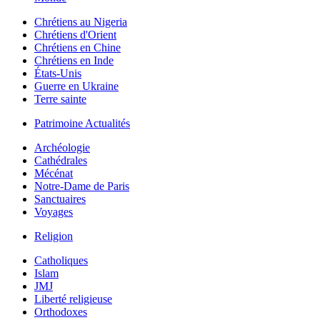
Chrétiens au Nigeria
Chrétiens d'Orient
Chrétiens en Chine
Chrétiens en Inde
États-Unis
Guerre en Ukraine
Terre sainte
Patrimoine Actualités
Archéologie
Cathédrales
Mécénat
Notre-Dame de Paris
Sanctuaires
Voyages
Religion
Catholiques
Islam
JMJ
Liberté religieuse
Orthodoxes