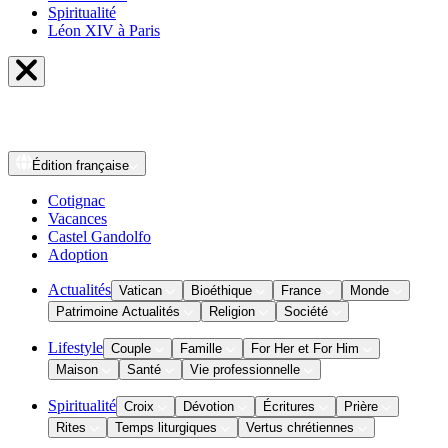
Spiritualité
Léon XIV à Paris
Édition
française
Cotignac
Vacances
Castel Gandolfo
Adoption
Actualités
Vatican
Bioéthique
France
Monde
Patrimoine Actualités
Religion
Société
Lifestyle
Couple
Famille
For Her et For Him
Maison
Santé
Vie professionnelle
Spiritualité
Croix
Dévotion
Écritures
Prière
Rites
Temps liturgiques
Vertus chrétiennes