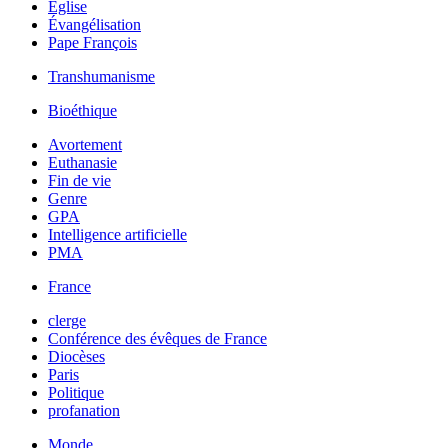
Église
Évangélisation
Pape François
Transhumanisme
Bioéthique
Avortement
Euthanasie
Fin de vie
Genre
GPA
Intelligence artificielle
PMA
France
clerge
Conférence des évêques de France
Diocèses
Paris
Politique
profanation
Monde