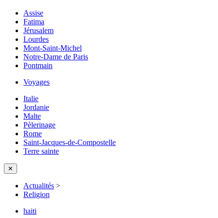
Assise
Fatima
Jérusalem
Lourdes
Mont-Saint-Michel
Notre-Dame de Paris
Pontmain
Voyages
Italie
Jordanie
Malte
Pèlerinage
Rome
Saint-Jacques-de-Compostelle
Terre sainte
✕
Actualités
>
Religion
haiti