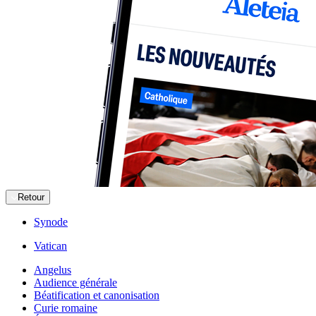
Retour
Synode
Vatican
Angelus
Audience générale
Béatification et canonisation
Curie romaine