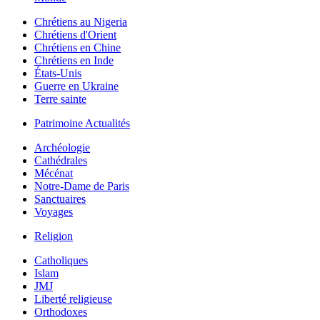
Chrétiens au Nigeria
Chrétiens d'Orient
Chrétiens en Chine
Chrétiens en Inde
États-Unis
Guerre en Ukraine
Terre sainte
Patrimoine Actualités
Archéologie
Cathédrales
Mécénat
Notre-Dame de Paris
Sanctuaires
Voyages
Religion
Catholiques
Islam
JMJ
Liberté religieuse
Orthodoxes