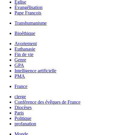
Église
Évangélisation
Pape François
Transhumanisme
Bioéthique
Avortement
Euthanasie
Fin de vie
Genre
GPA
Intelligence artificielle
PMA
France
clerge
Conférence des évêques de France
Diocèses
Paris
Politique
profanation
Monde