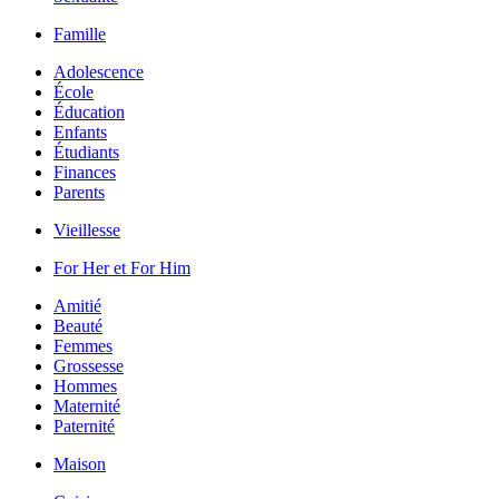
Famille
Adolescence
École
Éducation
Enfants
Étudiants
Finances
Parents
Vieillesse
For Her et For Him
Amitié
Beauté
Femmes
Grossesse
Hommes
Maternité
Paternité
Maison