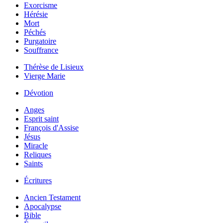
Exorcisme
Hérésie
Mort
Péchés
Purgatoire
Souffrance
Thérèse de Lisieux
Vierge Marie
Dévotion
Anges
Esprit saint
François d'Assise
Jésus
Miracle
Reliques
Saints
Écritures
Ancien Testament
Apocalypse
Bible