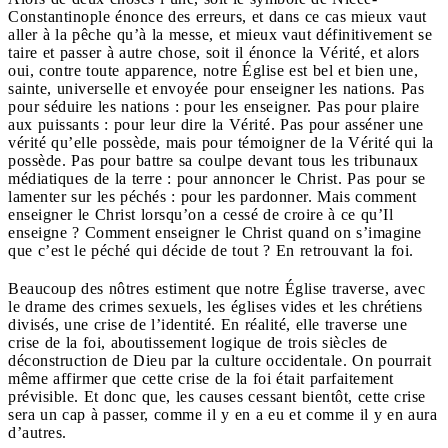
Constantinople énonce des erreurs, et dans ce cas mieux vaut
aller à la pêche qu’à la messe, et mieux vaut définitivement se
taire et passer à autre chose, soit il énonce la Vérité, et alors
oui, contre toute apparence, notre Église est bel et bien une,
sainte, universelle et envoyée pour enseigner les nations. Pas
pour séduire les nations : pour les enseigner. Pas pour plaire
aux puissants : pour leur dire la Vérité. Pas pour asséner une
vérité qu’elle possède, mais pour témoigner de la Vérité qui la
possède. Pas pour battre sa coulpe devant tous les tribunaux
médiatiques de la terre : pour annoncer le Christ. Pas pour se
lamenter sur les péchés : pour les pardonner. Mais comment
enseigner le Christ lorsqu’on a cessé de croire à ce qu’Il
enseigne ? Comment enseigner le Christ quand on s’imagine
que c’est le péché qui décide de tout ? En retrouvant la foi.
Beaucoup des nôtres estiment que notre Église traverse, avec
le drame des crimes sexuels, les églises vides et les chrétiens
divisés, une crise de l’identité. En réalité, elle traverse une
crise de la foi, aboutissement logique de trois siècles de
déconstruction de Dieu par la culture occidentale. On pourrait
même affirmer que cette crise de la foi était parfaitement
prévisible. Et donc que, les causes cessant bientôt, cette crise
sera un cap à passer, comme il y en a eu et comme il y en aura
d’autres.