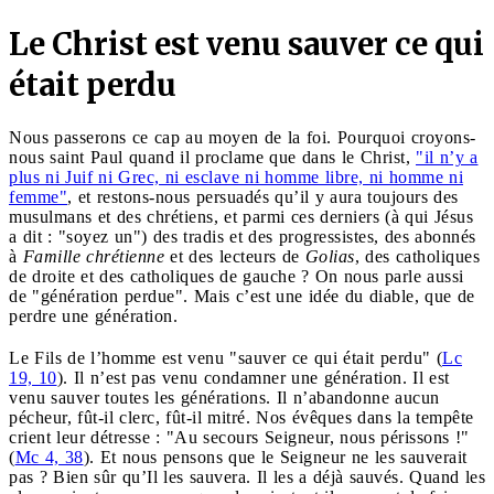
Le Christ est venu sauver ce qui
était perdu
Nous passerons ce cap au moyen de la foi. Pourquoi croyons-
nous saint Paul quand il proclame que dans le Christ,
"il n’y a
plus ni Juif ni Grec, ni esclave ni homme libre, ni homme ni
femme"
, et restons-nous persuadés qu’il y aura toujours des
musulmans et des chrétiens, et parmi ces derniers (à qui Jésus
a dit : "soyez un") des tradis et des progressistes, des abonnés
à
Famille chrétienne
et des lecteurs de
Golias
, des catholiques
de droite et des catholiques de gauche ? On nous parle aussi
de "génération perdue". Mais c’est une idée du diable, que de
perdre une génération.
Le Fils de l’homme est venu "sauver ce qui était perdu" (
Lc
19, 10
). Il n’est pas venu condamner une génération. Il est
venu sauver toutes les générations. Il n’abandonne aucun
pécheur, fût-il clerc, fût-il mitré. Nos évêques dans la tempête
crient leur détresse : "Au secours Seigneur, nous périssons !"
(
Mc 4, 38
). Et nous pensons que le Seigneur ne les sauverait
pas ? Bien sûr qu’Il les sauvera. Il les a déjà sauvés. Quand les