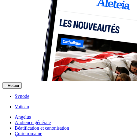
Retour
Synode
Vatican
Angelus
Audience générale
Béatification et canonisation
Curie romaine