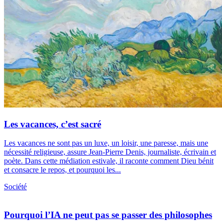
Les vacances, c’est sacré
Les vacances ne sont pas un luxe, un loisir, une paresse, mais une
nécessité religieuse, assure Jean-Pierre Denis, journaliste, écrivain et
poète. Dans cette médiation estivale, il raconte comment Dieu bénit
et consacre le repos, et pourquoi les...
Société
Pourquoi l’IA ne peut pas se passer des philosophes