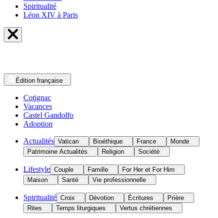
Spiritualité
Léon XIV à Paris
Édition
française
Cotignac
Vacances
Castel Gandolfo
Adoption
Actualités
Vatican
Bioéthique
France
Monde
Patrimoine Actualités
Religion
Société
Lifestyle
Couple
Famille
For Her et For Him
Maison
Santé
Vie professionnelle
Spiritualité
Croix
Dévotion
Écritures
Prière
Rites
Temps liturgiques
Vertus chrétiennes