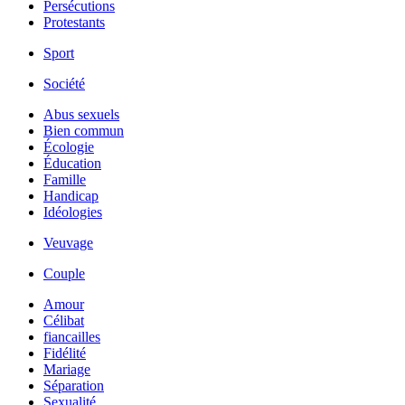
Persécutions
Protestants
Sport
Société
Abus sexuels
Bien commun
Écologie
Éducation
Famille
Handicap
Idéologies
Veuvage
Couple
Amour
Célibat
fiancailles
Fidélité
Mariage
Séparation
Sexualité