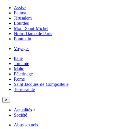
Assise
Fatima
Jérusalem
Lourdes
Mont-Saint-Michel
Notre-Dame de Paris
Pontmain
Voyages
Italie
Jordanie
Malte
Pèlerinage
Rome
Saint-Jacques-de-Compostelle
Terre sainte
✕
Actualités
>
Société
Abus sexuels