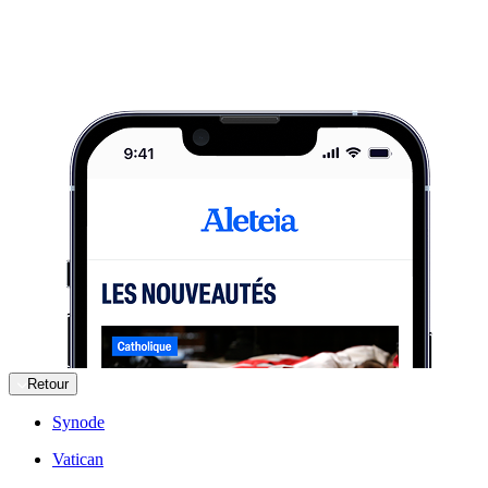
Retour
Synode
Vatican