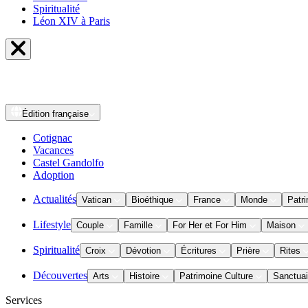
Spiritualité
Léon XIV à Paris
Édition
française
Cotignac
Vacances
Castel Gandolfo
Adoption
Actualités
Vatican
Bioéthique
France
Monde
Patri
Lifestyle
Couple
Famille
For Her et For Him
Maison
Spiritualité
Croix
Dévotion
Écritures
Prière
Rites
Découvertes
Arts
Histoire
Patrimoine Culture
Sanctuai
Services