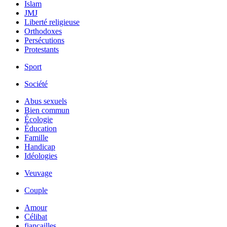
Islam
JMJ
Liberté religieuse
Orthodoxes
Persécutions
Protestants
Sport
Société
Abus sexuels
Bien commun
Écologie
Éducation
Famille
Handicap
Idéologies
Veuvage
Couple
Amour
Célibat
fiancailles