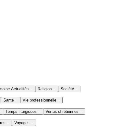
moine Actualités
Religion
Société
Santé
Vie professionnelle
Temps liturgiques
Vertus chrétiennes
res
Voyages