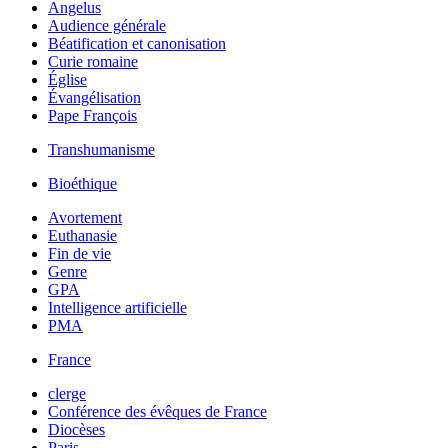
Angelus
Audience générale
Béatification et canonisation
Curie romaine
Église
Évangélisation
Pape François
Transhumanisme
Bioéthique
Avortement
Euthanasie
Fin de vie
Genre
GPA
Intelligence artificielle
PMA
France
clerge
Conférence des évêques de France
Diocèses
Paris