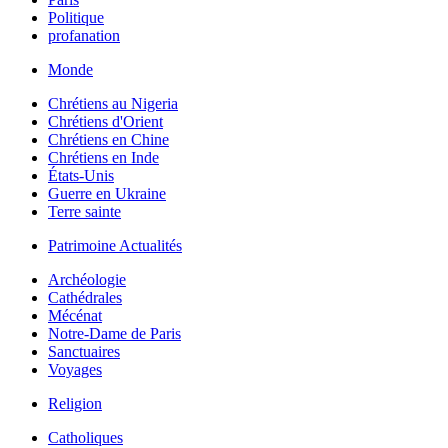
Politique
profanation
Monde
Chrétiens au Nigeria
Chrétiens d'Orient
Chrétiens en Chine
Chrétiens en Inde
États-Unis
Guerre en Ukraine
Terre sainte
Patrimoine Actualités
Archéologie
Cathédrales
Mécénat
Notre-Dame de Paris
Sanctuaires
Voyages
Religion
Catholiques