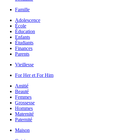
Famille
Adolescence
École
Éducation
Enfants
Étudiants
Finances
Parents
Vieillesse
For Her et For Him
Amitié
Beauté
Femmes
Grossesse
Hommes
Maternité
Paternité
Maison