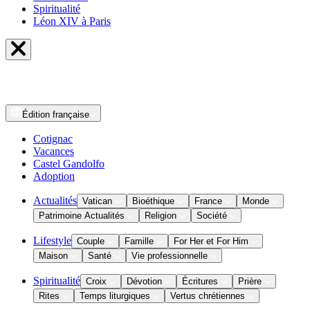
Spiritualité
Léon XIV à Paris
Édition
française
Cotignac
Vacances
Castel Gandolfo
Adoption
Actualités
Vatican
Bioéthique
France
Monde
Patrimoine Actualités
Religion
Société
Lifestyle
Couple
Famille
For Her et For Him
Maison
Santé
Vie professionnelle
Spiritualité
Croix
Dévotion
Écritures
Prière
Rites
Temps liturgiques
Vertus chrétiennes