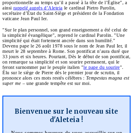
proportionnelle au temps qu’il a passé à la tête de l’Église", a
ainsi
rappelé auprès d’Aleteia
le cardinal Pietro Parolin,
secrétaire d’État du Saint-Siège et président de la Fondation
vaticane Jean Paul Ier.
"Sur le plan personnel, son grand enseignement a été celui de
la simplicité évangélique", reprend le cardinal Parolin. "Une
simplicité qui était fortement ancrée dans son humilité."
Devenu pape le 26 août 1978 sous le nom de Jean Paul Ier, il
meurt le 28 septembre à Rome. Son pontificat n’aura duré que
33 jours et six heures. Pourtant, Dès le début de son pontificat,
on remarque sa simplicité et son sourire permanent, qui le
feront surnommer par le peuple italien "
le pape du sourire
".
Élu sur le siège de Pierre dès le premier jour de scrutin, il
prononce alors ces mots restés célèbres :
Tempestas magna est
super me
– une grande tempête est sur moi.
Bienvenue sur le nouveau site
d'Aleteia !
Nous sommes heureux de vous accueillir sur un