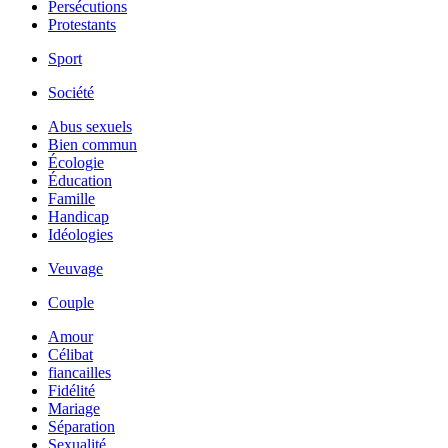
Persécutions
Protestants
Sport
Société
Abus sexuels
Bien commun
Écologie
Éducation
Famille
Handicap
Idéologies
Veuvage
Couple
Amour
Célibat
fiancailles
Fidélité
Mariage
Séparation
Sexualité