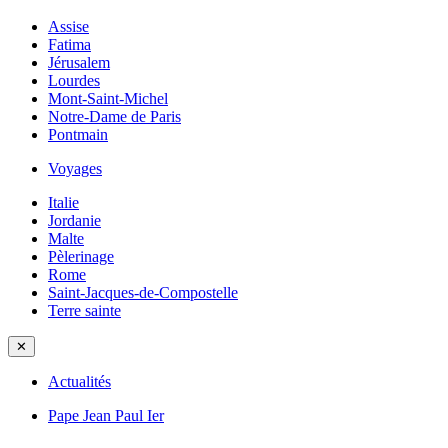
Assise
Fatima
Jérusalem
Lourdes
Mont-Saint-Michel
Notre-Dame de Paris
Pontmain
Voyages
Italie
Jordanie
Malte
Pèlerinage
Rome
Saint-Jacques-de-Compostelle
Terre sainte
✕
Actualités
Pape Jean Paul Ier