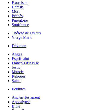
Exorcisme
Hérésie
Mort
Péchés
Purgatoire
Souffrance
Thérèse de Lisieux
Vierge Marie
Dévotion
Anges
Esprit saint
François d'Assise
Jésus
Miracle
Reliques
Saints
Écritures
Ancien Testament
Apocalypse
Bible