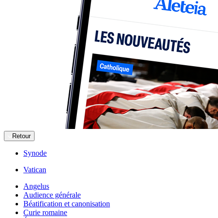
Retour
Synode
Vatican
Angelus
Audience générale
Béatification et canonisation
Curie romaine