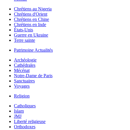
Chrétiens au Nigeria
Chrétiens d'Orient
Chrétiens en Chine
Chrétiens en Inde
États-Unis
Guerre en Ukraine
Terre sainte
Patrimoine Actualités
Archéologie
Cathédrales
Mécénat
Notre-Dame de Paris
Sanctuaires
Voyages
Religion
Catholiques
Islam
JMJ
Liberté religieuse
Orthodoxes