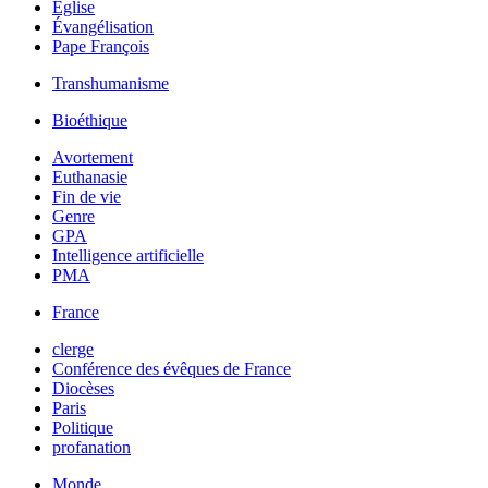
Église
Évangélisation
Pape François
Transhumanisme
Bioéthique
Avortement
Euthanasie
Fin de vie
Genre
GPA
Intelligence artificielle
PMA
France
clerge
Conférence des évêques de France
Diocèses
Paris
Politique
profanation
Monde