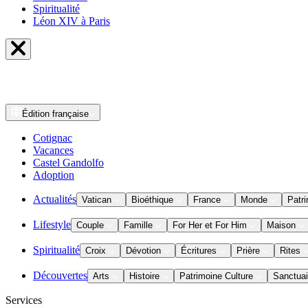
Spiritualité
Léon XIV à Paris
Édition
française
Cotignac
Vacances
Castel Gandolfo
Adoption
Actualités
Vatican
Bioéthique
France
Monde
Patri
Lifestyle
Couple
Famille
For Her et For Him
Maison
Spiritualité
Croix
Dévotion
Écritures
Prière
Rites
Découvertes
Arts
Histoire
Patrimoine Culture
Sanctuai
Services