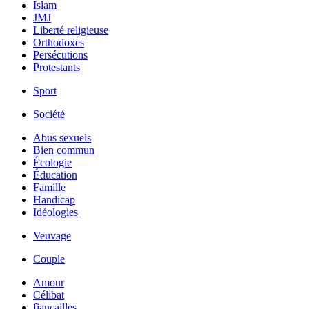
Islam
JMJ
Liberté religieuse
Orthodoxes
Persécutions
Protestants
Sport
Société
Abus sexuels
Bien commun
Écologie
Éducation
Famille
Handicap
Idéologies
Veuvage
Couple
Amour
Célibat
fiancailles