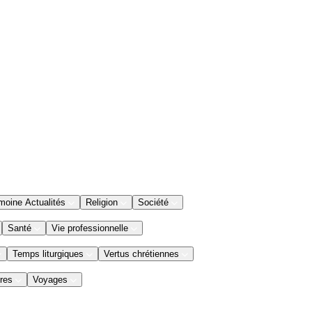
moine Actualités
Religion
Société
Santé
Vie professionnelle
Temps liturgiques
Vertus chrétiennes
res
Voyages