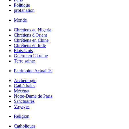
Politique
profanation
Monde
Chrétiens au Nigeria
Chrétiens d'Orient
Chrétiens en Chine
Chrétiens en Inde
États-Unis
Guerre en Ukraine
Terre sainte
Patrimoine Actualités
Archéologie
Cathédrales
Mécénat
Notre-Dame de Paris
Sanctuaires
Voyages
Religion
Catholiques