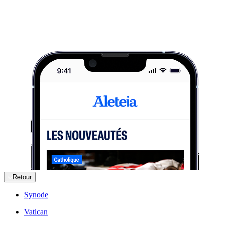
Retour
Synode
Vatican