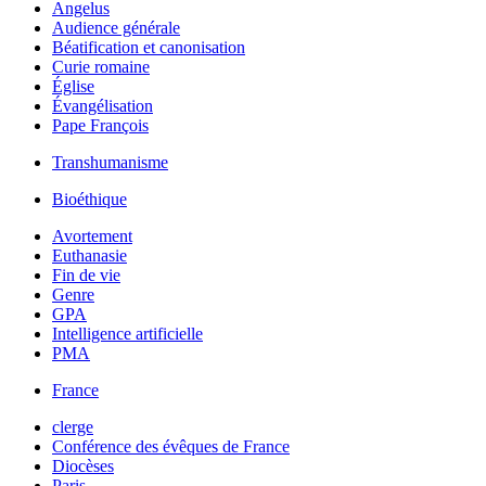
Angelus
Audience générale
Béatification et canonisation
Curie romaine
Église
Évangélisation
Pape François
Transhumanisme
Bioéthique
Avortement
Euthanasie
Fin de vie
Genre
GPA
Intelligence artificielle
PMA
France
clerge
Conférence des évêques de France
Diocèses
Paris