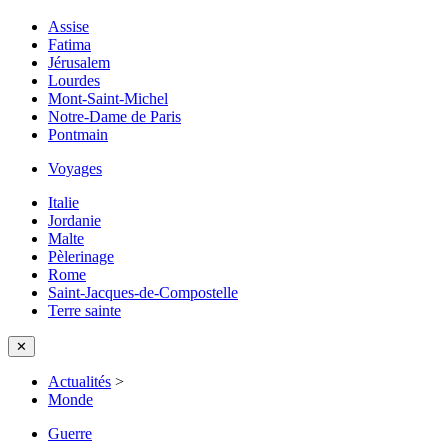
Assise
Fatima
Jérusalem
Lourdes
Mont-Saint-Michel
Notre-Dame de Paris
Pontmain
Voyages
Italie
Jordanie
Malte
Pèlerinage
Rome
Saint-Jacques-de-Compostelle
Terre sainte
✕
Actualités
>
Monde
Guerre