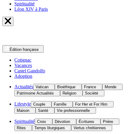
Spiritualité
Léon XIV à Paris
Édition
française
Cotignac
Vacances
Castel Gandolfo
Adoption
Actualités
Vatican
Bioéthique
France
Monde
Patrimoine Actualités
Religion
Société
Lifestyle
Couple
Famille
For Her et For Him
Maison
Santé
Vie professionnelle
Spiritualité
Croix
Dévotion
Écritures
Prière
Rites
Temps liturgiques
Vertus chrétiennes