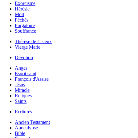
Exorcisme
Hérésie
Mort
Péchés
Purgatoire
Souffrance
Thérèse de Lisieux
Vierge Marie
Dévotion
Anges
Esprit saint
François d'Assise
Jésus
Miracle
Reliques
Saints
Écritures
Ancien Testament
Apocalypse
Bible