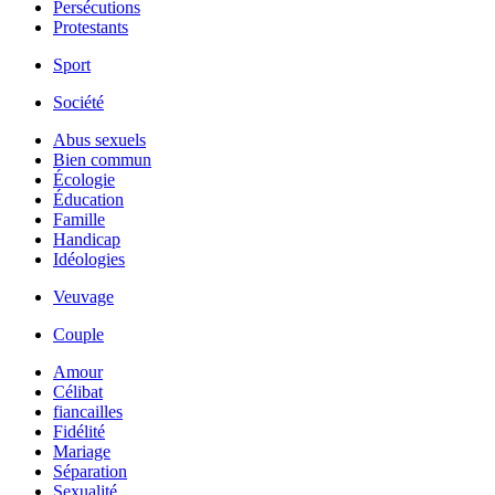
Persécutions
Protestants
Sport
Société
Abus sexuels
Bien commun
Écologie
Éducation
Famille
Handicap
Idéologies
Veuvage
Couple
Amour
Célibat
fiancailles
Fidélité
Mariage
Séparation
Sexualité