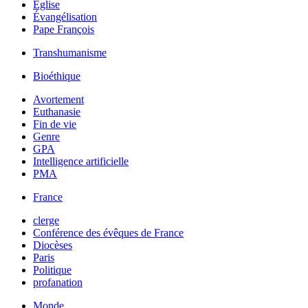
Église
Évangélisation
Pape François
Transhumanisme
Bioéthique
Avortement
Euthanasie
Fin de vie
Genre
GPA
Intelligence artificielle
PMA
France
clerge
Conférence des évêques de France
Diocèses
Paris
Politique
profanation
Monde