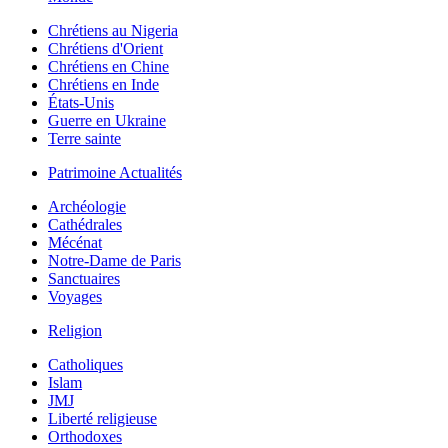
Chrétiens au Nigeria
Chrétiens d'Orient
Chrétiens en Chine
Chrétiens en Inde
États-Unis
Guerre en Ukraine
Terre sainte
Patrimoine Actualités
Archéologie
Cathédrales
Mécénat
Notre-Dame de Paris
Sanctuaires
Voyages
Religion
Catholiques
Islam
JMJ
Liberté religieuse
Orthodoxes