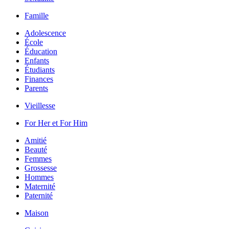
Famille
Adolescence
École
Éducation
Enfants
Étudiants
Finances
Parents
Vieillesse
For Her et For Him
Amitié
Beauté
Femmes
Grossesse
Hommes
Maternité
Paternité
Maison