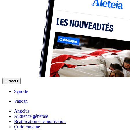
Retour
Synode
Vatican
Angelus
Audience générale
Béatification et canonisation
Curie romaine