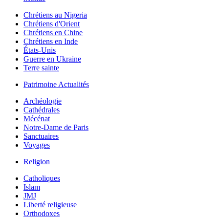
Chrétiens au Nigeria
Chrétiens d'Orient
Chrétiens en Chine
Chrétiens en Inde
États-Unis
Guerre en Ukraine
Terre sainte
Patrimoine Actualités
Archéologie
Cathédrales
Mécénat
Notre-Dame de Paris
Sanctuaires
Voyages
Religion
Catholiques
Islam
JMJ
Liberté religieuse
Orthodoxes