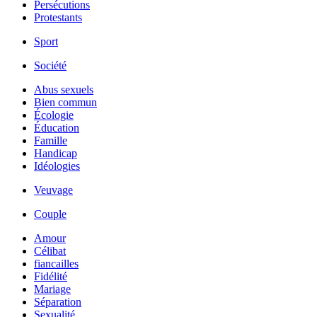
Persécutions
Protestants
Sport
Société
Abus sexuels
Bien commun
Écologie
Éducation
Famille
Handicap
Idéologies
Veuvage
Couple
Amour
Célibat
fiancailles
Fidélité
Mariage
Séparation
Sexualité