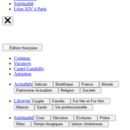
Spiritualité
Léon XIV à Paris
Édition
française
Cotignac
Vacances
Castel Gandolfo
Adoption
Actualités
Vatican
Bioéthique
France
Monde
Patrimoine Actualités
Religion
Société
Lifestyle
Couple
Famille
For Her et For Him
Maison
Santé
Vie professionnelle
Spiritualité
Croix
Dévotion
Écritures
Prière
Rites
Temps liturgiques
Vertus chrétiennes