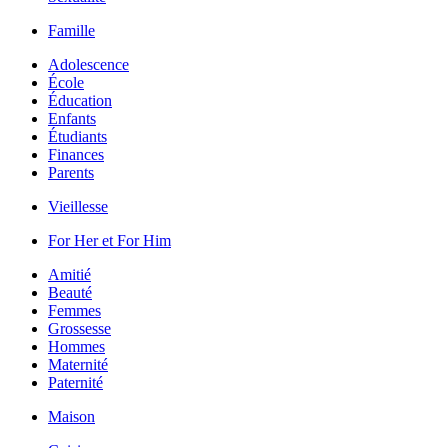
Famille
Adolescence
École
Éducation
Enfants
Étudiants
Finances
Parents
Vieillesse
For Her et For Him
Amitié
Beauté
Femmes
Grossesse
Hommes
Maternité
Paternité
Maison