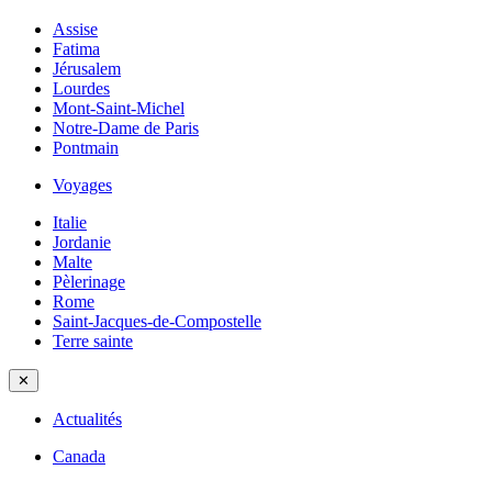
Assise
Fatima
Jérusalem
Lourdes
Mont-Saint-Michel
Notre-Dame de Paris
Pontmain
Voyages
Italie
Jordanie
Malte
Pèlerinage
Rome
Saint-Jacques-de-Compostelle
Terre sainte
✕
Actualités
Canada