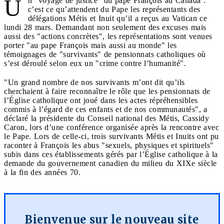
U
n "voyage de justice" du pape François au Canada :
c’est ce qu’attendent du Pape les représentants des
délégations Métis et Inuit qu’il a reçus au Vatican ce
lundi 28 mars. Demandant non seulement des excuses mais
aussi des "actions concrètes", les représentations sont venues
porter "au pape François mais aussi au monde" les
témoignages de "survivants" de pensionnats catholiques où
s’est déroulé selon eux un "crime contre l’humanité".
"Un grand nombre de nos survivants m’ont dit qu’ils
cherchaient à faire reconnaître le rôle que les pensionnats de
l’Église catholique ont joué dans les actes répréhensibles
commis à l’égard de ces enfants et de nos communautés", a
déclaré la présidente du Conseil national des Métis, Cassidy
Caron, lors d’une conférence organisée après la rencontre avec
le Pape. Lors de celle-ci, trois survivants Métis et Inuits ont pu
raconter à François les abus "sexuels, physiques et spirituels"
subis dans ces établissements gérés par l’Église catholique à la
demande du gouvernement canadien du milieu du XIXe siècle
à la fin des années 70.
Bienvenue sur le nouveau site