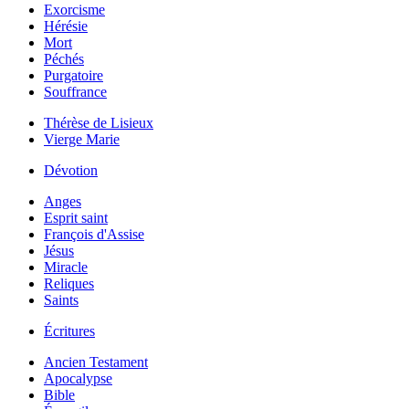
Exorcisme
Hérésie
Mort
Péchés
Purgatoire
Souffrance
Thérèse de Lisieux
Vierge Marie
Dévotion
Anges
Esprit saint
François d'Assise
Jésus
Miracle
Reliques
Saints
Écritures
Ancien Testament
Apocalypse
Bible