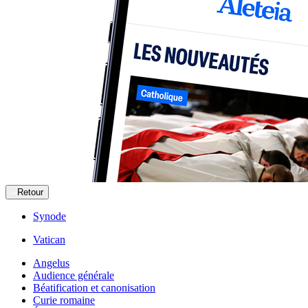
Retour
Synode
Vatican
Angelus
Audience générale
Béatification et canonisation
Curie romaine