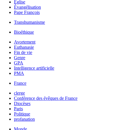
Église
Évangélisation
Pape François
Transhumanisme
Bioéthique
Avortement
Euthanasie
Fin de vie
Genre
GPA
Intelligence artificielle
PMA
France
clerge
Conférence des évêques de France
Diocèses
Paris
Politique
profanation
Monde