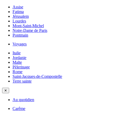
Assise
Fatima
Jérusalem
Lourdes
Mont-Saint-Michel
Notre-Dame de Paris
Pontmain
Voyages
Italie
Jordanie
Malte
Pèlerinage
Rome
Saint-Jacques-de-Compostelle
Terre sainte
✕
Au quotidien
Carême