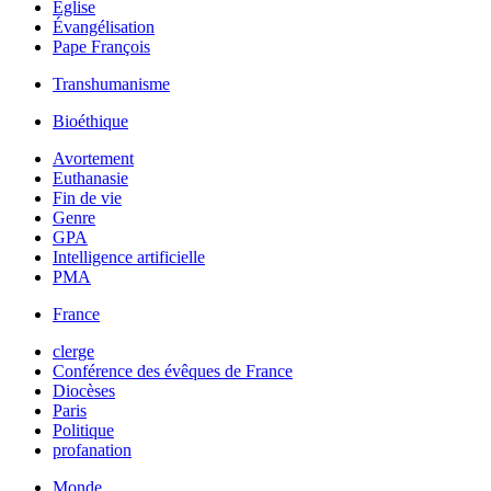
Église
Évangélisation
Pape François
Transhumanisme
Bioéthique
Avortement
Euthanasie
Fin de vie
Genre
GPA
Intelligence artificielle
PMA
France
clerge
Conférence des évêques de France
Diocèses
Paris
Politique
profanation
Monde