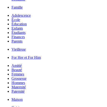
Famille
Adolescence
École
Éducation
Enfants
Étudiants
Finances
Parents
Vieillesse
For Her et For Him
Amitié
Beauté
Femmes
Grossesse
Hommes
Maternité
Paternité
Maison