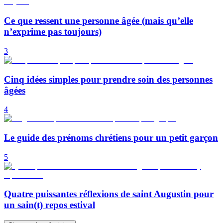
Ce que ressent une personne âgée (mais qu’elle
n’exprime pas toujours)
3
Cinq idées simples pour prendre soin des personnes
âgées
4
Le guide des prénoms chrétiens pour un petit garçon
5
Quatre puissantes réflexions de saint Augustin pour
un sain(t) repos estival