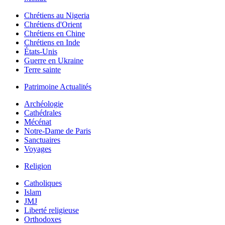
Chrétiens au Nigeria
Chrétiens d'Orient
Chrétiens en Chine
Chrétiens en Inde
États-Unis
Guerre en Ukraine
Terre sainte
Patrimoine Actualités
Archéologie
Cathédrales
Mécénat
Notre-Dame de Paris
Sanctuaires
Voyages
Religion
Catholiques
Islam
JMJ
Liberté religieuse
Orthodoxes