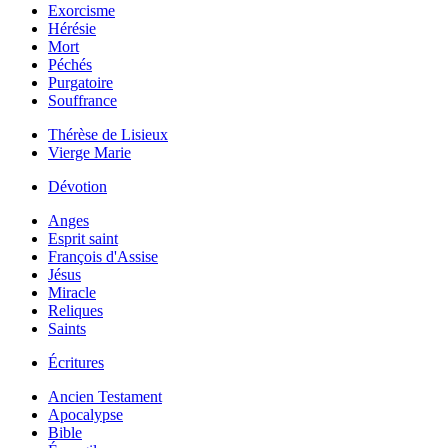
Exorcisme
Hérésie
Mort
Péchés
Purgatoire
Souffrance
Thérèse de Lisieux
Vierge Marie
Dévotion
Anges
Esprit saint
François d'Assise
Jésus
Miracle
Reliques
Saints
Écritures
Ancien Testament
Apocalypse
Bible