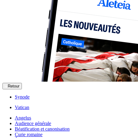
Retour
Synode
Vatican
Angelus
Audience générale
Béatification et canonisation
Curie romaine