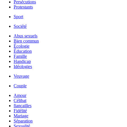
Persécutions
Protestants
Sport
Société
Abus sexuels
Bien commun
Écologie
Éducation
Famille
Handicap
Idéologies
Veuvage
Couple
Amour
Célibat
fiancailles
Fidélité
Mariage
Séparation
Sexualité