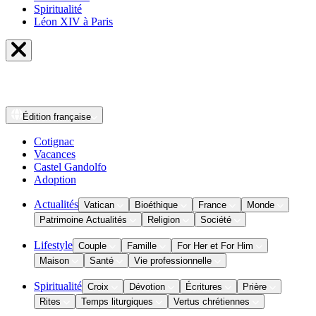
Spiritualité
Léon XIV à Paris
Édition
française
Cotignac
Vacances
Castel Gandolfo
Adoption
Actualités
Vatican
Bioéthique
France
Monde
Patrimoine Actualités
Religion
Société
Lifestyle
Couple
Famille
For Her et For Him
Maison
Santé
Vie professionnelle
Spiritualité
Croix
Dévotion
Écritures
Prière
Rites
Temps liturgiques
Vertus chrétiennes