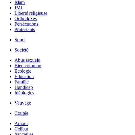
Islam
JMJ
Liberté religieuse
Orthodoxes
Persécutions
Protestants
Sport
Société
Abus sexuels
Bien commun
Écologie
Éducation
Famille
Handicap
Idéologies
Veuvage
Couple
Amour
Célibat
fiancailles