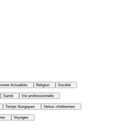
moine Actualités
Religion
Société
Santé
Vie professionnelle
Temps liturgiques
Vertus chrétiennes
res
Voyages