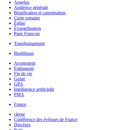
Angelus
Audience générale
Béatification et canonisation
Curie romaine
Église
Évangélisation
Pape François
Transhumanisme
Bioéthique
Avortement
Euthanasie
Fin de vie
Genre
GPA
Intelligence artificielle
PMA
France
clerge
Conférence des évêques de France
Diocèses
Paris