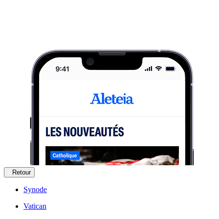
Retour
Synode
Vatican