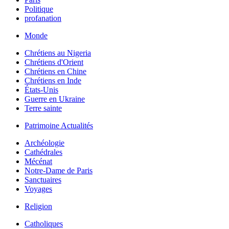
Politique
profanation
Monde
Chrétiens au Nigeria
Chrétiens d'Orient
Chrétiens en Chine
Chrétiens en Inde
États-Unis
Guerre en Ukraine
Terre sainte
Patrimoine Actualités
Archéologie
Cathédrales
Mécénat
Notre-Dame de Paris
Sanctuaires
Voyages
Religion
Catholiques