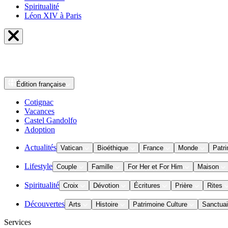
Spiritualité
Léon XIV à Paris
Édition
française
Cotignac
Vacances
Castel Gandolfo
Adoption
Actualités
Vatican
Bioéthique
France
Monde
Patri
Lifestyle
Couple
Famille
For Her et For Him
Maison
Spiritualité
Croix
Dévotion
Écritures
Prière
Rites
Découvertes
Arts
Histoire
Patrimoine Culture
Sanctuai
Services