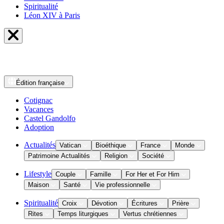
Spiritualité
Léon XIV à Paris
Édition
française
Cotignac
Vacances
Castel Gandolfo
Adoption
Actualités
Vatican
Bioéthique
France
Monde
Patrimoine Actualités
Religion
Société
Lifestyle
Couple
Famille
For Her et For Him
Maison
Santé
Vie professionnelle
Spiritualité
Croix
Dévotion
Écritures
Prière
Rites
Temps liturgiques
Vertus chrétiennes