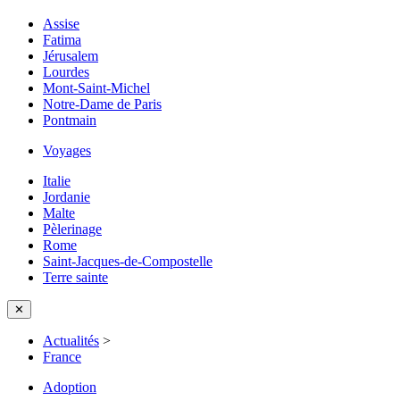
Assise
Fatima
Jérusalem
Lourdes
Mont-Saint-Michel
Notre-Dame de Paris
Pontmain
Voyages
Italie
Jordanie
Malte
Pèlerinage
Rome
Saint-Jacques-de-Compostelle
Terre sainte
✕
Actualités
>
France
Adoption