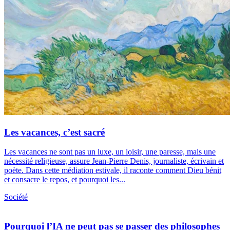
Les vacances, c’est sacré
Les vacances ne sont pas un luxe, un loisir, une paresse, mais une
nécessité religieuse, assure Jean-Pierre Denis, journaliste, écrivain et
poète. Dans cette médiation estivale, il raconte comment Dieu bénit
et consacre le repos, et pourquoi les...
Société
Pourquoi l’IA ne peut pas se passer des philosophes