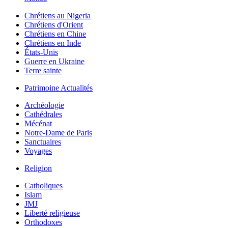
Chrétiens au Nigeria
Chrétiens d'Orient
Chrétiens en Chine
Chrétiens en Inde
États-Unis
Guerre en Ukraine
Terre sainte
Patrimoine Actualités
Archéologie
Cathédrales
Mécénat
Notre-Dame de Paris
Sanctuaires
Voyages
Religion
Catholiques
Islam
JMJ
Liberté religieuse
Orthodoxes