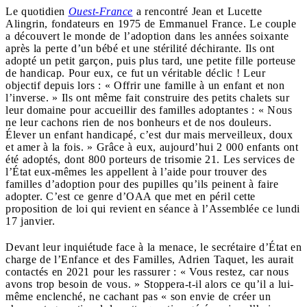
Le quotidien
Ouest-France
a rencontré Jean et Lucette
Alingrin, fondateurs en 1975 de Emmanuel France. Le couple
a découvert le monde de l’adoption dans les années soixante
après la perte d’un bébé et une stérilité déchirante. Ils ont
adopté un petit garçon, puis plus tard, une petite fille porteuse
de handicap. Pour eux, ce fut un véritable déclic ! Leur
objectif depuis lors : « Offrir une famille à un enfant et non
l’inverse. » Ils ont même fait construire des petits chalets sur
leur domaine pour accueillir des familles adoptantes : « Nous
ne leur cachons rien de nos bonheurs et de nos douleurs.
Élever un enfant handicapé, c’est dur mais merveilleux, doux
et amer à la fois. » Grâce à eux, aujourd’hui 2 000 enfants ont
été adoptés, dont 800 porteurs de trisomie 21. Les services de
l’État eux-mêmes les appellent à l’aide pour trouver des
familles d’adoption pour des pupilles qu’ils peinent à faire
adopter. C’est ce genre d’OAA que met en péril cette
proposition de loi qui revient en séance à l’Assemblée ce lundi
17 janvier.
Devant leur inquiétude face à la menace, le secrétaire d’État en
charge de l’Enfance et des Familles, Adrien Taquet, les aurait
contactés en 2021 pour les rassurer : « Vous restez, car nous
avons trop besoin de vous. » Stoppera-t-il alors ce qu’il a lui-
même enclenché, ne cachant pas « son envie de créer un