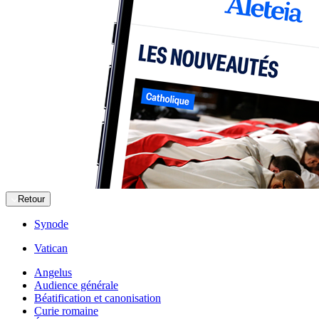
Retour
Synode
Vatican
Angelus
Audience générale
Béatification et canonisation
Curie romaine