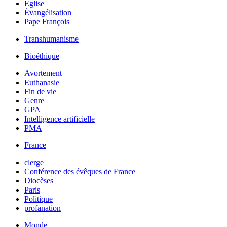
Église
Évangélisation
Pape François
Transhumanisme
Bioéthique
Avortement
Euthanasie
Fin de vie
Genre
GPA
Intelligence artificielle
PMA
France
clerge
Conférence des évêques de France
Diocèses
Paris
Politique
profanation
Monde