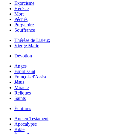
Exorcisme
Hérésie
Mort
Péchés
Purgatoire
Souffrance
Thérèse de Lisieux
Vierge Marie
Dévotion
Anges
Esprit saint
François d'Assise
Jésus
Miracle
Reliques
Saints
Écritures
Ancien Testament
Apocalypse
Bible