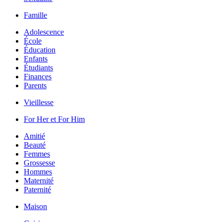
Famille
Adolescence
École
Éducation
Enfants
Étudiants
Finances
Parents
Vieillesse
For Her et For Him
Amitié
Beauté
Femmes
Grossesse
Hommes
Maternité
Paternité
Maison