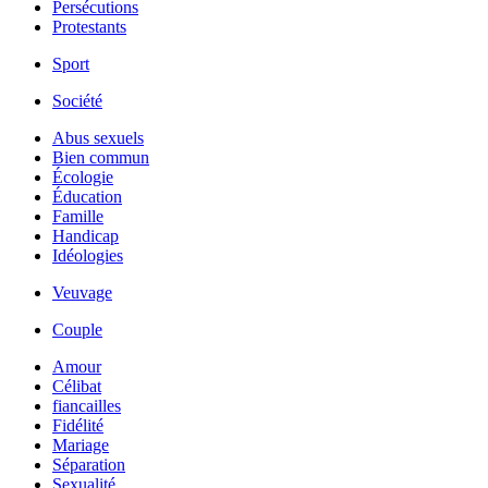
Persécutions
Protestants
Sport
Société
Abus sexuels
Bien commun
Écologie
Éducation
Famille
Handicap
Idéologies
Veuvage
Couple
Amour
Célibat
fiancailles
Fidélité
Mariage
Séparation
Sexualité